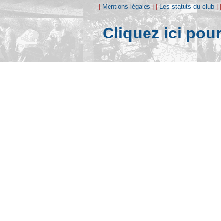
|
Mentions légales
|-|
Les statuts du club
|-
Cliquez ici pou