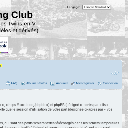
Langage:
ng Club
des Twins-en-V
les et dérivés)
n
FAQ
Albums Photos
Annuaire
M’enregistrer
Connexion
», « https://cxclub.org/phpbb ») et phpBB (désigné ci-après par « ils »,
te quelle session d’utilisation de votre part (désignée ci-après par « vos
qui sont des petits fichiers textes téléchargés dans les fichiers temporaires
ant de session invité (désigné ci-après par « session-id »), qui vous sont