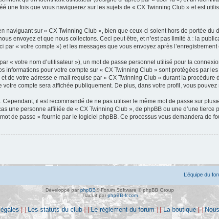
 une fois que vous naviguerez sur les sujets de « CX Twinning Club » et est utilisé
n naviguant sur « CX Twinning Club », bien que ceux-ci soient hors de portée du d
s envoyez et que nous collectons. Ceci peut être, et n’est pas limité à : la public
ci par « votre compte ») et les messages que vous envoyez après l’enregistrement 
ar « votre nom d’utilisateur »), un mot de passe personnel utilisé pour la connexio
Vos informations pour votre compte sur « CX Twinning Club » sont protégées par le
 et de votre adresse e-mail requise par « CX Twinning Club » durant la procédure d’e
 votre compte sera affichée publiquement. De plus, dans votre profil, vous pouvez 
é. Cependant, il est recommandé de ne pas utiliser le même mot de passe sur plusieu
s une personne affiliée de « CX Twinning Club », de phpBB ou une d’une tierce p
n mot de passe » fournie par le logiciel phpBB. Ce processus vous demandera de fourn
L’équipe du fo
Développé par
phpBB
® Forum Software © phpBB Group
Traduit par
phpBB-fr.com
légales
|-|
Les statuts du club
|-|
Le règlement du forum
|-|
La boutique
|-|
Nous