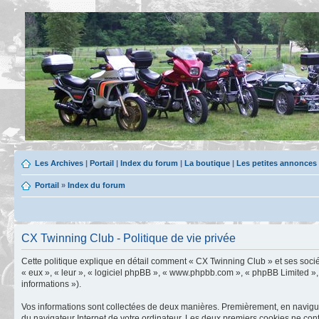
Les Archives
|
Portail
|
Index du forum
|
La boutique
|
Les petites annonces
Portail
»
Index du forum
CX Twinning Club - Politique de vie privée
Cette politique explique en détail comment « CX Twinning Club » et ses société
« eux », « leur », « logiciel phpBB », « www.phpbb.com », « phpBB Limited », 
informations »).
Vos informations sont collectées de deux manières. Premièrement, en naviguan
du navigateur Internet de votre ordinateur. Les deux premiers cookies ne contie