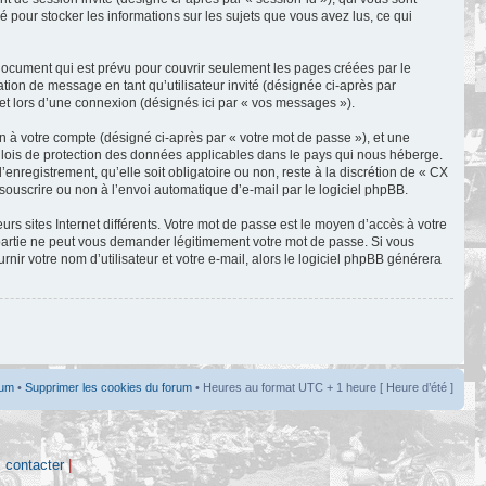
 pour stocker les informations sur les sujets que vous avez lus, ce qui
ocument qui est prévu pour couvrir seulement les pages créées par le
ation de message en tant qu’utilisateur invité (désignée ci-après par
et lors d’une connexion (désignés ici par « vos messages »).
n à votre compte (désigné ci-après par « votre mot de passe »), et une
s lois de protection des données applicables dans le pays qui nous héberge.
nregistrement, qu’elle soit obligatoire ou non, reste à la discrétion de « CX
souscrire ou non à l’envoi automatique d’e-mail par le logiciel phpBB.
rs sites Internet différents. Votre mot de passe est le moyen d’accès à votre
artie ne peut vous demander légitimement votre mot de passe. Si vous
ir votre nom d’utilisateur et votre e-mail, alors le logiciel phpBB générera
rum
•
Supprimer les cookies du forum
• Heures au format UTC + 1 heure [ Heure d’été ]
 contacter
|