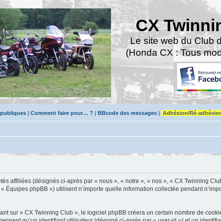
CX Twinni
Le site web du Club 
(Honda CX : Tous modè
 publiques
|
Comment faire pour… ?
|
BBcode des messages
|
Adhésion/Ré-adhésio
s affiliées (désignés ci-après par « nous », « notre », « nos », « CX Twinning Club 
« Équipes phpBB ») utilisent n’importe quelle information collectée pendant n’impor
t sur « CX Twinning Club », le logiciel phpBB créera un certain nombre de cookies, 
nnent qu’un identifiant utilisateur (désigné ci-après par « user-id ») et un identifi