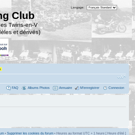
Langage:
ng Club
des Twins-en-V
les et dérivés)
n
FAQ
Albums Photos
Annuaire
M’enregistrer
Connexion
rum
•
Supprimer les cookies du forum
• Heures au format UTC + 1 heure [ Heure d’été ]