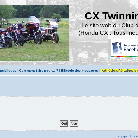
CX Twinni
Le site web du Club 
(Honda CX : Tous modè
 publiques
|
Comment faire pour… ?
|
BBcode des messages
|
Adhésion/Ré-adhésio
L’équipe du fo