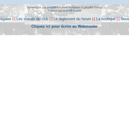
Développé par
phpBB
® Forum Software © phpBB Group
Traduit par
phpBB-fr.com
légales
|-|
Les statuts du club
|-|
Le règlement du forum
|-|
La boutique
|-|
Nous
Cliquez ici pour écrire au Webmaster