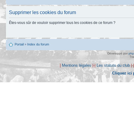
Supprimer les cookies du forum
Êtes-vous sûr de vouloir supprimer tous les cookies de ce forum ?
Portail
»
Index du forum
Développé par
ph
Tra
|
Mentions légales
|-|
Les statuts du club
|-
Cliquez ici