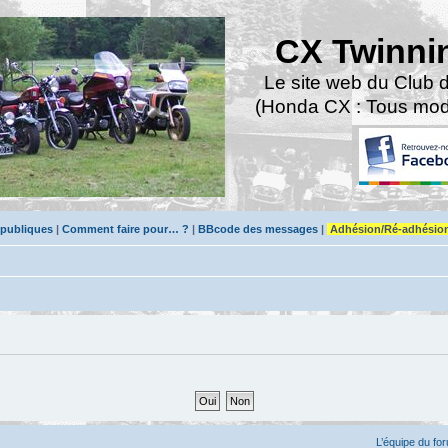
CX Twinni
Le site web du Club 
(Honda CX : Tous modè
 publiques
|
Comment faire pour… ?
|
BBcode des messages
|
Adhésion/Ré-adhésio
L’équipe du fo