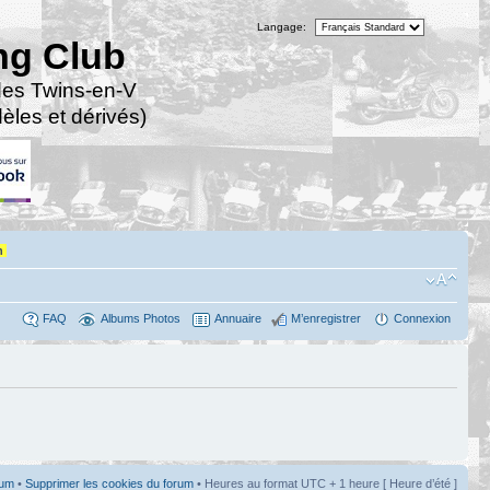
Langage:
ng Club
des Twins-en-V
les et dérivés)
n
FAQ
Albums Photos
Annuaire
M’enregistrer
Connexion
rum
•
Supprimer les cookies du forum
• Heures au format UTC + 1 heure [ Heure d’été ]