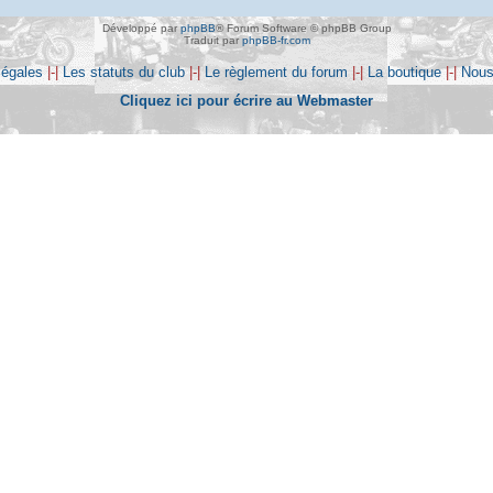
Développé par
phpBB
® Forum Software © phpBB Group
Traduit par
phpBB-fr.com
légales
|-|
Les statuts du club
|-|
Le règlement du forum
|-|
La boutique
|-|
Nous
Cliquez ici pour écrire au Webmaster