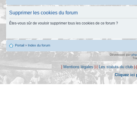
Supprimer les cookies du forum
Êtes-vous sûr de vouloir supprimer tous les cookies de ce forum ?
Portail
»
Index du forum
Développé par
ph
Tra
|
Mentions légales
|-|
Les statuts du club
|-
Cliquez ici