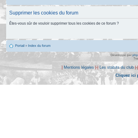
Supprimer les cookies du forum
Êtes-vous sûr de vouloir supprimer tous les cookies de ce forum ?
Portail
»
Index du forum
Développé par
ph
Tra
|
Mentions légales
|-|
Les statuts du club
|-
Cliquez ici