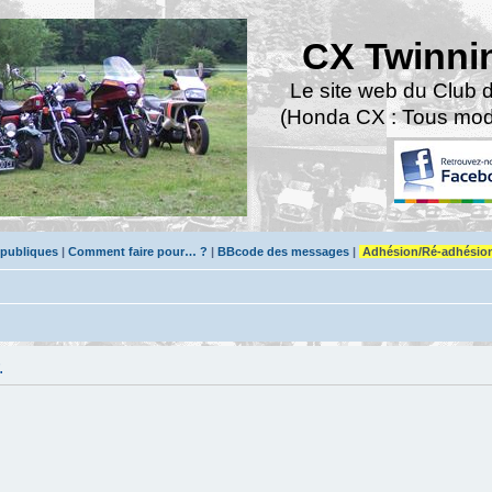
CX Twinni
Le site web du Club 
(Honda CX : Tous modè
 publiques
|
Comment faire pour… ?
|
BBcode des messages
|
Adhésion/Ré-adhésio
.