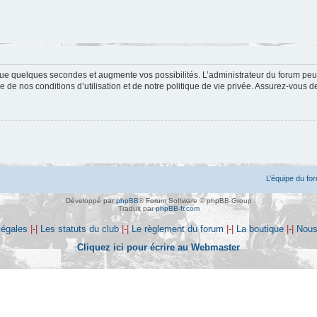
ue quelques secondes et augmente vos possibilités. L’administrateur du forum peu
 de nos conditions d’utilisation et de notre politique de vie privée. Assurez-vous de
L’équipe du fo
Développé par
phpBB
® Forum Software © phpBB Group
Traduit par
phpBB-fr.com
légales
|-|
Les statuts du club
|-|
Le règlement du forum
|-|
La boutique
|-|
Nous
Cliquez ici pour écrire au Webmaster