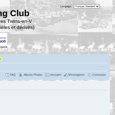
Langage:
ng Club
des Twins-en-V
les et dérivés)
n
FAQ
Albums Photos
Annuaire
M’enregistrer
Connexion