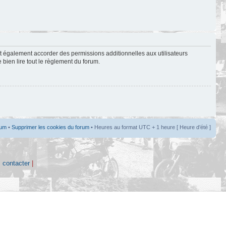
t également accorder des permissions additionnelles aux utilisateurs
 bien lire tout le règlement du forum.
rum
•
Supprimer les cookies du forum
• Heures au format UTC + 1 heure [ Heure d’été ]
 contacter
|