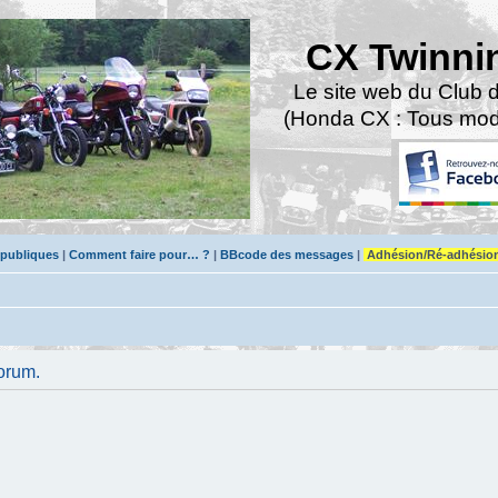
CX Twinni
Le site web du Club 
(Honda CX : Tous modè
 publiques
|
Comment faire pour… ?
|
BBcode des messages
|
Adhésion/Ré-adhésio
orum.