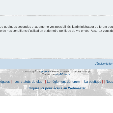
ue quelques secondes et augmente vos possibilités. L’administrateur du forum peu
 de nos conditions d’utilisation et de notre politique de vie privée. Assurez-vous de
L’équipe du fo
Développé par
phpBB
® Forum Software © phpBB Group
Traduit par
phpBB-fr.com
légales
|-|
Les statuts du club
|-|
Le règlement du forum
|-|
La boutique
|-|
Nous
Cliquez ici pour écrire au Webmaster