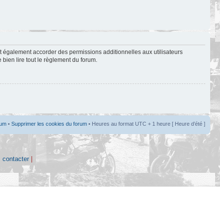
t également accorder des permissions additionnelles aux utilisateurs
 bien lire tout le règlement du forum.
rum
•
Supprimer les cookies du forum
• Heures au format UTC + 1 heure [ Heure d’été ]
 contacter
|