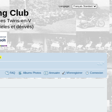
Langage:
ng Club
des Twins-en-V
les et dérivés)
n
FAQ
Albums Photos
Annuaire
M’enregistrer
Connexion