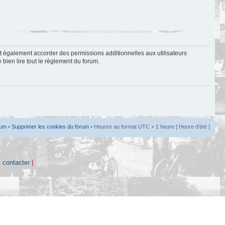
t également accorder des permissions additionnelles aux utilisateurs
 bien lire tout le règlement du forum.
rum
•
Supprimer les cookies du forum
• Heures au format UTC + 1 heure [ Heure d’été ]
 contacter
|