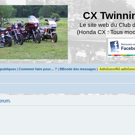
CX Twinni
Le site web du Club 
(Honda CX : Tous modè
 publiques
|
Comment faire pour… ?
|
BBcode des messages
|
Adhésion/Ré-adhésio
orum.