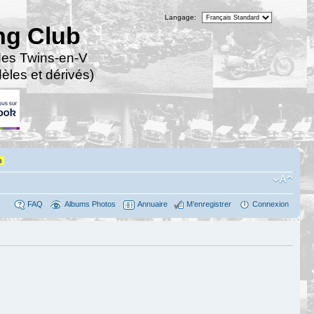
Langage:
ng Club
des Twins-en-V
les et dérivés)
n
FAQ
Albums Photos
Annuaire
M’enregistrer
Connexion