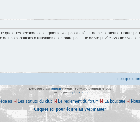
ue quelques secondes et augmente vos possibilités. L’administrateur du forum peu
 de nos conditions d’utilisation et de notre politique de vie privée. Assurez-vous de
L’équipe du fo
Développé par
phpBB
® Forum Software © phpBB Group
Traduit par
phpBB-fr.com
légales
|-|
Les statuts du club
|-|
Le règlement du forum
|-|
La boutique
|-|
Nous
Cliquez ici pour écrire au Webmaster