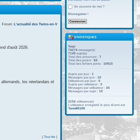
Se souvenir de moi ?
M’enregistrer !
Forum:
L'actualité des Twins-en-V
STATISTIQUES
Total
end d'août 2026.
74274
message(s)
7149
sujet(s)
Total des annonces :
7
Total des post-it :
84
Total des fichiers joints :
10915
Sujets par jour :
1
Messages par jour :
10
Utilisateurs par jour :
0
s allemands, les néerlandais et
Sujets par utilisateur :
3
Messages par utilisateur :
34
Messages par sujet :
10
2154
utilisateur(s)
L’utilisateur enregistré le plus récent est
Yann80100
.
[
Tout lire
]