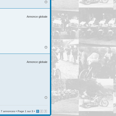
Annonce globale
Annonce globale
7 annonces • Page
1
sur
3
•
1
2
3