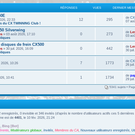
RÉPONSES
VUES
DERNIER MES
50E
de
CX
12
295
026, 22:33
07 aoû
ors du CX TWINNING Club !
50 Silverwing
de
Le
0
273
es
» 03 août 2026, 17:10
03 aoû
liques
 disques de frein CX500
de
Le
0
442
es
» 30 juil. 2026, 16:09
30 jui
liques
de
CX
7
1773
. 2026, 10:26
26 jui
de
pa
1
1734
2026, 10:41
29 jui
5341 sujets • Pa
 2 enregistrés, 0 invisible et 346 invités (d’après le nombre d’utilisateurs actifs ces 5 dernière
gne est de
4401
, le 10 fév. 2026, 21:24
]
,
Bing [Bot]
érents
,
Modérateurs globaux
,
Invités
,
Membres du CA
,
Nouveaux utilisateurs enregistrés
,
Ut