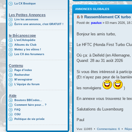
La CX Boutique
ANNONCES GLOBALES
Les Petites Annonces
Rassemblement CX turbo d
Lire les annonces
Posté de:
paulux
» 03 mars 2026, 18:
Écrire une annonce, c'est GRATUIT !
Bonjour les amis turbo,
le Bécanoscope
L'enCXclopédie
Le HFTC (Honda First Turbo Club)
Albums du Club
Mettez y les vôtres !
Les CX des forumeurs
Où ça: à Deifeld (en Allemagne, 
Quand: 28 au 31 août 2026
Contenu
Page d’index
Si vous êtes intéressé à partici
Rechercher
(Et n‘ayez pas peur de la barriè
M’enregistrer
L’équipe du forum
les norvégiens
)
Aide
En annexe vous trouverez le tex
Boutons BBCodes...
Comment faire pour... ?
Salutations du Luxembourg
FAQ
CGU
Politique de vie privée
Paul
Vus: 11065 •
Commentaires: 6
•
Répo