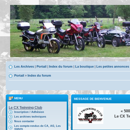
Les Archives
|
Portail
|
Index du forum
|
La boutique
|
Les petites annonces
Portail
»
Index du forum
MENU
MESSAGE DE BIENVENUE
Le CX Twinning Club
« 50
Inscription / Adhésion
Le CX Tw
Les archives techniques
Nous contacter
Les compte-rendus de CA, AG, Les
statuts