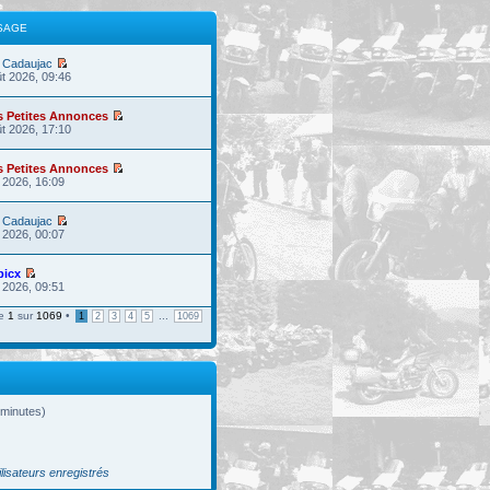
SAGE
 Cadaujac
t 2026, 09:46
s Petites Annonces
t 2026, 17:10
s Petites Annonces
l. 2026, 16:09
 Cadaujac
l. 2026, 00:07
picx
l. 2026, 09:51
ge
1
sur
1069
•
...
1
2
3
4
5
1069
s minutes)
ilisateurs enregistrés