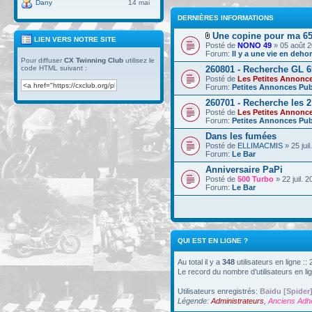
Dany
14 mai
DERNIÈRES INFORMATIONS
Une copine pour ma 6
LIEN VERS NOTRE SITE
Posté de
NONO 49
» 05 août 2
Forum:
Il y a une vie en deh
Pour diffuser
CX Twinning Club
utilisez le
code HTML suivant :
260801 - Recherche GL 6
Posté de
Les Petites Annonc
Forum:
Petites Annonces Pub
260701 - Recherche les 2
Posté de
Les Petites Annonc
Forum:
Petites Annonces Pub
Dans les fumées
Posté de
ELLIMACMIS
» 25 juil
Forum:
Le Bar
Anniversaire PaPi
Posté de
500 Turbo
» 22 juil. 
Forum:
Le Bar
QUI EST EN LIGNE ?
Au total il y a
348
utilisateurs en ligne ::
Le record du nombre d’utilisateurs en li
Utilisateurs enregistrés:
Baidu [Spider
Légende:
Administrateurs
,
Anciens Adh