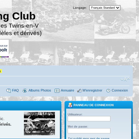
Langage:
ng Club
des Twins-en-V
les et dérivés)
n
FAQ
Albums Photos
Annuaire
M’enregistrer
Connexion
PANNEAU DE CONNEXION
Utilisateur:
ic.
rivés.
Mot de passe:
J’ai oublié mon mot de passe