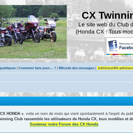
CX Twinni
Le site web du Club 
(Honda CX : Tous modè
 publiques
|
Comment faire pour… ?
|
BBcode des messages
|
Adhésion/Ré-adhésio
0CX HONDA »
, voila un nom de moto qui vient spontanément à l'esprit du publ
inning Club rassemble les utilisateurs de Honda CX, tous modèles et dé
Soutenez notre Forum des CX Honda