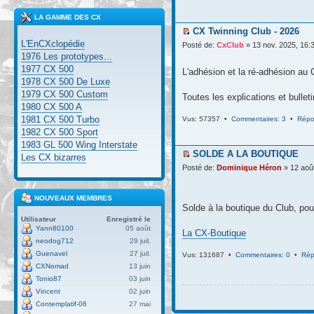
LA GAMME DES CX
CX Twinning Club - 2026
L'EnCXclopédie
Posté de:
CxClub
» 13 nov. 2025, 16:
1976 Les prototypes...
1977 CX 500
L'adhésion et la ré-adhésion au 
1978 CX 500 De Luxe
1979 CX 500 Custom
Toutes les explications et bullet
1980 CX 500 A
1981 CX 500 Turbo
Vus: 57357 •
Commentaires: 3
•
Répo
1982 CX 500 Sport
1983 GL 500 Wing Interstate
SOLDE A LA BOUTIQUE
Les CX bizarres
Posté de:
Dominique Héron
» 12 aoû
NOUVEAUX MEMBRES
Solde à la boutique du Club, pou
Utilisateur
Enregistré le
Yann80100
05 août
La CX-Boutique
neodog712
29 juil.
Guenavel
27 juil.
Vus: 131687 •
Commentaires: 0
•
Rép
CXNomad
13 juin
Tonio87
03 juin
Vincent
02 juin
Contemplatif-06
27 mai