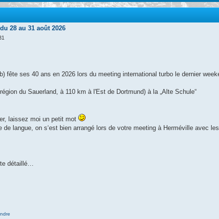
u 28 au 31 août 2026
31
 fête ses 40 ans en 2026 lors du meeting international turbo le dernier week
région du Sauerland, à 110 km à l'Est de Dortmund) à la „Alte Schule“
per, laissez moi un petit mot
re de langue, on s‘est bien arrangé lors de votre meeting à Herméville avec le
te détaillé…
ndre