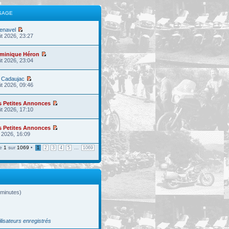
SAGE
enavel
t 2026, 23:27
minique Héron
t 2026, 23:04
 Cadaujac
t 2026, 09:46
s Petites Annonces
t 2026, 17:10
s Petites Annonces
l. 2026, 16:09
ge
1
sur
1069
•
...
1
2
3
4
5
1069
s minutes)
ilisateurs enregistrés