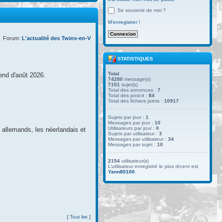
Se souvenir de moi ?
M’enregistrer !
Forum:
L'actualité des Twins-en-V
STATISTIQUES
Total
end d'août 2026.
74280
message(s)
7151
sujet(s)
Total des annonces :
7
Total des post-it :
84
Total des fichiers joints :
10917
Sujets par jour :
1
Messages par jour :
10
Utilisateurs par jour :
0
s allemands, les néerlandais et
Sujets par utilisateur :
3
Messages par utilisateur :
34
Messages par sujet :
10
2154
utilisateur(s)
L’utilisateur enregistré le plus récent est
Yann80100
.
[
Tout lire
]