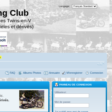
Langage:
ng Club
des Twins-en-V
les et dérivés)
n
FAQ
Albums Photos
Annuaire
M’enregistrer
Connexion
PANNEAU DE CONNEXION
Utilisateur:
ic.
rivés.
Mot de passe:
J’ai oublié mon mot de passe