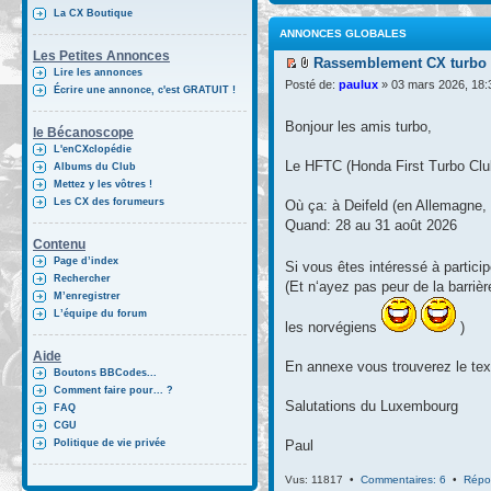
La CX Boutique
ANNONCES GLOBALES
Les Petites Annonces
Rassemblement CX turbo d
Lire les annonces
Posté de:
paulux
» 03 mars 2026, 18:
Écrire une annonce, c'est GRATUIT !
Bonjour les amis turbo,
le Bécanoscope
L'enCXclopédie
Le HFTC (Honda First Turbo Club)
Albums du Club
Mettez y les vôtres !
Les CX des forumeurs
Où ça: à Deifeld (en Allemagne, 
Quand: 28 au 31 août 2026
Contenu
Page d’index
Si vous êtes intéressé à partici
Rechercher
(Et n‘ayez pas peur de la barriè
M’enregistrer
L’équipe du forum
les norvégiens
)
Aide
En annexe vous trouverez le tex
Boutons BBCodes...
Comment faire pour... ?
Salutations du Luxembourg
FAQ
CGU
Politique de vie privée
Paul
Vus: 11817 •
Commentaires: 6
•
Répo