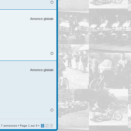
Annonce globale
Annonce globale
7 annonces • Page
1
sur
3
•
1
2
3