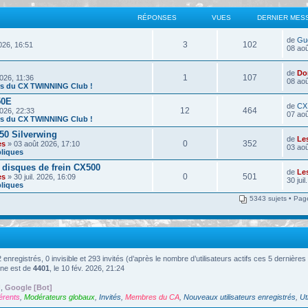
RÉPONSES
VUES
DERNIER MES
de
Gu
3
102
026, 16:51
08 aoû
de
Do
1
107
026, 11:36
08 aoû
ors du CX TWINNING Club !
50E
de
CX
12
464
026, 22:33
07 aoû
ors du CX TWINNING Club !
50 Silverwing
de
Le
0
352
es
» 03 août 2026, 17:10
03 aoû
liques
 disques de frein CX500
de
Le
0
501
es
» 30 juil. 2026, 16:09
30 jui
liques
5343 sujets • Pa
 2 enregistrés, 0 invisible et 293 invités (d’après le nombre d’utilisateurs actifs ces 5 dernière
gne est de
4401
, le 10 fév. 2026, 21:24
]
,
Google [Bot]
érents
,
Modérateurs globaux
,
Invités
,
Membres du CA
,
Nouveaux utilisateurs enregistrés
,
Ut