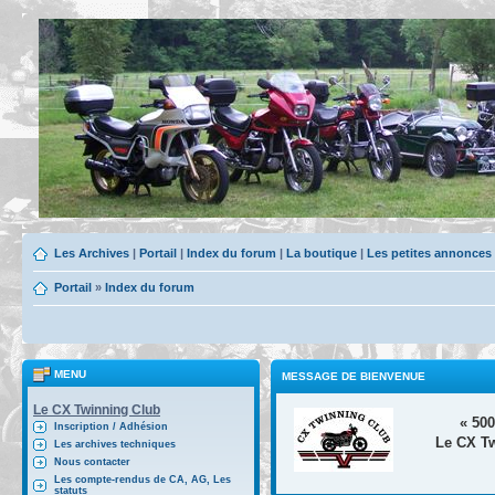
Les Archives
|
Portail
|
Index du forum
|
La boutique
|
Les petites annonces
Portail
»
Index du forum
MENU
MESSAGE DE BIENVENUE
Le CX Twinning Club
« 50
Inscription / Adhésion
Le CX Tw
Les archives techniques
Nous contacter
Les compte-rendus de CA, AG, Les
statuts