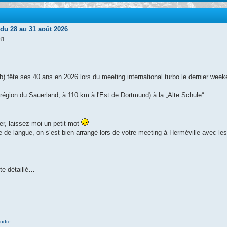
u 28 au 31 août 2026
31
 fête ses 40 ans en 2026 lors du meeting international turbo le dernier week
région du Sauerland, à 110 km à l'Est de Dortmund) à la „Alte Schule“
per, laissez moi un petit mot
re de langue, on s‘est bien arrangé lors de votre meeting à Herméville avec le
te détaillé…
ndre