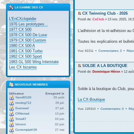
LA GAMME DES CX
CX Twinning Club - 2026
L'EnCXclopédie
Posté de:
CxClub
» 13 nov. 2025, 16:
1976 Les prototypes...
1977 CX 500
L'adhésion et la ré-adhésion au 
1978 CX 500 De Luxe
1979 CX 500 Custom
Toutes les explications et bullet
1980 CX 500 A
1981 CX 500 Turbo
Vus: 62211 •
Commentaires: 3
•
Répo
1982 CX 500 Sport
1983 GL 500 Wing Interstate
SOLDE A LA BOUTIQUE
Les CX bizarres
Posté de:
Dominique Héron
» 12 aoû
NOUVEAUX MEMBRES
Solde à la boutique du Club, pou
Utilisateur
Enregistré le
Yann80100
05 août
La CX-Boutique
neodog712
29 juil.
Guenavel
27 juil.
Vus: 135310 •
Commentaires: 0
•
Rép
CXNomad
13 juin
Tonio87
03 juin
Vincent
02 juin
Contemplatif-06
27 mai