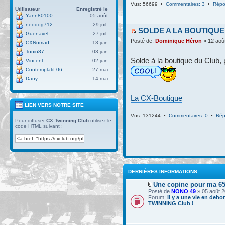
Vus: 56699 •
Commentaires: 3
•
Répo
Utilisateur
Enregistré le
Yann80100
05 août
neodog712
29 juil.
SOLDE A LA BOUTIQUE
Guenavel
27 juil.
Posté de:
Dominique Héron
» 12 aoû
CXNomad
13 juin
Tonio87
03 juin
Solde à la boutique du Club, 
Vincent
02 juin
Contemplatif-06
27 mai
Dany
14 mai
La CX-Boutique
LIEN VERS NOTRE SITE
Vus: 131244 •
Commentaires: 0
•
Rép
Pour diffuser
CX Twinning Club
utilisez le
code HTML suivant :
DERNIÈRES INFORMATIONS
Une copine pour ma 6
Posté de
NONO 49
» 05 août 2
Forum:
Il y a une vie en deho
TWINNING Club !