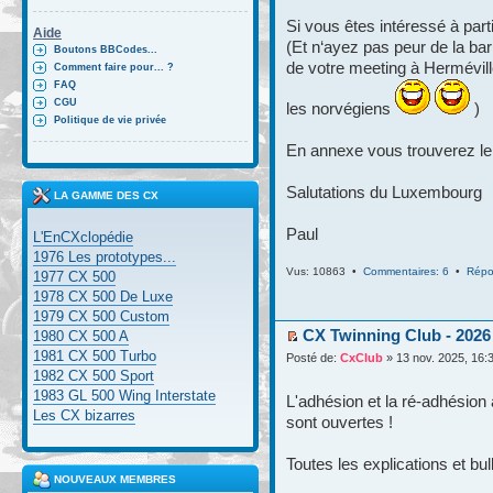
Si vous êtes intéressé à part
Aide
(Et n‘ayez pas peur de la bar
Boutons BBCodes...
de votre meeting à Hermévill
Comment faire pour... ?
FAQ
CGU
les norvégiens
)
Politique de vie privée
En annexe vous trouverez le 
Salutations du Luxembourg
LA GAMME DES CX
Paul
L'EnCXclopédie
1976 Les prototypes...
Vus: 10863 •
Commentaires: 6
•
Répo
1977 CX 500
1978 CX 500 De Luxe
1979 CX 500 Custom
CX Twinning Club - 2026
1980 CX 500 A
1981 CX 500 Turbo
Posté de:
CxClub
» 13 nov. 2025, 16:
1982 CX 500 Sport
1983 GL 500 Wing Interstate
L'adhésion et la ré-adhésion
Les CX bizarres
sont ouvertes !
Toutes les explications et bul
NOUVEAUX MEMBRES