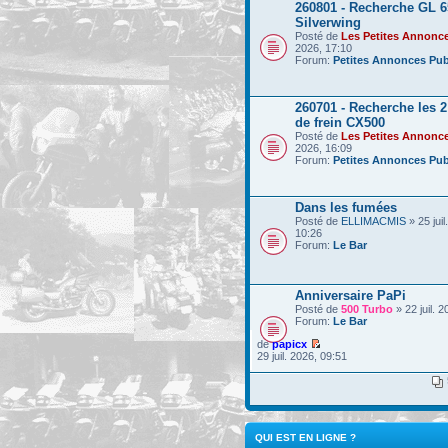
260801 - Recherche GL 6
Silverwing
Posté de
Les Petites Annonc
2026, 17:10
Forum:
Petites Annonces Pub
260701 - Recherche les 
de frein CX500
Posté de
Les Petites Annonc
2026, 16:09
Forum:
Petites Annonces Pub
Dans les fumées
Posté de
ELLIMACMIS
» 25 juil
10:26
Forum:
Le Bar
Anniversaire PaPi
Posté de
500 Turbo
» 22 juil. 
Forum:
Le Bar
de
papicx
29 juil. 2026, 09:51
QUI EST EN LIGNE ?