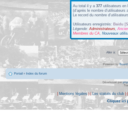
Au total il y a
377
utilisateurs en 
(d’après le nombre d’utilisateurs 
Le record du nombre d’utilisateur
Utilisateurs enregistrés:
Baidu [S
Légende:
Administrateurs
,
Ancie
Membres du CA
,
Nouveaux utilis
Aller à:
Powered by
Board3
Portail
»
Index du forum
Développé par
ph
Tra
|
Mentions légales
|-|
Les statuts du club
|-
Cliquez ici