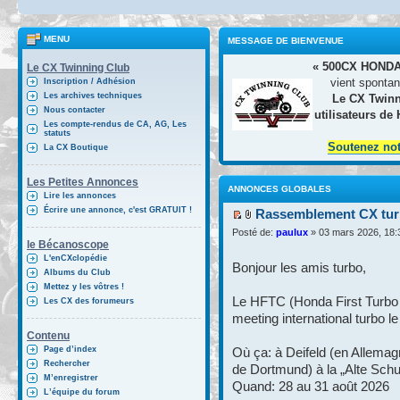
MENU
MESSAGE DE BIENVENUE
« 500CX HONDA
Le CX Twinning Club
vient spontan
Inscription / Adhésion
Les archives techniques
Le CX Twinn
Nous contacter
utilisateurs de
Les compte-rendus de CA, AG, Les
statuts
Soutenez no
La CX Boutique
Les Petites Annonces
ANNONCES GLOBALES
Lire les annonces
Écrire une annonce, c'est GRATUIT !
Rassemblement CX turb
Posté de:
paulux
» 03 mars 2026, 18:
le Bécanoscope
L'enCXclopédie
Bonjour les amis turbo,
Albums du Club
Mettez y les vôtres !
Le HFTC (Honda First Turbo 
Les CX des forumeurs
meeting international turbo l
Contenu
Page d’index
Où ça: à Deifeld (en Allemag
Rechercher
de Dortmund) à la „Alte Schu
M’enregistrer
Quand: 28 au 31 août 2026
L’équipe du forum