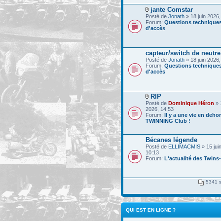
jante Comstar
Posté de
Jonath
» 18 juin 2026,
Forum:
Questions techniques
d'accès
capteur/switch de neutre
Posté de
Jonath
» 18 juin 2026,
Forum:
Questions techniques
d'accès
RIP
Posté de
Dominique Héron
» 
2026, 14:53
Forum:
Il y a une vie en deho
TWINNING Club !
Bécanes légende
Posté de
ELLIMACMIS
» 15 jui
10:13
Forum:
L'actualité des Twins
5341 s
QUI EST EN LIGNE ?