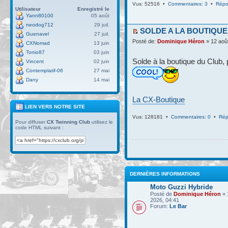
Vus: 52516 •
Commentaires: 3
•
Répo
Utilisateur
Enregistré le
Yann80100
05 août
neodog712
29 juil.
SOLDE A LA BOUTIQUE
Guenavel
27 juil.
Posté de:
Dominique Héron
» 12 aoû
CXNomad
13 juin
Tonio87
03 juin
Solde à la boutique du Club, 
Vincent
02 juin
Contemplatif-06
27 mai
Dany
14 mai
La CX-Boutique
LIEN VERS NOTRE SITE
Vus: 128181 •
Commentaires: 0
•
Rép
Pour diffuser
CX Twinning Club
utilisez le
code HTML suivant :
DERNIÈRES INFORMATIONS
Moto Guzzi Hybride
Posté de
Dominique Héron
» 
2026, 04:41
Forum:
Le Bar