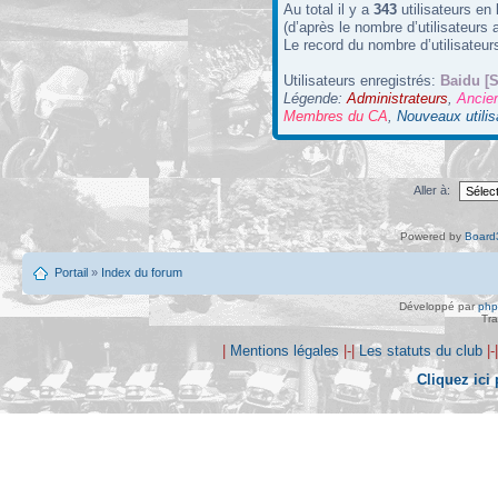
Au total il y a
343
utilisateurs en 
(d’après le nombre d’utilisateurs 
Le record du nombre d’utilisateur
Utilisateurs enregistrés:
Baidu [S
Légende:
Administrateurs
,
Ancie
Membres du CA
,
Nouveaux utilis
Aller à:
Powered by
Board3
Portail
»
Index du forum
Développé par
ph
Tra
|
Mentions légales
|-|
Les statuts du club
|-
Cliquez ici