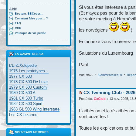
Si vous êtes intéressé à part
Aide
(Et n‘ayez pas peur de la bar
Boutons BBCodes...
de votre meeting à Hermévill
Comment faire pour... ?
FAQ
CGU
les norvégiens
)
Politique de vie privée
En annexe vous trouverez le 
Salutations du Luxembourg
LA GAMME DES CX
Paul
L'EnCXclopédie
1976 Les prototypes...
Vus: 9529 •
Commentaires: 6
•
Répon
1977 CX 500
1978 CX 500 De Luxe
1979 CX 500 Custom
CX Twinning Club - 2026
1980 CX 500 A
1981 CX 500 Turbo
Posté de:
CxClub
» 13 nov. 2025, 16:
1982 CX 500 Sport
1983 GL 500 Wing Interstate
L'adhésion et la ré-adhésion
Les CX bizarres
sont ouvertes !
Toutes les explications et bul
NOUVEAUX MEMBRES