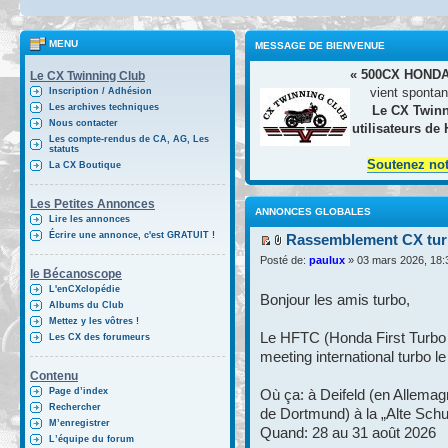
MENU
MESSAGE DE BIENVENUE
« 500CX HONDA
Le CX Twinning Club
vient spontan
Inscription / Adhésion
Les archives techniques
Le CX Twinn
Nous contacter
utilisateurs de
Les compte-rendus de CA, AG, Les
statuts
Soutenez no
La CX Boutique
Les Petites Annonces
ANNONCES GLOBALES
Lire les annonces
Écrire une annonce, c'est GRATUIT !
Rassemblement CX turb
Posté de:
paulux
» 03 mars 2026, 18:
le Bécanoscope
L'enCXclopédie
Bonjour les amis turbo,
Albums du Club
Mettez y les vôtres !
Le HFTC (Honda First Turbo 
Les CX des forumeurs
meeting international turbo l
Contenu
Page d’index
Où ça: à Deifeld (en Allemag
Rechercher
de Dortmund) à la „Alte Schu
M’enregistrer
Quand: 28 au 31 août 2026
L’équipe du forum