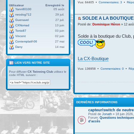
Vus: 64405 •
Commentaires: 3
•
Répo
Utilisateur
Enregistré le
Yann80100
05 août
neodog712
29 juil.
SOLDE A LA BOUTIQUE
Guenavel
27 juil.
Posté de:
Dominique Héron
» 12 aoû
CXNomad
13 juin
Tonio87
03 juin
Solde à la boutique du Club, 
Vincent
02 juin
Contemplatif-06
27 mai
Dany
14 mai
La CX-Boutique
LIEN VERS NOTRE SITE
Vus: 136958 •
Commentaires: 0
•
Rép
Pour diffuser
CX Twinning Club
utilisez le
code HTML suivant :
DERNIÈRES INFORMATIONS
capteur/switch de neutre
Posté de
Jonath
» 18 juin 2026,
Forum:
Questions techniques
d'accès