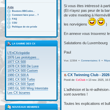
Si vous êtes intéressé à part
Aide
(Et n‘ayez pas peur de la bar
Boutons BBCodes...
de votre meeting à Hermévill
Comment faire pour... ?
FAQ
CGU
les norvégiens
)
Politique de vie privée
En annexe vous trouverez le 
Salutations du Luxembourg
LA GAMME DES CX
Paul
L'EnCXclopédie
1976 Les prototypes...
Vus: 12304 •
Commentaires: 6
•
Répo
1977 CX 500
1978 CX 500 De Luxe
1979 CX 500 Custom
CX Twinning Club - 2026
1980 CX 500 A
1981 CX 500 Turbo
Posté de:
CxClub
» 13 nov. 2025, 16:
1982 CX 500 Sport
1983 GL 500 Wing Interstate
L'adhésion et la ré-adhésion
Les CX bizarres
sont ouvertes !
Toutes les explications et bul
NOUVEAUX MEMBRES