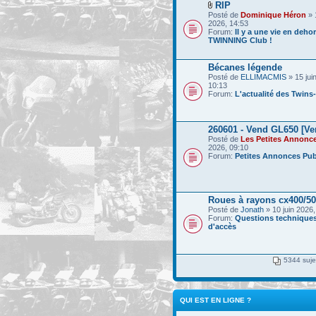
RIP
Posté de
Dominique Héron
» 
2026, 14:53
Forum:
Il y a une vie en deho
TWINNING Club !
Bécanes légende
Posté de
ELLIMACMIS
» 15 jui
10:13
Forum:
L'actualité des Twins
260601 - Vend GL650 [Ve
Posté de
Les Petites Annonc
2026, 09:10
Forum:
Petites Annonces Pub
Roues à rayons cx400/5
Posté de
Jonath
» 10 juin 2026,
Forum:
Questions techniques
d'accès
5344 suje
QUI EST EN LIGNE ?