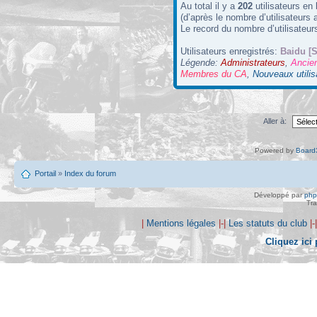
Au total il y a
202
utilisateurs en 
(d’après le nombre d’utilisateurs 
Le record du nombre d’utilisateur
Utilisateurs enregistrés:
Baidu [S
Légende:
Administrateurs
,
Ancie
Membres du CA
,
Nouveaux utilis
Aller à:
Powered by
Board3
Portail
»
Index du forum
Développé par
ph
Tra
|
Mentions légales
|-|
Les statuts du club
|-
Cliquez ici