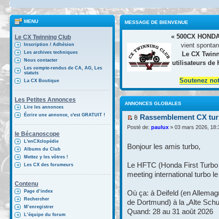
MENU
MESSAGE DE BIENVENUE
« 500CX HONDA
Le CX Twinning Club
vient spontan
Inscription / Adhésion
Les archives techniques
Le CX Twinn
Nous contacter
utilisateurs de
Les compte-rendus de CA, AG, Les
statuts
Soutenez no
La CX Boutique
Les Petites Annonces
ANNONCES GLOBALES
Lire les annonces
Écrire une annonce, c'est GRATUIT !
Rassemblement CX turb
Posté de:
paulux
» 03 mars 2026, 18:
le Bécanoscope
L'enCXclopédie
Bonjour les amis turbo,
Albums du Club
Mettez y les vôtres !
Le HFTC (Honda First Turbo 
Les CX des forumeurs
meeting international turbo l
Contenu
Page d’index
Où ça: à Deifeld (en Allemag
Rechercher
de Dortmund) à la „Alte Schu
M’enregistrer
Quand: 28 au 31 août 2026
L’équipe du forum