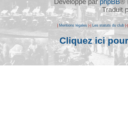
Développé par
phpBB
® 
Traduit 
|
Mentions légales
|-|
Les statuts du club
|-
Cliquez ici pou