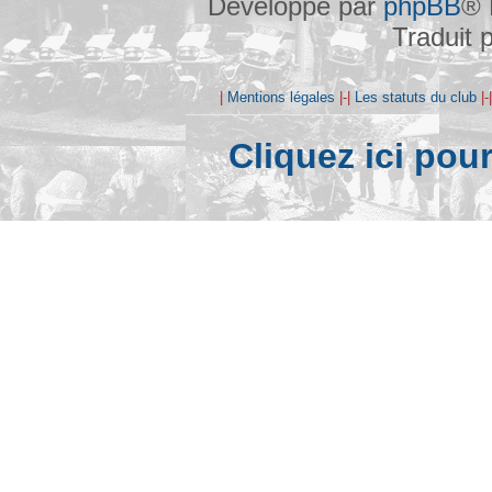
Développé par
phpBB
® 
Traduit 
|
Mentions légales
|-|
Les statuts du club
|-
Cliquez ici pou