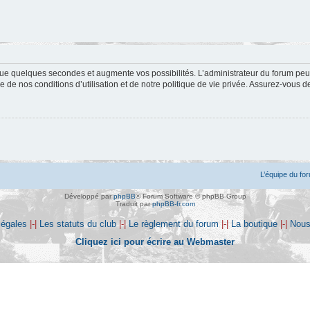
ue quelques secondes et augmente vos possibilités. L’administrateur du forum peu
 de nos conditions d’utilisation et de notre politique de vie privée. Assurez-vous de
L’équipe du fo
Développé par
phpBB
® Forum Software © phpBB Group
Traduit par
phpBB-fr.com
légales
|-|
Les statuts du club
|-|
Le règlement du forum
|-|
La boutique
|-|
Nous
Cliquez ici pour écrire au Webmaster