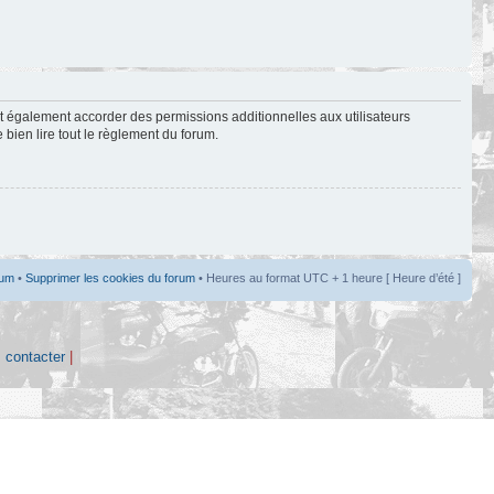
t également accorder des permissions additionnelles aux utilisateurs
 bien lire tout le règlement du forum.
rum
•
Supprimer les cookies du forum
• Heures au format UTC + 1 heure [ Heure d’été ]
 contacter
|