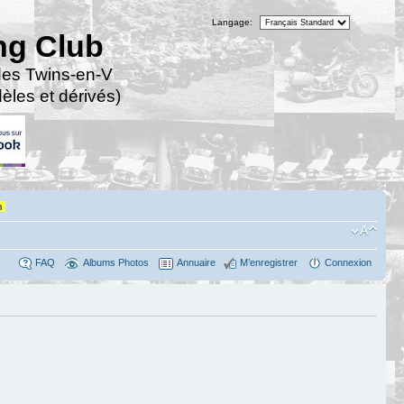
Langage:
ng Club
des Twins-en-V
les et dérivés)
n
FAQ
Albums Photos
Annuaire
M’enregistrer
Connexion