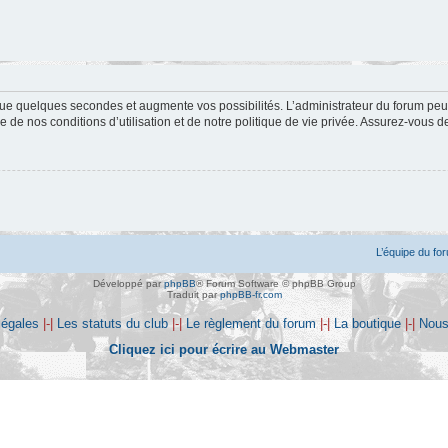
ue quelques secondes et augmente vos possibilités. L’administrateur du forum peu
 de nos conditions d’utilisation et de notre politique de vie privée. Assurez-vous de
L’équipe du fo
Développé par
phpBB
® Forum Software © phpBB Group
Traduit par
phpBB-fr.com
légales
|-|
Les statuts du club
|-|
Le règlement du forum
|-|
La boutique
|-|
Nous
Cliquez ici pour écrire au Webmaster