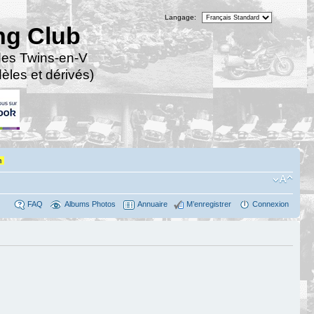
Langage:
ng Club
des Twins-en-V
les et dérivés)
n
FAQ
Albums Photos
Annuaire
M’enregistrer
Connexion