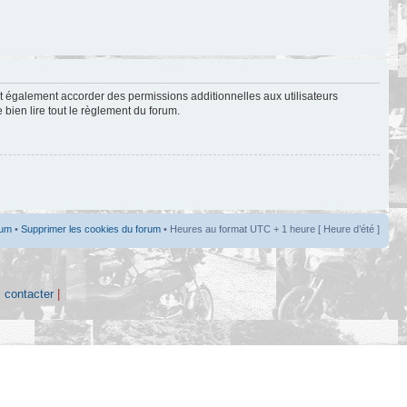
t également accorder des permissions additionnelles aux utilisateurs
 bien lire tout le règlement du forum.
rum
•
Supprimer les cookies du forum
• Heures au format UTC + 1 heure [ Heure d’été ]
 contacter
|