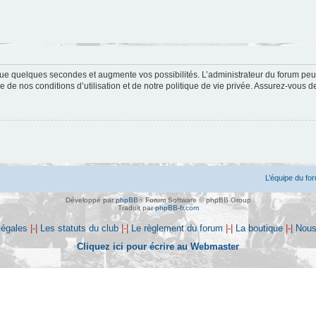
ue quelques secondes et augmente vos possibilités. L’administrateur du forum peu
 de nos conditions d’utilisation et de notre politique de vie privée. Assurez-vous de
L’équipe du fo
Développé par
phpBB
® Forum Software © phpBB Group
Traduit par
phpBB-fr.com
légales
|-|
Les statuts du club
|-|
Le règlement du forum
|-|
La boutique
|-|
Nous
Cliquez ici pour écrire au Webmaster