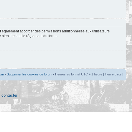
t également accorder des permissions additionnelles aux utilisateurs
 bien lire tout le règlement du forum.
rum
•
Supprimer les cookies du forum
• Heures au format UTC + 1 heure [ Heure d’été ]
 contacter
|