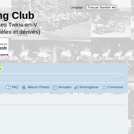
Langage:
ng Club
des Twins-en-V
les et dérivés)
n
FAQ
Albums Photos
Annuaire
M’enregistrer
Connexion