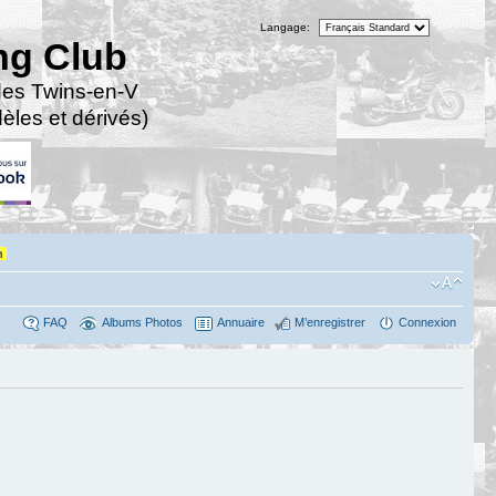
Langage:
ng Club
des Twins-en-V
les et dérivés)
n
FAQ
Albums Photos
Annuaire
M’enregistrer
Connexion