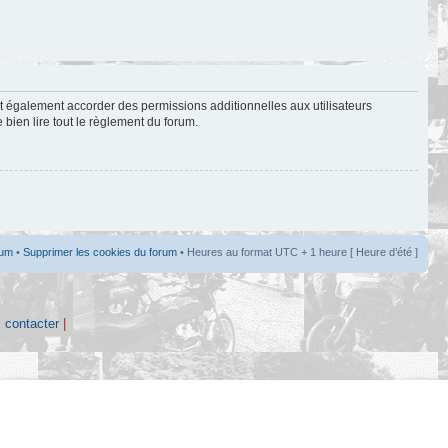
t également accorder des permissions additionnelles aux utilisateurs
 bien lire tout le règlement du forum.
rum
•
Supprimer les cookies du forum
• Heures au format UTC + 1 heure [ Heure d’été ]
 contacter
|