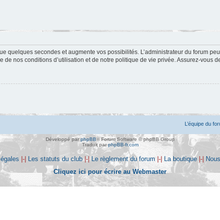
ue quelques secondes et augmente vos possibilités. L’administrateur du forum peu
 de nos conditions d’utilisation et de notre politique de vie privée. Assurez-vous de
L’équipe du fo
Développé par
phpBB
® Forum Software © phpBB Group
Traduit par
phpBB-fr.com
légales
|-|
Les statuts du club
|-|
Le règlement du forum
|-|
La boutique
|-|
Nous
Cliquez ici pour écrire au Webmaster