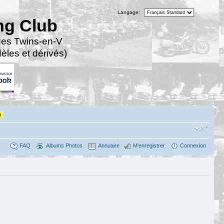
Langage:
ng Club
des Twins-en-V
les et dérivés)
n
FAQ
Albums Photos
Annuaire
M’enregistrer
Connexion