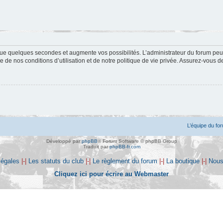
ue quelques secondes et augmente vos possibilités. L’administrateur du forum peu
 de nos conditions d’utilisation et de notre politique de vie privée. Assurez-vous de
L’équipe du fo
Développé par
phpBB
® Forum Software © phpBB Group
Traduit par
phpBB-fr.com
légales
|-|
Les statuts du club
|-|
Le règlement du forum
|-|
La boutique
|-|
Nous
Cliquez ici pour écrire au Webmaster