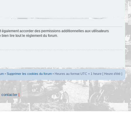
t également accorder des permissions additionnelles aux utilisateurs
 bien lire tout le règlement du forum.
rum
•
Supprimer les cookies du forum
• Heures au format UTC + 1 heure [ Heure d’été ]
 contacter
|