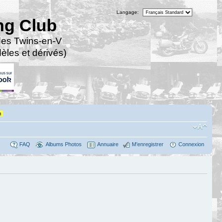
Langage:
ng Club
des Twins-en-V
les et dérivés)
n
FAQ
Albums Photos
Annuaire
M’enregistrer
Connexion