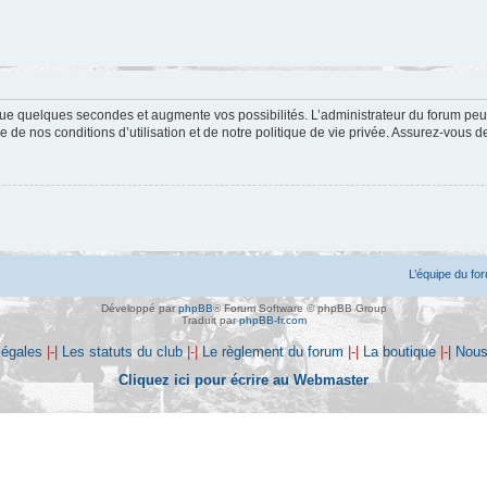
ue quelques secondes et augmente vos possibilités. L’administrateur du forum peu
 de nos conditions d’utilisation et de notre politique de vie privée. Assurez-vous de
L’équipe du fo
Développé par
phpBB
® Forum Software © phpBB Group
Traduit par
phpBB-fr.com
légales
|-|
Les statuts du club
|-|
Le règlement du forum
|-|
La boutique
|-|
Nous
Cliquez ici pour écrire au Webmaster