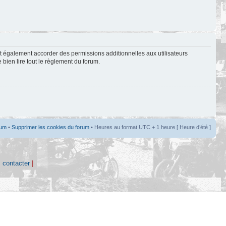
t également accorder des permissions additionnelles aux utilisateurs
 bien lire tout le règlement du forum.
rum
•
Supprimer les cookies du forum
• Heures au format UTC + 1 heure [ Heure d’été ]
 contacter
|