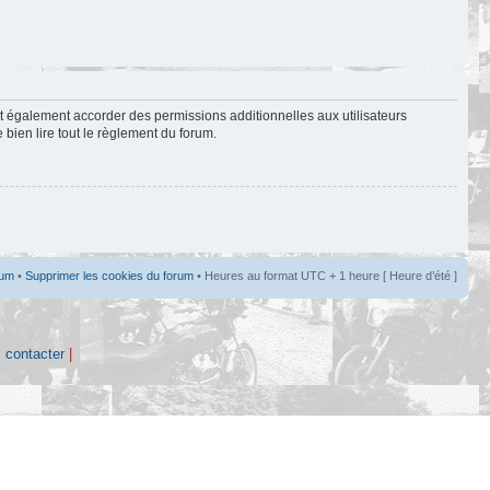
t également accorder des permissions additionnelles aux utilisateurs
 bien lire tout le règlement du forum.
rum
•
Supprimer les cookies du forum
• Heures au format UTC + 1 heure [ Heure d’été ]
 contacter
|