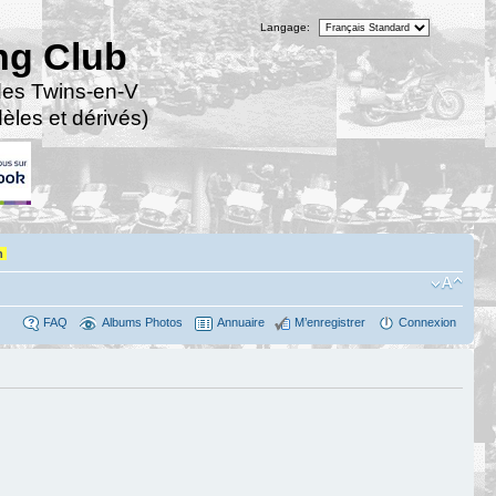
Langage:
ng Club
des Twins-en-V
les et dérivés)
n
FAQ
Albums Photos
Annuaire
M’enregistrer
Connexion