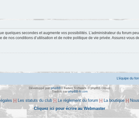
ue quelques secondes et augmente vos possibilités. L’administrateur du forum peu
 de nos conditions d’utilisation et de notre politique de vie privée. Assurez-vous de
L’équipe du fo
Développé par
phpBB
® Forum Software © phpBB Group
Traduit par
phpBB-fr.com
légales
|-|
Les statuts du club
|-|
Le règlement du forum
|-|
La boutique
|-|
Nous
Cliquez ici pour écrire au Webmaster