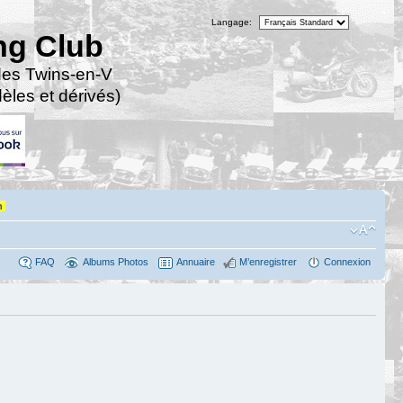
Langage:
ng Club
des Twins-en-V
les et dérivés)
n
FAQ
Albums Photos
Annuaire
M’enregistrer
Connexion