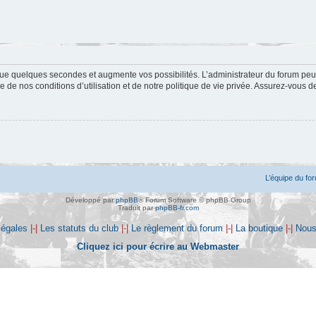
ue quelques secondes et augmente vos possibilités. L’administrateur du forum peu
 de nos conditions d’utilisation et de notre politique de vie privée. Assurez-vous de
L’équipe du fo
Développé par
phpBB
® Forum Software © phpBB Group
Traduit par
phpBB-fr.com
légales
|-|
Les statuts du club
|-|
Le règlement du forum
|-|
La boutique
|-|
Nous
Cliquez ici pour écrire au Webmaster