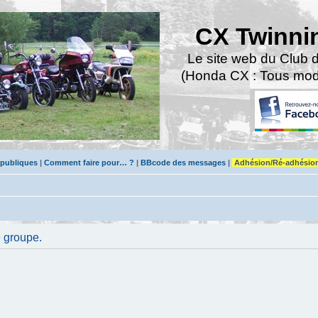
CX Twinni
Le site web du Club 
(Honda CX : Tous modè
 publiques
|
Comment faire pour… ?
|
BBcode des messages
|
Adhésion/Ré-adhésio
e groupe.