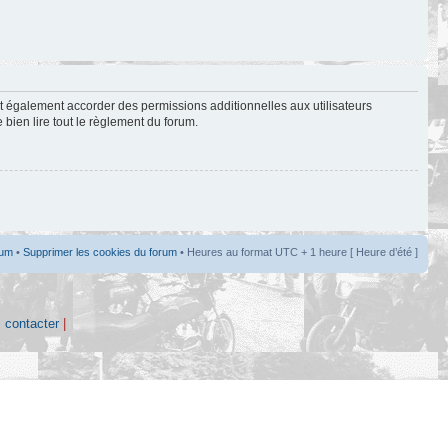
t également accorder des permissions additionnelles aux utilisateurs
 bien lire tout le règlement du forum.
rum
•
Supprimer les cookies du forum
• Heures au format UTC + 1 heure [ Heure d’été ]
 contacter
|