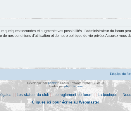
ue quelques secondes et augmente vos possibilités. L’administrateur du forum peu
 de nos conditions d’utilisation et de notre politique de vie privée. Assurez-vous de
L’équipe du fo
Développé par
phpBB
® Forum Software © phpBB Group
Traduit par
phpBB-fr.com
légales
|-|
Les statuts du club
|-|
Le règlement du forum
|-|
La boutique
|-|
Nous
Cliquez ici pour écrire au Webmaster