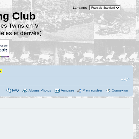
Langage:
ng Club
des Twins-en-V
les et dérivés)
n
FAQ
Albums Photos
Annuaire
M’enregistrer
Connexion