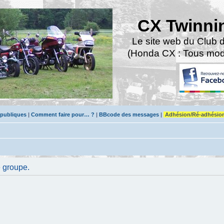
CX Twinni
Le site web du Club 
(Honda CX : Tous modè
 publiques
|
Comment faire pour… ?
|
BBcode des messages
|
Adhésion/Ré-adhésio
e groupe.