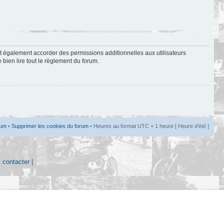
t également accorder des permissions additionnelles aux utilisateurs
 bien lire tout le règlement du forum.
rum
•
Supprimer les cookies du forum
• Heures au format UTC + 1 heure [ Heure d’été ]
 contacter
|