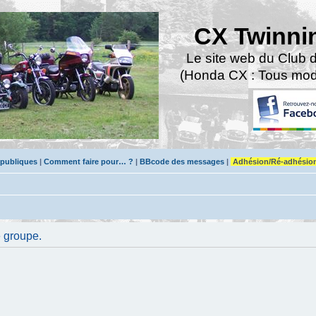
CX Twinni
Le site web du Club 
(Honda CX : Tous modè
 publiques
|
Comment faire pour… ?
|
BBcode des messages
|
Adhésion/Ré-adhésio
e groupe.