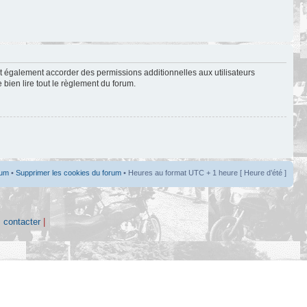
t également accorder des permissions additionnelles aux utilisateurs
 bien lire tout le règlement du forum.
rum
•
Supprimer les cookies du forum
• Heures au format UTC + 1 heure [ Heure d’été ]
 contacter
|