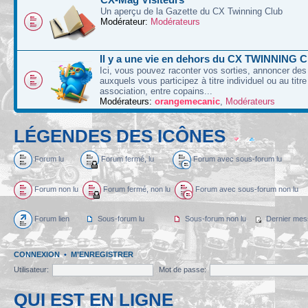
Un aperçu de la Gazette du CX Twinning Club
Modérateur:
Modérateurs
Il y a une vie en dehors du CX TWINNING C
Ici, vous pouvez raconter vos sorties, annoncer d
auxquels vous participez à titre individuel ou au titre
association, entre copains...
Modérateurs:
orangemecanic
,
Modérateurs
LÉGENDES DES ICÔNES
Forum lu
Forum fermé, lu
Forum avec sous-forum lu
Forum non lu
Forum fermé, non lu
Forum avec sous-forum non lu
Forum lien
Sous-forum lu
Sous-forum non lu
Dernier mes
CONNEXION
•
M’ENREGISTRER
Utilisateur:
Mot de passe:
QUI EST EN LIGNE