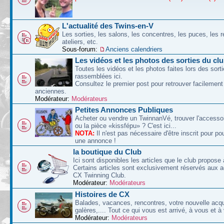
L'actualité des Twins-en-V
Les sorties, les salons, les concentres, les puces, les r
ateliers, etc.
Sous-forum:
Anciens calendriers
Les vidéos et les photos des sorties du cl
Toutes les vidéos et les photos faites lors des sort
rassemblées ici.
Consultez le premier post pour retrouver facilement
anciennes.
Modérateur:
Modérateurs
Petites Annonces Publiques
Acheter ou vendre un TwinnanVé, trouver l'accessoi
ou la pièce «kissfépu» ? C'est ici...
NOTA:
Il n'est pas nécessaire d'être inscrit pour po
une annonce !
la boutique du Club
Ici sont disponibles les articles que le club propose 
Certains articles sont exclusivement réservés aux 
CX Twinning Club.
Modérateur:
Modérateurs
Histoires de CX
Balades, vacances, rencontres, votre nouvelle acqu
galères,.... Tout ce qui vous est arrivé, à vous et à
Modérateur:
Modérateurs