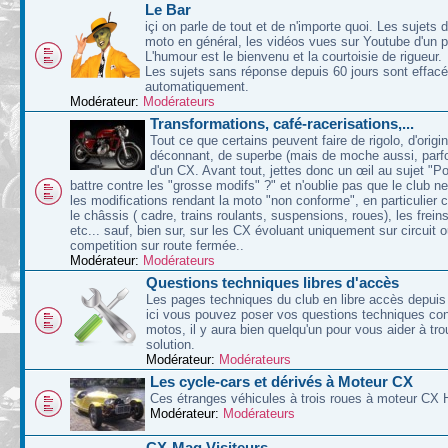
Le Bar
içi on parle de tout et de n'importe quoi. Les sujets d
moto en général, les vidéos vues sur Youtube d'un p
L'humour est le bienvenu et la courtoisie de rigueur.
Les sujets sans réponse depuis 60 jours sont effac
automatiquement.
Modérateur:
Modérateurs
Transformations, café-racerisations,...
Tout ce que certains peuvent faire de rigolo, d'origin
déconnant, de superbe (mais de moche aussi, parfoi
d'un CX. Avant tout, jettes donc un œil au sujet "P
battre contre les "grosse modifs" ?" et n'oublie pas que le club n
les modifications rendant la moto "non conforme", en particulier 
le châssis ( cadre, trains roulants, suspensions, roues), les freins
etc... sauf, bien sur, sur les CX évoluant uniquement sur circuit 
competition sur route fermée..
Modérateur:
Modérateurs
Questions techniques libres d'accès
Les pages techniques du club en libre accès depuis 
ici vous pouvez poser vos questions techniques co
motos, il y aura bien quelqu'un pour vous aider à tr
solution.
Modérateur:
Modérateurs
Les cycle-cars et dérivés à Moteur CX
Ces étranges véhicules à trois roues à moteur CX 
Modérateur:
Modérateurs
CX-Mag Visiteurs