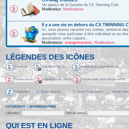
Un aperçu de la Gazette du CX Twinning Club
Modérateur:
Modérateurs
Il y a une vie en dehors du CX TWINNING C
Ici, vous pouvez raconter vos sorties, annoncer d
auxquels vous participez à titre individuel ou au titre
association, entre copains...
Modérateurs:
orangemecanic
,
Modérateurs
LÉGENDES DES ICÔNES
Forum lu
Forum fermé, lu
Forum avec sous-forum lu
Forum non lu
Forum fermé, non lu
Forum avec sous-forum non lu
Forum lien
Sous-forum lu
Sous-forum non lu
Dernier mes
CONNEXION
•
M’ENREGISTRER
Utilisateur:
Mot de passe:
QUI EST EN LIGNE