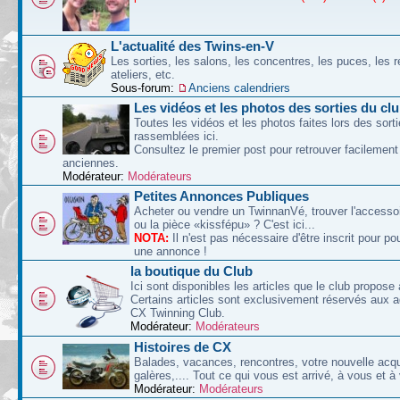
L'actualité des Twins-en-V
Les sorties, les salons, les concentres, les puces, les r
ateliers, etc.
Sous-forum:
Anciens calendriers
Les vidéos et les photos des sorties du cl
Toutes les vidéos et les photos faites lors des sort
rassemblées ici.
Consultez le premier post pour retrouver facilement
anciennes.
Modérateur:
Modérateurs
Petites Annonces Publiques
Acheter ou vendre un TwinnanVé, trouver l'accessoi
ou la pièce «kissfépu» ? C'est ici...
NOTA:
Il n'est pas nécessaire d'être inscrit pour po
une annonce !
la boutique du Club
Ici sont disponibles les articles que le club propose 
Certains articles sont exclusivement réservés aux 
CX Twinning Club.
Modérateur:
Modérateurs
Histoires de CX
Balades, vacances, rencontres, votre nouvelle acqu
galères,.... Tout ce qui vous est arrivé, à vous et à
Modérateur:
Modérateurs