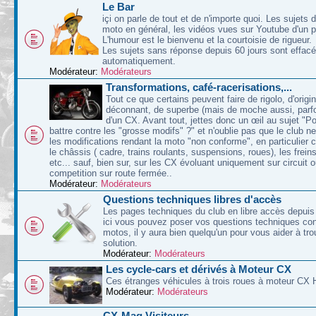
Le Bar
içi on parle de tout et de n'importe quoi. Les sujets d
moto en général, les vidéos vues sur Youtube d'un p
L'humour est le bienvenu et la courtoisie de rigueur.
Les sujets sans réponse depuis 60 jours sont effac
automatiquement.
Modérateur:
Modérateurs
Transformations, café-racerisations,...
Tout ce que certains peuvent faire de rigolo, d'origin
déconnant, de superbe (mais de moche aussi, parfoi
d'un CX. Avant tout, jettes donc un œil au sujet "P
battre contre les "grosse modifs" ?" et n'oublie pas que le club n
les modifications rendant la moto "non conforme", en particulier 
le châssis ( cadre, trains roulants, suspensions, roues), les freins
etc... sauf, bien sur, sur les CX évoluant uniquement sur circuit 
competition sur route fermée..
Modérateur:
Modérateurs
Questions techniques libres d'accès
Les pages techniques du club en libre accès depuis 
ici vous pouvez poser vos questions techniques co
motos, il y aura bien quelqu'un pour vous aider à tr
solution.
Modérateur:
Modérateurs
Les cycle-cars et dérivés à Moteur CX
Ces étranges véhicules à trois roues à moteur CX 
Modérateur:
Modérateurs
CX-Mag Visiteurs