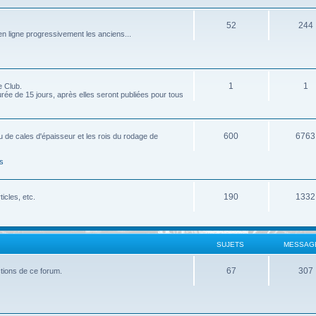
52
244
 ligne progressivement les anciens...
1
1
e Club.
ée de 15 jours, après elles seront publiées pour tous
600
6763
u de cales d'épaisseur et les rois du rodage de
s
190
1332
icles, etc.
SUJETS
MESSAG
67
307
nctions de ce forum.