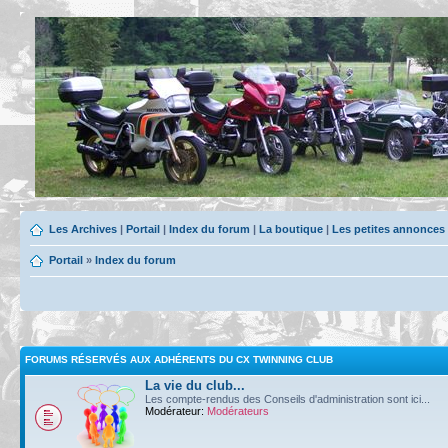
Les Archives
|
Portail
|
Index du forum
|
La boutique
|
Les petites annonces
Portail
»
Index du forum
FORUMS RÉSERVÉS AUX ADHÉRENTS DU CX TWINNING CLUB
La vie du club...
Les compte-rendus des Conseils d'administration sont ici...
Modérateur:
Modérateurs