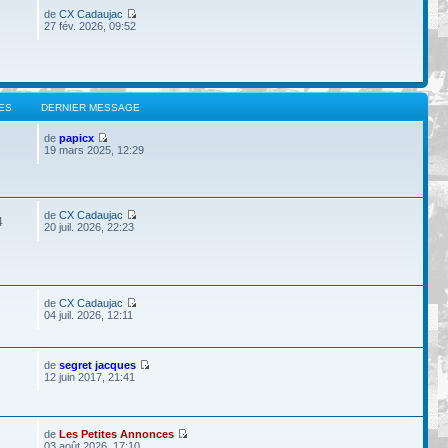
de
CX Cadaujac
27 fév. 2026, 09:52
ES
DERNIER MESSAGE
de
papicx
19 mars 2025, 12:29
de
CX Cadaujac
4
20 juil. 2026, 22:23
de
CX Cadaujac
04 juil. 2026, 12:11
de
segret jacques
12 juin 2017, 21:41
de
Les Petites Annonces
03 août 2026, 17:10