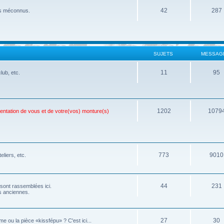
42
287
ois méconnus.
SUJETS
MESSAG
11
95
lub, etc.
1202
1079
sentation de vous et de votre(vos) monture(s)
773
9010
eliers, etc.
44
231
 sont rassemblées ici.
os anciennes.
27
30
e ou la pièce «kissfépu» ? C'est ici...