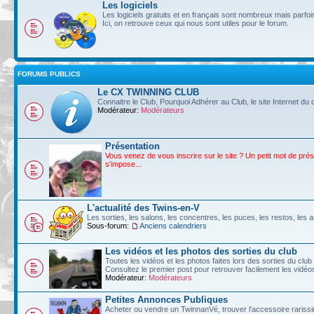
Les logiciels
Les logiciels gratuits et en français sont nombreux mais parf
Ici, on retrouve ceux qui nous sont utiles pour le forum.
FORUMS PUBLICS
Le CX TWINNING CLUB
Connaitre le Club, Pourquoi Adhérer au Club, le site Internet du c
Modérateur:
Modérateurs
Présentation
Vous venez de vous inscrire sur le site ? Un petit mot de pré
s'impose...
L'actualité des Twins-en-V
Les sorties, les salons, les concentres, les puces, les restos, les at
Sous-forum:
Anciens calendriers
Les vidéos et les photos des sorties du club
Toutes les vidéos et les photos faites lors des sorties du club
Consultez le premier post pour retrouver facilement les vidé
Modérateur:
Modérateurs
Petites Annonces Publiques
Acheter ou vendre un TwinnanVé, trouver l'accessoire rarissim