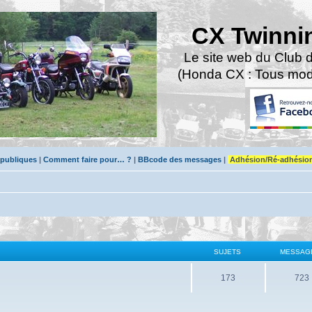
CX Twinni
Le site web du Club 
(Honda CX : Tous modè
 publiques
|
Comment faire pour… ?
|
BBcode des messages
|
Adhésion/Ré-adhésio
SUJETS
MESSAG
173
723