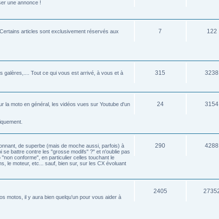
sser une annonce !
7
122
e. Certains articles sont exclusivement réservés aux
315
3238
 galères,.... Tout ce qui vous est arrivé, à vous et à
24
3154
é sur la moto en général, les vidéos vues sur Youtube d'un
tiquement.
290
4288
éconnant, de superbe (mais de moche aussi, parfois) à
oi se battre contre les "grosse modifs" ?" et n'oublie pas
 "non conforme", en particulier celles touchant le
s, le moteur, etc... sauf, bien sur, sur les CX évoluant
2405
2735
s motos, il y aura bien quelqu'un pour vous aider à