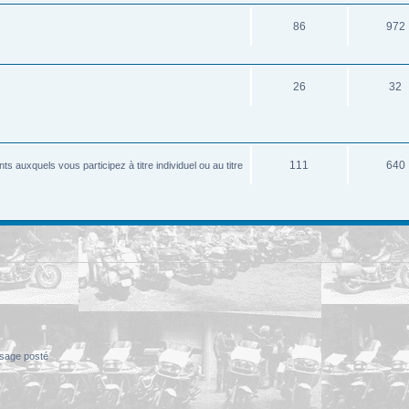
86
972
26
32
111
640
 auxquels vous participez à titre individuel ou au titre
sage posté