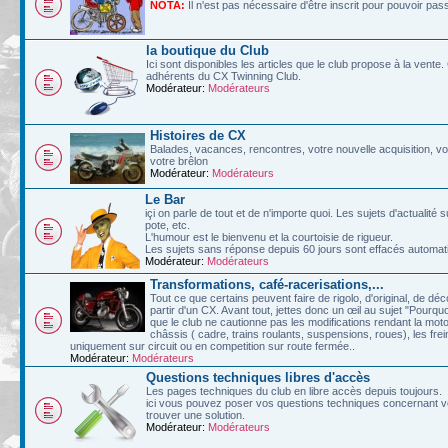
NOTA:
Il n'est pas nécessaire d'être inscrit pour pouvoir pa
la boutique du Club
Ici sont disponibles les articles que le club propose à la vent
adhérents du CX Twinning Club.
Modérateur:
Modérateurs
Histoires de CX
Balades, vacances, rencontres, votre nouvelle acquisition, vos
votre brêlon
Modérateur:
Modérateurs
Le Bar
içi on parle de tout et de n'importe quoi. Les sujets d'actualit
pote, etc.
L'humour est le bienvenu et la courtoisie de rigueur.
Les sujets sans réponse depuis 60 jours sont effacés automa
Modérateur:
Modérateurs
Transformations, café-racerisations,...
Tout ce que certains peuvent faire de rigolo, d'original, de d
partir d'un CX. Avant tout, jettes donc un œil au sujet "Pourqu
que le club ne cautionne pas les modifications rendant la moto
châssis ( cadre, trains roulants, suspensions, roues), les frein
uniquement sur circuit ou en competition sur route fermée..
Modérateur:
Modérateurs
Questions techniques libres d'accès
Les pages techniques du club en libre accès depuis toujours.
ici vous pouvez poser vos questions techniques concernant vo
trouver une solution.
Modérateur:
Modérateurs