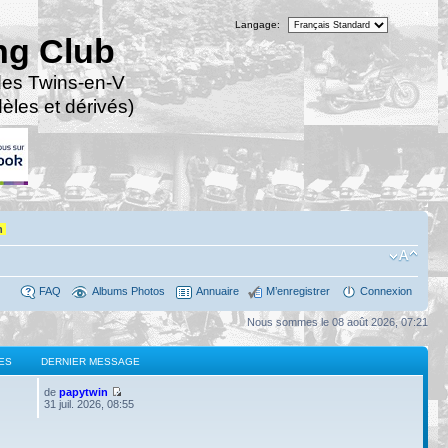
Langage:
ng Club
des Twins-en-V
les et dérivés)
n
FAQ
Albums Photos
Annuaire
M’enregistrer
Connexion
Nous sommes le 08 août 2026, 07:21
ES
DERNIER MESSAGE
de
papytwin
31 juil. 2026, 08:55