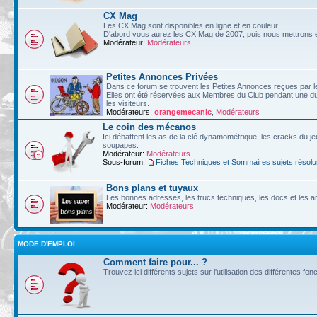
CX Mag
Les CX Mag sont disponibles en ligne et en couleur.
D'abord vous aurez les CX Mag de 2007, puis nous mettrons en
Modérateur:
Modérateurs
Petites Annonces Privées
Dans ce forum se trouvent les Petites Annonces reçues par l
Elles ont été réservées aux Membres du Club pendant une dur
les visiteurs.
Modérateurs:
orangemecanic
,
Modérateurs
Le coin des mécanos
Ici débattent les as de la clé dynamométrique, les cracks du je
soupapes.
Modérateur:
Modérateurs
Sous-forum:
Fiches Techniques et Sommaires sujets résolu
Bons plans et tuyaux
Les bonnes adresses, les trucs techniques, les docs et les art
Modérateur:
Modérateurs
MODE D'EMPLOI
Comment faire pour... ?
Trouvez ici différents sujets sur l'utilisation des différentes fo