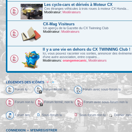
Les cycle-cars et dérivés à Moteur CX
Ces étranges véhicules à trois roues à moteur CX Honda...
Modérateur:
Modérateurs
CX-Mag Visiteurs
Un aperçu de la Gazette du CX Twinning Club
Modérateur:
Modérateurs
Il y a une vie en dehors du CX TWINNING Club !
Ici, vous pouvez raconter vos sorties, annoncer des évènements
d'une autre association, entre copains...
Modérateurs:
orangemecanic
,
Modérateurs
LÉGENDES DES ICÔNES
Forum lu
Forum fermé, lu
Forum avec sous-forum lu
Forum non lu
Forum fermé, non lu
Forum avec sous-forum non lu
Forum lien
Sous-forum lu
Sous-forum non lu
Dernier mes
CONNEXION
•
M’ENREGISTRER