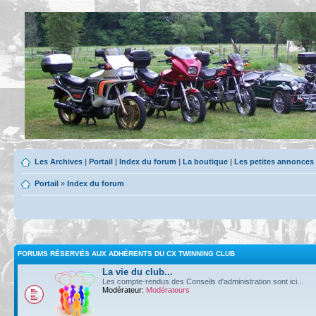
Les Archives
|
Portail
|
Index du forum
|
La boutique
|
Les petites annonces
Portail
»
Index du forum
FORUMS RÉSERVÉS AUX ADHÉRENTS DU CX TWINNING CLUB
La vie du club...
Les compte-rendus des Conseils d'administration sont ici...
Modérateur:
Modérateurs