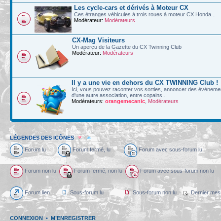
Les cycle-cars et dérivés à Moteur CX
Ces étranges véhicules à trois roues à moteur CX Honda...
Modérateur:
Modérateurs
CX-Mag Visiteurs
Un aperçu de la Gazette du CX Twinning Club
Modérateur:
Modérateurs
Il y a une vie en dehors du CX TWINNING Club !
Ici, vous pouvez raconter vos sorties, annoncer des évènements
d'une autre association, entre copains...
Modérateurs:
orangemecanic
,
Modérateurs
LÉGENDES DES ICÔNES
Forum lu
Forum fermé, lu
Forum avec sous-forum lu
Forum non lu
Forum fermé, non lu
Forum avec sous-forum non lu
Forum lien
Sous-forum lu
Sous-forum non lu
Dernier mes
CONNEXION
•
M’ENREGISTRER