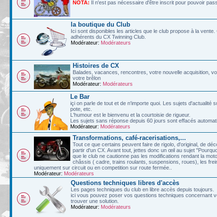
NOTA:
Il n'est pas nécessaire d'être inscrit pour pouvoir pa
la boutique du Club
Ici sont disponibles les articles que le club propose à la vent
adhérents du CX Twinning Club.
Modérateur:
Modérateurs
Histoires de CX
Balades, vacances, rencontres, votre nouvelle acquisition, vos
votre brêlon
Modérateur:
Modérateurs
Le Bar
içi on parle de tout et de n'importe quoi. Les sujets d'actualit
pote, etc.
L'humour est le bienvenu et la courtoisie de rigueur.
Les sujets sans réponse depuis 60 jours sont effacés automa
Modérateur:
Modérateurs
Transformations, café-racerisations,...
Tout ce que certains peuvent faire de rigolo, d'original, de d
partir d'un CX. Avant tout, jettes donc un œil au sujet "Pourqu
que le club ne cautionne pas les modifications rendant la moto
châssis ( cadre, trains roulants, suspensions, roues), les frein
uniquement sur circuit ou en competition sur route fermée..
Modérateur:
Modérateurs
Questions techniques libres d'accès
Les pages techniques du club en libre accès depuis toujours.
ici vous pouvez poser vos questions techniques concernant vo
trouver une solution.
Modérateur:
Modérateurs