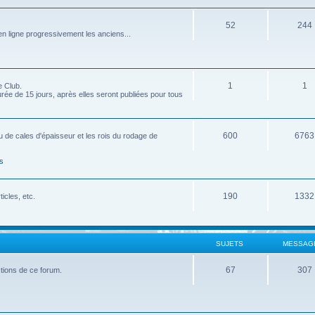
52
244
 ligne progressivement les anciens...
1
1
e Club.
ée de 15 jours, après elles seront publiées pour tous
600
6763
u de cales d'épaisseur et les rois du rodage de
s
190
1332
icles, etc.
SUJETS
MESSAG
67
307
nctions de ce forum.