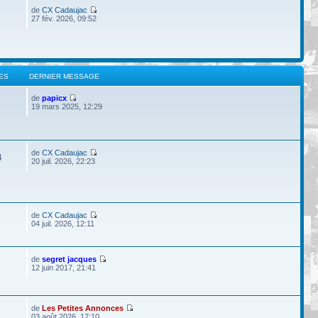
de
CX Cadaujac
27 fév. 2026, 09:52
ES
DERNIER MESSAGE
de
papicx
19 mars 2025, 12:29
de
CX Cadaujac
4
20 juil. 2026, 22:23
de
CX Cadaujac
04 juil. 2026, 12:11
de
segret jacques
12 juin 2017, 21:41
de
Les Petites Annonces
03 août 2026, 17:10