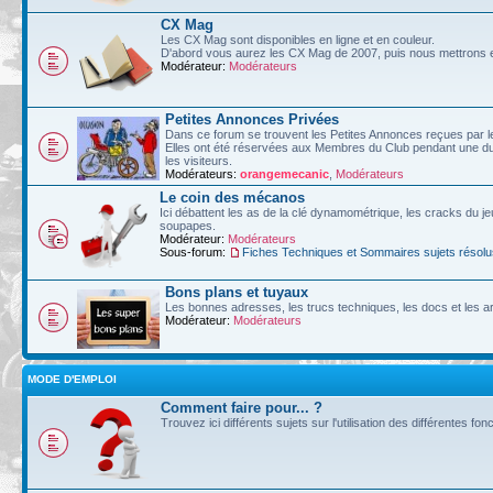
CX Mag
Les CX Mag sont disponibles en ligne et en couleur.
D'abord vous aurez les CX Mag de 2007, puis nous mettrons en
Modérateur:
Modérateurs
Petites Annonces Privées
Dans ce forum se trouvent les Petites Annonces reçues par l
Elles ont été réservées aux Membres du Club pendant une dur
les visiteurs.
Modérateurs:
orangemecanic
,
Modérateurs
Le coin des mécanos
Ici débattent les as de la clé dynamométrique, les cracks du je
soupapes.
Modérateur:
Modérateurs
Sous-forum:
Fiches Techniques et Sommaires sujets résolu
Bons plans et tuyaux
Les bonnes adresses, les trucs techniques, les docs et les art
Modérateur:
Modérateurs
MODE D'EMPLOI
Comment faire pour... ?
Trouvez ici différents sujets sur l'utilisation des différentes fo