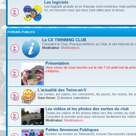
Les logiciels
Les logiciels gratuits et en français sont nombreux mais parf
Ici, on retrouve ceux qui nous sont utiles pour le forum.
FORUMS PUBLICS
Le CX TWINNING CLUB
Connaitre le Club, Pourquoi Adhérer au Club, le site Internet du c
Modérateur:
Modérateurs
Présentation
Vous venez de vous inscrire sur le site ? Un petit mot de pré
s'impose...
L'actualité des Twins-en-V
Les sorties, les salons, les concentres, les puces, les restos, les at
Sous-forum:
Anciens calendriers
Les vidéos et les photos des sorties du club
Toutes les vidéos et les photos faites lors des sorties du club
Consultez le premier post pour retrouver facilement les vidé
Modérateur:
Modérateurs
Petites Annonces Publiques
Acheter ou vendre un TwinnanVé, trouver l'accessoire rarissim