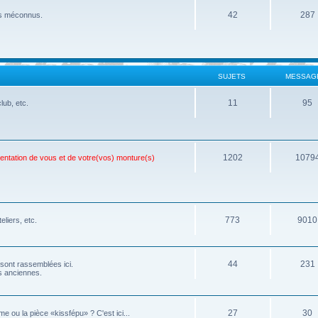
42
287
ois méconnus.
SUJETS
MESSAG
11
95
lub, etc.
1202
1079
sentation de vous et de votre(vos) monture(s)
773
9010
eliers, etc.
44
231
 sont rassemblées ici.
os anciennes.
27
30
e ou la pièce «kissfépu» ? C'est ici...