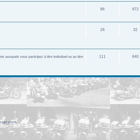
86
972
26
32
111
640
 auxquels vous participez à titre individuel ou au titre
sage posté