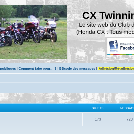
CX Twinni
Le site web du Club 
(Honda CX : Tous modè
 publiques
|
Comment faire pour… ?
|
BBcode des messages
|
Adhésion/Ré-adhésio
SUJETS
MESSAG
173
723