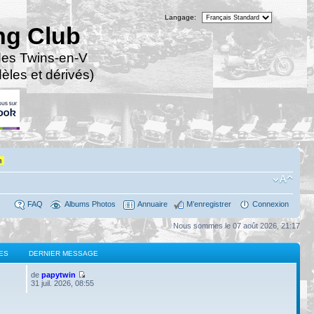
Langage:
ng Club
des Twins-en-V
les et dérivés)
n
FAQ
Albums Photos
Annuaire
M’enregistrer
Connexion
Nous sommes le 07 août 2026, 21:17
ES
DERNIER MESSAGE
de
papytwin
31 juil. 2026, 08:55