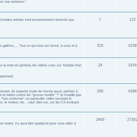
sser une annonce !
7
122
e. Certains articles sont exclusivement réservés aux
315
3238
 galères,.... Tout ce qui vous est arrivé, à vous et à
24
3154
é sur la moto en général, les vidéos vues sur Youtube d'un
tiquement.
290
4288
éconnant, de superbe (mais de moche aussi, parfois) à
oi se battre contre les "grosse modifs" ?" et n'oublie pas
 "non conforme", en particulier celles touchant le
s, le moteur, etc... sauf, bien sur, sur les CX évoluant
2405
2735
s motos, il y aura bien quelqu'un pour vous aider à