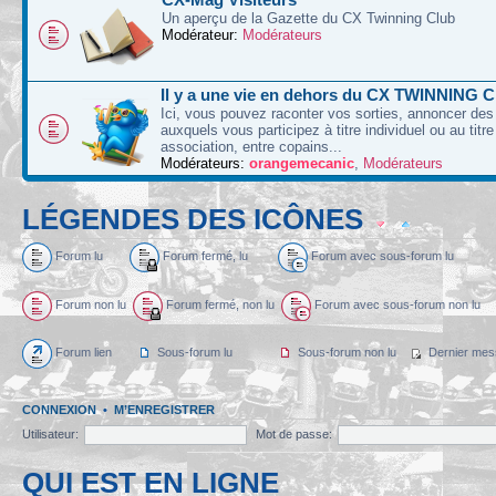
Un aperçu de la Gazette du CX Twinning Club
Modérateur:
Modérateurs
Il y a une vie en dehors du CX TWINNING C
Ici, vous pouvez raconter vos sorties, annoncer d
auxquels vous participez à titre individuel ou au titre
association, entre copains...
Modérateurs:
orangemecanic
,
Modérateurs
LÉGENDES DES ICÔNES
Forum lu
Forum fermé, lu
Forum avec sous-forum lu
Forum non lu
Forum fermé, non lu
Forum avec sous-forum non lu
Forum lien
Sous-forum lu
Sous-forum non lu
Dernier mes
CONNEXION
•
M’ENREGISTRER
Utilisateur:
Mot de passe:
QUI EST EN LIGNE