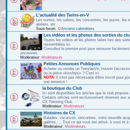
L'actualité des Twins-en-V
Les sorties, les salons, les concentres, les puces, les r
ateliers, etc.
Sous-forum:
Anciens calendriers
Les vidéos et les photos des sorties du cl
Toutes les vidéos et les photos faites lors des sort
rassemblées ici.
Consultez le premier post pour retrouver facilement
anciennes.
Modérateur:
Modérateurs
Petites Annonces Publiques
Acheter ou vendre un TwinnanVé, trouver l'accessoi
ou la pièce «kissfépu» ? C'est ici...
NOTA:
Il n'est pas nécessaire d'être inscrit pour po
une annonce !
la boutique du Club
Ici sont disponibles les articles que le club propose 
Certains articles sont exclusivement réservés aux 
CX Twinning Club.
Modérateur:
Modérateurs
Histoires de CX
Balades, vacances, rencontres, votre nouvelle acqu
galères,.... Tout ce qui vous est arrivé, à vous et à
Modérateur:
Modérateurs