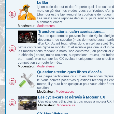
Le Bar
içi on parle de tout et de n'importe quoi. Les sujets d
moto en général, les vidéos vues sur Youtube d'un p
L'humour est le bienvenu et la courtoisie de rigueur.
Les sujets sans réponse depuis 60 jours sont effac
automatiquement.
Modérateur:
Modérateurs
Transformations, café-racerisations,...
Tout ce que certains peuvent faire de rigolo, d'origin
déconnant, de superbe (mais de moche aussi, parfoi
d'un CX. Avant tout, jettes donc un œil au sujet "P
battre contre les "grosse modifs" ?" et n'oublie pas que le club n
les modifications rendant la moto "non conforme", en particulier 
le châssis ( cadre, trains roulants, suspensions, roues), les freins
etc... sauf, bien sur, sur les CX évoluant uniquement sur circuit 
competition sur route fermée..
Modérateur:
Modérateurs
Questions techniques libres d'accès
Les pages techniques du club en libre accès depuis 
ici vous pouvez poser vos questions techniques co
motos, il y aura bien quelqu'un pour vous aider à tr
solution.
Modérateur:
Modérateurs
Les cycle-cars et dérivés à Moteur CX
Ces étranges véhicules à trois roues à moteur CX 
Modérateur:
Modérateurs
CX-Mag Visiteurs