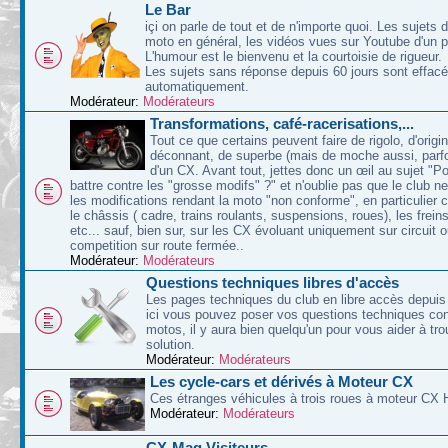
Le Bar
içi on parle de tout et de n'importe quoi. Les sujets d
moto en général, les vidéos vues sur Youtube d'un p
L'humour est le bienvenu et la courtoisie de rigueur.
Les sujets sans réponse depuis 60 jours sont effac
automatiquement.
Modérateur:
Modérateurs
Transformations, café-racerisations,...
Tout ce que certains peuvent faire de rigolo, d'origin
déconnant, de superbe (mais de moche aussi, parfoi
d'un CX. Avant tout, jettes donc un œil au sujet "P
battre contre les "grosse modifs" ?" et n'oublie pas que le club n
les modifications rendant la moto "non conforme", en particulier 
le châssis ( cadre, trains roulants, suspensions, roues), les freins
etc... sauf, bien sur, sur les CX évoluant uniquement sur circuit 
competition sur route fermée..
Modérateur:
Modérateurs
Questions techniques libres d'accès
Les pages techniques du club en libre accès depuis 
ici vous pouvez poser vos questions techniques co
motos, il y aura bien quelqu'un pour vous aider à tr
solution.
Modérateur:
Modérateurs
Les cycle-cars et dérivés à Moteur CX
Ces étranges véhicules à trois roues à moteur CX 
Modérateur:
Modérateurs
CX-Mag Visiteurs