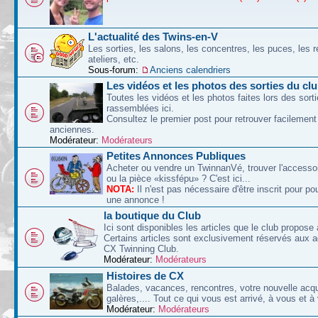
L'actualité des Twins-en-V
Les sorties, les salons, les concentres, les puces, les r
ateliers, etc.
Sous-forum:
Anciens calendriers
Les vidéos et les photos des sorties du cl
Toutes les vidéos et les photos faites lors des sort
rassemblées ici.
Consultez le premier post pour retrouver facilement
anciennes.
Modérateur:
Modérateurs
Petites Annonces Publiques
Acheter ou vendre un TwinnanVé, trouver l'accessoi
ou la pièce «kissfépu» ? C'est ici...
NOTA:
Il n'est pas nécessaire d'être inscrit pour po
une annonce !
la boutique du Club
Ici sont disponibles les articles que le club propose 
Certains articles sont exclusivement réservés aux 
CX Twinning Club.
Modérateur:
Modérateurs
Histoires de CX
Balades, vacances, rencontres, votre nouvelle acqu
galères,.... Tout ce qui vous est arrivé, à vous et à
Modérateur:
Modérateurs