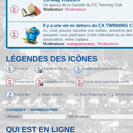
Un aperçu de la Gazette du CX Twinning Club
Modérateur:
Modérateurs
Il y a une vie en dehors du CX TWINNING C
Ici, vous pouvez raconter vos sorties, annoncer d
auxquels vous participez à titre individuel ou au titre
association, entre copains...
Modérateurs:
orangemecanic
,
Modérateurs
LÉGENDES DES ICÔNES
Forum lu
Forum fermé, lu
Forum avec sous-forum lu
Forum non lu
Forum fermé, non lu
Forum avec sous-forum non lu
Forum lien
Sous-forum lu
Sous-forum non lu
Dernier mes
CONNEXION
•
M’ENREGISTRER
Utilisateur:
Mot de passe:
QUI EST EN LIGNE