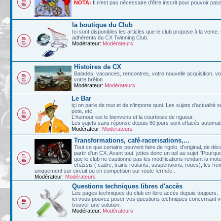
NOTA:
Il n'est pas nécessaire d'être inscrit pour pouvoir pa
la boutique du Club
Ici sont disponibles les articles que le club propose à la vent
adhérents du CX Twinning Club.
Modérateur:
Modérateurs
Histoires de CX
Balades, vacances, rencontres, votre nouvelle acquisition, vos
votre brêlon
Modérateur:
Modérateurs
Le Bar
içi on parle de tout et de n'importe quoi. Les sujets d'actualit
pote, etc.
L'humour est le bienvenu et la courtoisie de rigueur.
Les sujets sans réponse depuis 60 jours sont effacés automa
Modérateur:
Modérateurs
Transformations, café-racerisations,...
Tout ce que certains peuvent faire de rigolo, d'original, de d
partir d'un CX. Avant tout, jettes donc un œil au sujet "Pourqu
que le club ne cautionne pas les modifications rendant la moto
châssis ( cadre, trains roulants, suspensions, roues), les frein
uniquement sur circuit ou en competition sur route fermée..
Modérateur:
Modérateurs
Questions techniques libres d'accès
Les pages techniques du club en libre accès depuis toujours.
ici vous pouvez poser vos questions techniques concernant vo
trouver une solution.
Modérateur:
Modérateurs