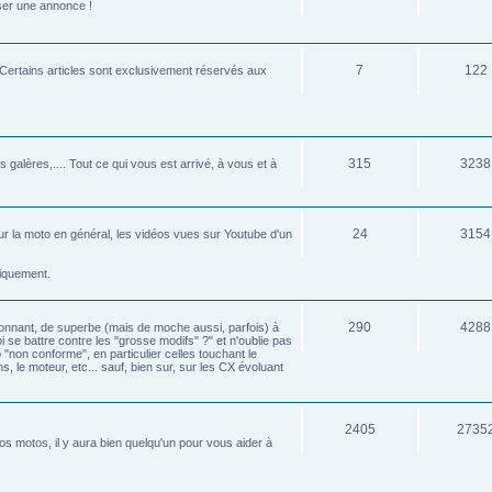
sser une annonce !
7
122
e. Certains articles sont exclusivement réservés aux
315
3238
 galères,.... Tout ce qui vous est arrivé, à vous et à
24
3154
é sur la moto en général, les vidéos vues sur Youtube d'un
tiquement.
290
4288
éconnant, de superbe (mais de moche aussi, parfois) à
oi se battre contre les "grosse modifs" ?" et n'oublie pas
 "non conforme", en particulier celles touchant le
s, le moteur, etc... sauf, bien sur, sur les CX évoluant
2405
2735
s motos, il y aura bien quelqu'un pour vous aider à