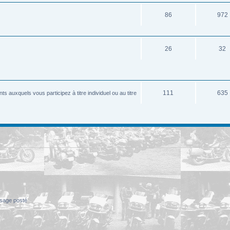
86
972
26
32
111
635
 auxquels vous participez à titre individuel ou au titre
sage posté