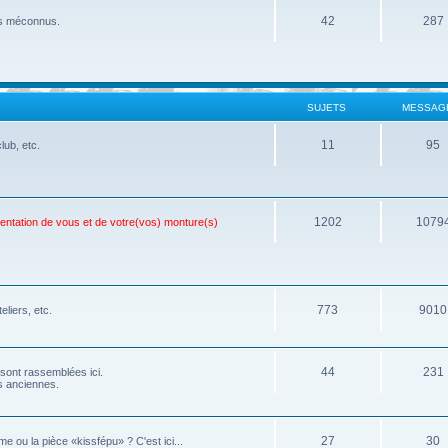
42
287
ois méconnus.
SUJETS
MESSAG
11
95
lub, etc.
1202
1079
sentation de vous et de votre(vos) monture(s)
773
9010
eliers, etc.
44
231
 sont rassemblées ici.
os anciennes.
27
30
e ou la pièce «kissfépu» ? C'est ici...