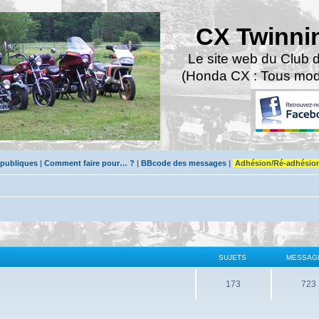
CX Twinni
Le site web du Club 
(Honda CX : Tous modè
 publiques
|
Comment faire pour… ?
|
BBcode des messages
|
Adhésion/Ré-adhésio
SUJETS
MESSAG
173
723