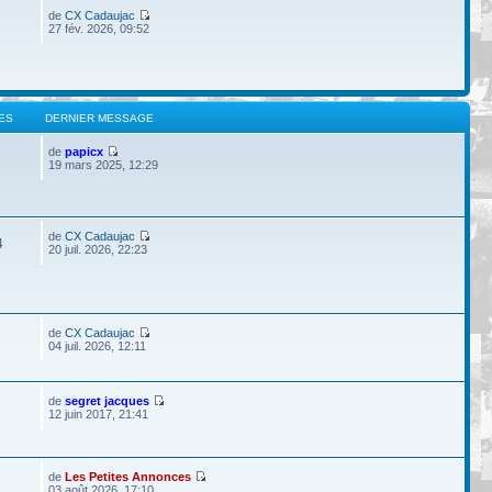
de
CX Cadaujac
27 fév. 2026, 09:52
ES
DERNIER MESSAGE
de
papicx
19 mars 2025, 12:29
de
CX Cadaujac
4
20 juil. 2026, 22:23
de
CX Cadaujac
04 juil. 2026, 12:11
de
segret jacques
12 juin 2017, 21:41
de
Les Petites Annonces
03 août 2026, 17:10