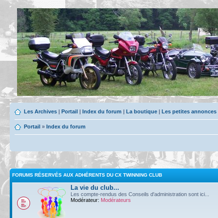
Les Archives
|
Portail
|
Index du forum
|
La boutique
|
Les petites annonces
Portail
»
Index du forum
FORUMS RÉSERVÉS AUX ADHÉRENTS DU CX TWINNING CLUB
La vie du club...
Les compte-rendus des Conseils d'administration sont ici...
Modérateur:
Modérateurs