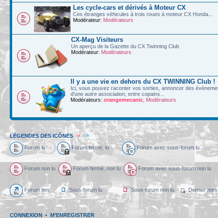
Les cycle-cars et dérivés à Moteur CX
Ces étranges véhicules à trois roues à moteur CX Honda...
Modérateur:
Modérateurs
CX-Mag Visiteurs
Un aperçu de la Gazette du CX Twinning Club
Modérateur:
Modérateurs
Il y a une vie en dehors du CX TWINNING Club !
Ici, vous pouvez raconter vos sorties, annoncer des évènements
d'une autre association, entre copains...
Modérateurs:
orangemecanic
,
Modérateurs
LÉGENDES DES ICÔNES
Forum lu
Forum fermé, lu
Forum avec sous-forum lu
Forum non lu
Forum fermé, non lu
Forum avec sous-forum non lu
Forum lien
Sous-forum lu
Sous-forum non lu
Dernier mes
CONNEXION
•
M’ENREGISTRER