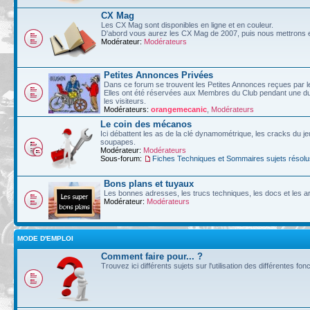
CX Mag
Les CX Mag sont disponibles en ligne et en couleur.
D'abord vous aurez les CX Mag de 2007, puis nous mettrons en
Modérateur:
Modérateurs
Petites Annonces Privées
Dans ce forum se trouvent les Petites Annonces reçues par l
Elles ont été réservées aux Membres du Club pendant une dur
les visiteurs.
Modérateurs:
orangemecanic
,
Modérateurs
Le coin des mécanos
Ici débattent les as de la clé dynamométrique, les cracks du je
soupapes.
Modérateur:
Modérateurs
Sous-forum:
Fiches Techniques et Sommaires sujets résolu
Bons plans et tuyaux
Les bonnes adresses, les trucs techniques, les docs et les art
Modérateur:
Modérateurs
MODE D'EMPLOI
Comment faire pour... ?
Trouvez ici différents sujets sur l'utilisation des différentes fo