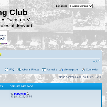
Langage:
ng Club
des Twins-en-V
les et dérivés)
n
FAQ
Albums Photos
Annuaire
M’enregistrer
Connexion
Nous sommes le 06 août 2026, 22:48
ES
DERNIER MESSAGE
de
papytwin
31 juil. 2026, 08:55