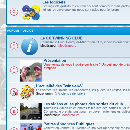
Les logiciels
Les logiciels gratuits et en français sont nombreux mais parf
Ici, on retrouve ceux qui nous sont utiles pour le forum.
FORUMS PUBLICS
Le CX TWINNING CLUB
Connaitre le Club, Pourquoi Adhérer au Club, le site Internet du c
Modérateur:
Modérateurs
Présentation
Vous venez de vous inscrire sur le site ? Un petit mot de pré
s'impose...
L'actualité des Twins-en-V
Les sorties, les salons, les concentres, les puces, les restos, les at
Sous-forum:
Anciens calendriers
Les vidéos et les photos des sorties du club
Toutes les vidéos et les photos faites lors des sorties du club
Consultez le premier post pour retrouver facilement les vidé
Modérateur:
Modérateurs
Petites Annonces Publiques
Acheter ou vendre un TwinnanVé, trouver l'accessoire rarissim