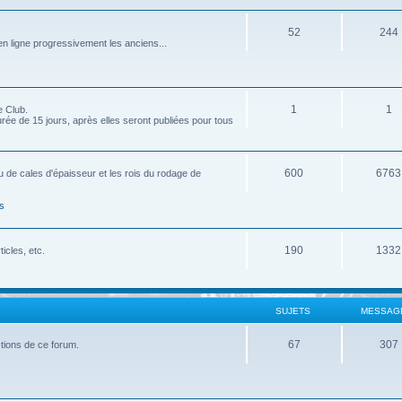
52
244
 ligne progressivement les anciens...
1
1
e Club.
ée de 15 jours, après elles seront publiées pour tous
600
6763
u de cales d'épaisseur et les rois du rodage de
s
190
1332
icles, etc.
SUJETS
MESSAG
67
307
nctions de ce forum.