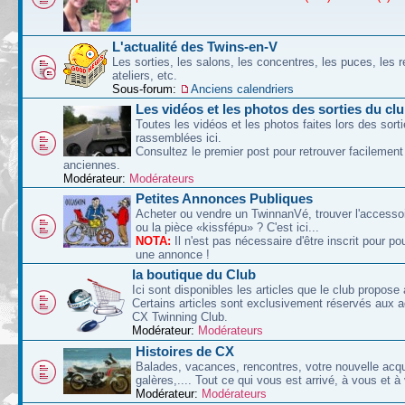
L'actualité des Twins-en-V
Les sorties, les salons, les concentres, les puces, les r
ateliers, etc.
Sous-forum:
Anciens calendriers
Les vidéos et les photos des sorties du cl
Toutes les vidéos et les photos faites lors des sort
rassemblées ici.
Consultez le premier post pour retrouver facilement
anciennes.
Modérateur:
Modérateurs
Petites Annonces Publiques
Acheter ou vendre un TwinnanVé, trouver l'accessoi
ou la pièce «kissfépu» ? C'est ici...
NOTA:
Il n'est pas nécessaire d'être inscrit pour po
une annonce !
la boutique du Club
Ici sont disponibles les articles que le club propose 
Certains articles sont exclusivement réservés aux 
CX Twinning Club.
Modérateur:
Modérateurs
Histoires de CX
Balades, vacances, rencontres, votre nouvelle acqu
galères,.... Tout ce qui vous est arrivé, à vous et à
Modérateur:
Modérateurs