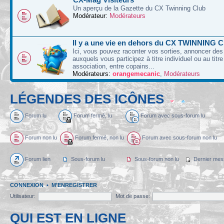
Un aperçu de la Gazette du CX Twinning Club
Modérateur:
Modérateurs
Il y a une vie en dehors du CX TWINNING C
Ici, vous pouvez raconter vos sorties, annoncer d
auxquels vous participez à titre individuel ou au titre
association, entre copains...
Modérateurs:
orangemecanic
,
Modérateurs
LÉGENDES DES ICÔNES
Forum lu
Forum fermé, lu
Forum avec sous-forum lu
Forum non lu
Forum fermé, non lu
Forum avec sous-forum non lu
Forum lien
Sous-forum lu
Sous-forum non lu
Dernier mes
CONNEXION
•
M’ENREGISTRER
Utilisateur:
Mot de passe:
QUI EST EN LIGNE