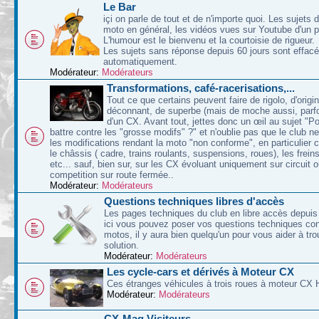
Le Bar
içi on parle de tout et de n'importe quoi. Les sujets d
moto en général, les vidéos vues sur Youtube d'un p
L'humour est le bienvenu et la courtoisie de rigueur.
Les sujets sans réponse depuis 60 jours sont effac
automatiquement.
Modérateur:
Modérateurs
Transformations, café-racerisations,...
Tout ce que certains peuvent faire de rigolo, d'origin
déconnant, de superbe (mais de moche aussi, parfoi
d'un CX. Avant tout, jettes donc un œil au sujet "P
battre contre les "grosse modifs" ?" et n'oublie pas que le club n
les modifications rendant la moto "non conforme", en particulier 
le châssis ( cadre, trains roulants, suspensions, roues), les freins
etc... sauf, bien sur, sur les CX évoluant uniquement sur circuit 
competition sur route fermée..
Modérateur:
Modérateurs
Questions techniques libres d'accès
Les pages techniques du club en libre accès depuis 
ici vous pouvez poser vos questions techniques co
motos, il y aura bien quelqu'un pour vous aider à tr
solution.
Modérateur:
Modérateurs
Les cycle-cars et dérivés à Moteur CX
Ces étranges véhicules à trois roues à moteur CX 
Modérateur:
Modérateurs
CX-Mag Visiteurs