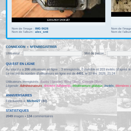
Nom de l’image :
IMG 0626
Nom de l’imag
Nom de l’album :
alex_snti
Nom de l’albu
CONNEXION
•
M’ENREGISTRER
Utilisateur :
Mot de passe :
QUI EST EN LIGNE
Au total il y a
206
utilisateurs en ligne :: 3 enregistrés, 0 invisible et 203 invités (d’après
Le record du nombre d’utilisateurs en ligne est de
4401
, le 10 fév. 2026, 21:24
Utilisateurs enregistrés:
Baidu [Spider]
,
Bing [Bot]
,
Google [Bot]
Légende:
Administrateurs
,
Anciens Adhérents
,
Modérateurs globaux
,
Invités
,
Membres 
ANNIVERSAIRES
Félicitations à:
Michel27
(80)
STATISTIQUES
2049
images •
134
commentaires