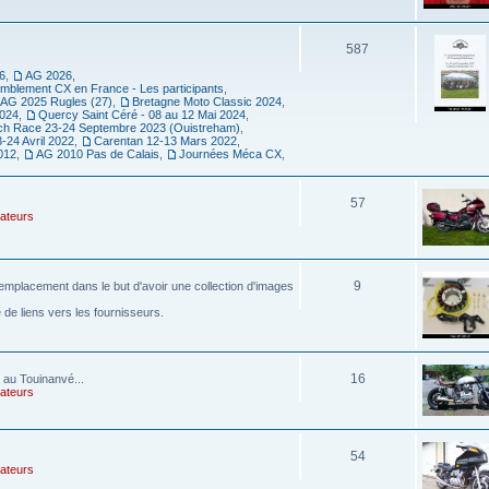
587
6
,
AG 2026
,
mblement CX en France - Les participants
,
AG 2025 Rugles (27)
,
Bretagne Moto Classic 2024
,
2024
,
Quercy Saint Céré - 08 au 12 Mai 2024
,
h Race 23-24 Septembre 2023 (Ouistreham)
,
24 Avril 2022
,
Carentan 12-13 Mars 2022
,
012
,
AG 2010 Pas de Calais
,
Journées Méca CX
,
57
rateurs
9
emplacement dans le but d'avoir une collection d'images
de liens vers les fournisseurs.
16
 au Touinanvé...
rateurs
54
rateurs