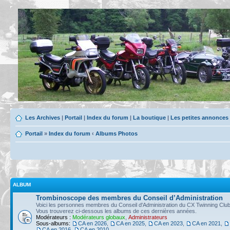
Les Archives
|
Portail
|
Index du forum
|
La boutique
|
Les petites annonces
Portail
»
Index du forum
‹
Albums Photos
ALBUM
Trombinoscope des membres du Conseil d’Administration
Voici les personnes membres du Conseil d'Administration du CX Twinning Club
Vous trouverez ci-dessous les albums de ces dernières années.
Modérateurs :
Modérateurs globaux
,
Administrateurs
Sous-albums:
CA en 2026
,
CA en 2025
,
CA en 2023
,
CA en 2021
,
CA en 2016
,
CA en 2010