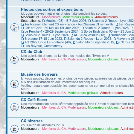
Photos des sorties et expositions
ici, vous pouvez mettre les photos faite pendant les sorties.
Modérateurs :
Modérateurs
,
Modérateurs globaux
,
Administrateurs
Sous-albums:
Moulins (03) - 5-7 Juin 2026
,
Salon du 2 Roues - Lyon 202
1er Rassemblement CX en France - Au Château d'Hermeville
,
1er Rasse
Loir et Cher - 30 Mai au 1er Juin 2025
,
Salon du 2 Roues - Lyon 2025
,
Le Perche 4 - 28-29 Septembre 2024
,
Sortie flash dans l'Orne - 23 Juin 
Salon du 2 Roues - Lyon 2024
,
AG 2024 Vesdun (18)
,
Normandie Beac
Bretagne 17-18 Juin 2023
,
Salon du 2 Roues - Lyon 2023
,
Mayenne 23-
AG 2022 Doué La Fontaine (49)
,
Salon Moto Légende 2015
,
CX tour 2
Les Bayoux, Commentery
CX du Club
Une galerie de photos de famille : les meules des Twins-en-V
Modérateurs :
Membres du CA
,
Modérateurs
,
Modérateurs globaux
,
Administ
Musée des horreurs
Ici vous pouvez déposer les photos de vos pièces avariées ou de pièces de r
aux fins d'illustration de documentations techniques.
Veuillez, autant que possible, les accompagner de commentaires et si possible 
Merci
Modérateurs :
Membres du CA
,
Modérateurs globaux
,
Administrateurs
CX Café Racer
Une transformation particulièrement appréciée des CXmen et qui sied fort bien
Modérateurs :
Membres du CA
,
Modérateurs
,
Modérateurs globaux
,
Administ
CX bizarres
vous avez dit «bizarres ??...»
Modérateurs :
Membres du CA
,
Modérateurs
,
Modérateurs globaux
,
Administ