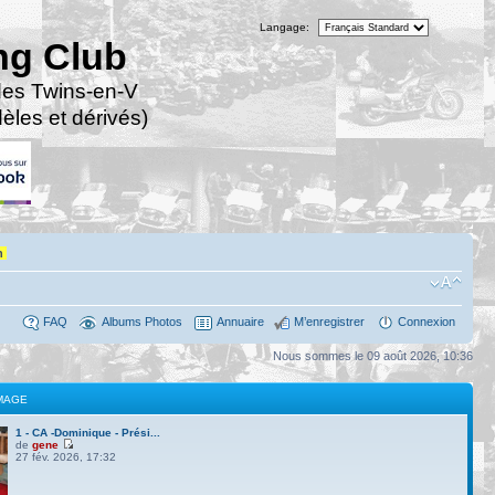
Langage:
ng Club
des Twins-en-V
les et dérivés)
n
FAQ
Albums Photos
Annuaire
M’enregistrer
Connexion
Nous sommes le 09 août 2026, 10:36
MAGE
1 - CA -Dominique - Prési...
de
gene
27 fév. 2026, 17:32