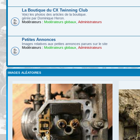
La Boutique du CX Twinning Club
Voici les photos des articles de la boutique.
gérée par Dominique Heron.
Modérateurs :
Modérateurs globaux
,
Administrateurs
Petites Annonces
Images relatives aux petites annonces parues sur le site
Modérateurs :
Modérateurs globaux
,
Administrateurs
IMAGES ALÉATOIRES