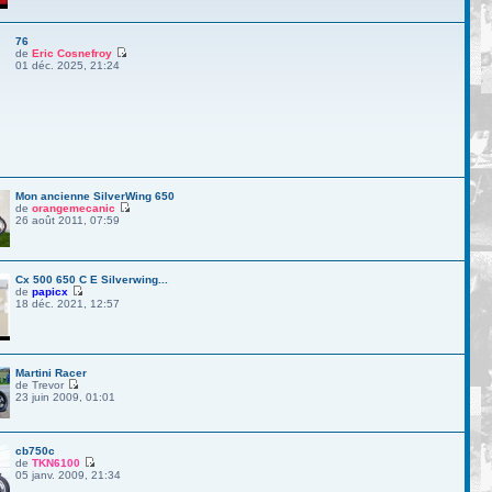
76
de
Eric Cosnefroy
01 déc. 2025, 21:24
Mon ancienne SilverWing 650
de
orangemecanic
26 août 2011, 07:59
Cx 500 650 C E Silverwing...
de
papicx
18 déc. 2021, 12:57
Martini Racer
de Trevor
23 juin 2009, 01:01
cb750c
de
TKN6100
05 janv. 2009, 21:34