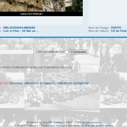
e :
IMG-20250604-WA0088
Nom de l’image :
PHOTO
m :
Loir et Cher - 30 Mai au ...
Nom de l’album :
CX du Club
|
Se souvenir de moi
 le nombre d’utilisateurs actifs ces 5 dernières minutes)
du CA
,
Nouveaux utilisateurs enregistrés
,
Utilisateurs enregistrés
Powered by
phpBB Gallery
© 2007, 2009
nickvergessen
« phpBB Gallery » - Traduction française par
darky
et l’
équipe phpbb-fr.com