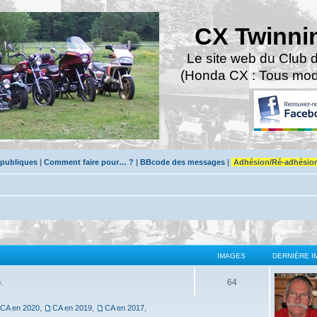
CX Twinni
Le site web du Club 
(Honda CX : Tous modè
 publiques
|
Comment faire pour… ?
|
BBcode des messages
|
Adhésion/Ré-adhésio
IMAGES
DERNIÈRE I
64
.
CA en 2020
,
CA en 2019
,
CA en 2017
,