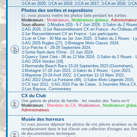
CA en 2020
,
CA en 2019
,
CA en 2017
,
CA en 2016
,
CA
Photos des sorties et expositions
ici, vous pouvez mettre les photos faite pendant les sorties.
Modérateurs :
Modérateurs
,
Modérateurs globaux
,
Administrateur
Sous-albums:
Moulins (03) - 5-7 Juin 2026
,
Salon du 2 Roues
AG 2026
,
1er Rassemblement CX en France - Au Château d'
1er Rassemblement CX en France - Les participants
,
Loir et Cher - 30 Mai au 1er Juin 2025
,
Salon du 2 Roues - L
AG 2025 Rugles (27)
,
Bretagne Moto Classic 2024
,
Le Perche 4 - 28-29 Septembre 2024
,
Sortie flash dans l'Orne - 23 Juin 2024
,
Quercy Saint Céré - 08 au 12 Mai 2024
,
Salon du 2 Roues - 
AG 2024 Vesdun (18)
,
Normandie Beach Race 23-24 Septembre 2023 (Ouistreham)
,
Bretagne 17-18 Juin 2023
,
Salon du 2 Roues - Lyon 2023
,
Mayenne 23-24 Avril 2022
,
Carentan 12-13 Mars 2022
,
AG 2022 Doué La Fontaine (49)
,
Salon Moto Légende 2015
,
CX tour 2012
,
AG 2010 Pas de Calais
,
Journées Méca CX
Les Bayoux, Commentery
CX du Club
Une galerie de photos de famille : les meules des Twins-en-V
Modérateurs :
Membres du CA
,
Modérateurs
,
Modérateurs globa
Administrateurs
Musée des horreurs
Ici vous pouvez déposer les photos de vos pièces avariées ou d
remplacement dans le but d'avoir une collection d'images aux fins 
de documentations techniques.