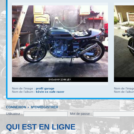
Nom de l’image :
profil garage
Nom de l’imag
Nom de l’album :
kévin cx cafe racer
Nom de l’albu
CONNEXION
•
M’ENREGISTRER
Utilisateur :
Mot de passe :
QUI EST EN LIGNE