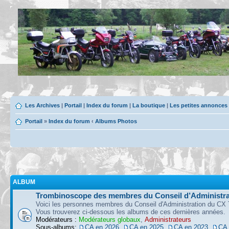
Les Archives
|
Portail
|
Index du forum
|
La boutique
|
Les petites annonces
Portail
»
Index du forum
‹
Albums Photos
ALBUM
Trombinoscope des membres du Conseil d’Administra
Voici les personnes membres du Conseil d'Administration du CX 
Vous trouverez ci-dessous les albums de ces dernières années.
Modérateurs :
Modérateurs globaux
,
Administrateurs
Sous-albums:
CA en 2026
,
CA en 2025
,
CA en 2023
,
CA 