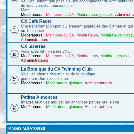
Veuillez, autant que possible, les accompagner de commentaires 
de liens vers les fournisseurs.
Merci
Modérateurs :
Membres du CA
,
Modérateurs globaux
,
Administra
CX Café Racer
Une transformation particulièrement appréciée des CXmen et qui s
au Touinanvé...
Modérateurs :
Membres du CA
,
Modérateurs
,
Modérateurs globa
Administrateurs
CX bizarres
vous avez dit «bizarres ??...»
Modérateurs :
Membres du CA
,
Modérateurs
,
Modérateurs globa
Administrateurs
La Boutique du CX Twinning Club
Voici les photos des articles de la boutique.
gérée par Dominique Heron.
Modérateurs :
Modérateurs globaux
,
Administrateurs
Petites Annonces
Images relatives aux petites annonces parues sur le site
Modérateurs :
Modérateurs globaux
,
Administrateurs
IMAGES ALÉATOIRES