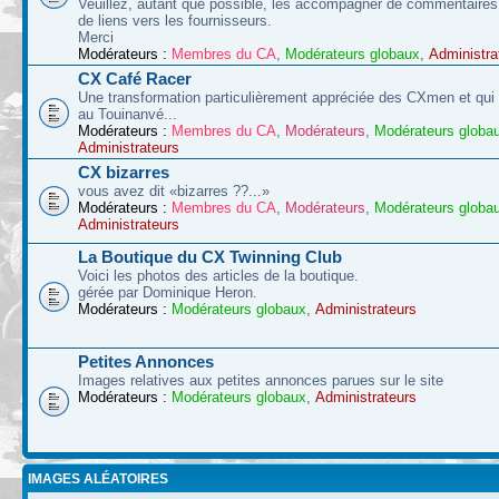
Veuillez, autant que possible, les accompagner de commentaires 
de liens vers les fournisseurs.
Merci
Modérateurs :
Membres du CA
,
Modérateurs globaux
,
Administra
CX Café Racer
Une transformation particulièrement appréciée des CXmen et qui s
au Touinanvé...
Modérateurs :
Membres du CA
,
Modérateurs
,
Modérateurs globa
Administrateurs
CX bizarres
vous avez dit «bizarres ??...»
Modérateurs :
Membres du CA
,
Modérateurs
,
Modérateurs globa
Administrateurs
La Boutique du CX Twinning Club
Voici les photos des articles de la boutique.
gérée par Dominique Heron.
Modérateurs :
Modérateurs globaux
,
Administrateurs
Petites Annonces
Images relatives aux petites annonces parues sur le site
Modérateurs :
Modérateurs globaux
,
Administrateurs
IMAGES ALÉATOIRES