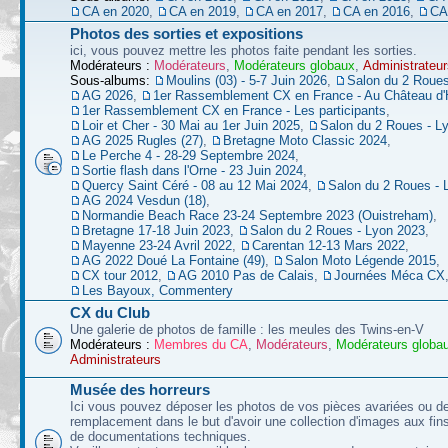
CA en 2020
,
CA en 2019
,
CA en 2017
,
CA en 2016
,
CA
Photos des sorties et expositions
ici, vous pouvez mettre les photos faite pendant les sorties.
Modérateurs :
Modérateurs
,
Modérateurs globaux
,
Administrateur
Sous-albums:
Moulins (03) - 5-7 Juin 2026
,
Salon du 2 Roues
AG 2026
,
1er Rassemblement CX en France - Au Château d'
1er Rassemblement CX en France - Les participants
,
Loir et Cher - 30 Mai au 1er Juin 2025
,
Salon du 2 Roues - L
AG 2025 Rugles (27)
,
Bretagne Moto Classic 2024
,
Le Perche 4 - 28-29 Septembre 2024
,
Sortie flash dans l'Orne - 23 Juin 2024
,
Quercy Saint Céré - 08 au 12 Mai 2024
,
Salon du 2 Roues - 
AG 2024 Vesdun (18)
,
Normandie Beach Race 23-24 Septembre 2023 (Ouistreham)
,
Bretagne 17-18 Juin 2023
,
Salon du 2 Roues - Lyon 2023
,
Mayenne 23-24 Avril 2022
,
Carentan 12-13 Mars 2022
,
AG 2022 Doué La Fontaine (49)
,
Salon Moto Légende 2015
,
CX tour 2012
,
AG 2010 Pas de Calais
,
Journées Méca CX
Les Bayoux, Commentery
CX du Club
Une galerie de photos de famille : les meules des Twins-en-V
Modérateurs :
Membres du CA
,
Modérateurs
,
Modérateurs globa
Administrateurs
Musée des horreurs
Ici vous pouvez déposer les photos de vos pièces avariées ou d
remplacement dans le but d'avoir une collection d'images aux fins 
de documentations techniques.