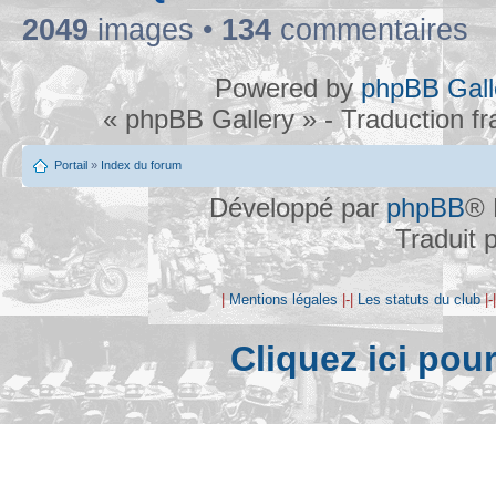
2049
images •
134
commentaires
Powered by
phpBB Gall
« phpBB Gallery » - Traduction f
Portail
»
Index du forum
Développé par
phpBB
® 
Traduit 
|
Mentions légales
|-|
Les statuts du club
|-
Cliquez ici pou