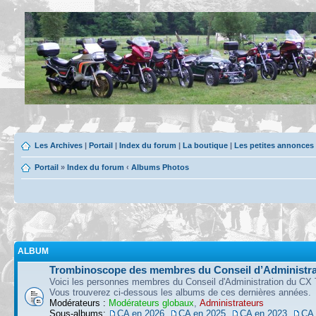
Les Archives
|
Portail
|
Index du forum
|
La boutique
|
Les petites annonces
Portail
»
Index du forum
‹
Albums Photos
ALBUM
Trombinoscope des membres du Conseil d’Administra
Voici les personnes membres du Conseil d'Administration du CX 
Vous trouverez ci-dessous les albums de ces dernières années.
Modérateurs :
Modérateurs globaux
,
Administrateurs
Sous-albums:
CA en 2026
,
CA en 2025
,
CA en 2023
,
CA 