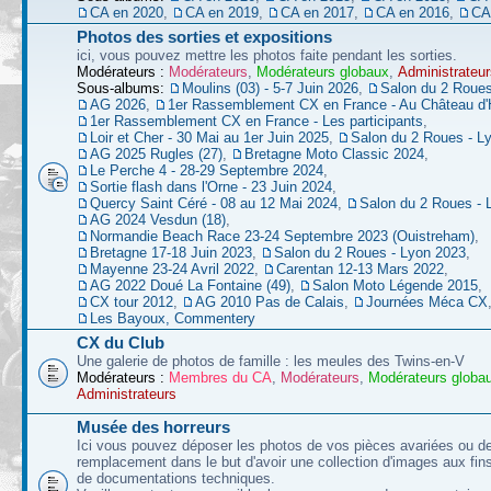
CA en 2020
,
CA en 2019
,
CA en 2017
,
CA en 2016
,
CA
Photos des sorties et expositions
ici, vous pouvez mettre les photos faite pendant les sorties.
Modérateurs :
Modérateurs
,
Modérateurs globaux
,
Administrateur
Sous-albums:
Moulins (03) - 5-7 Juin 2026
,
Salon du 2 Roues
AG 2026
,
1er Rassemblement CX en France - Au Château d'
1er Rassemblement CX en France - Les participants
,
Loir et Cher - 30 Mai au 1er Juin 2025
,
Salon du 2 Roues - L
AG 2025 Rugles (27)
,
Bretagne Moto Classic 2024
,
Le Perche 4 - 28-29 Septembre 2024
,
Sortie flash dans l'Orne - 23 Juin 2024
,
Quercy Saint Céré - 08 au 12 Mai 2024
,
Salon du 2 Roues - 
AG 2024 Vesdun (18)
,
Normandie Beach Race 23-24 Septembre 2023 (Ouistreham)
,
Bretagne 17-18 Juin 2023
,
Salon du 2 Roues - Lyon 2023
,
Mayenne 23-24 Avril 2022
,
Carentan 12-13 Mars 2022
,
AG 2022 Doué La Fontaine (49)
,
Salon Moto Légende 2015
,
CX tour 2012
,
AG 2010 Pas de Calais
,
Journées Méca CX
Les Bayoux, Commentery
CX du Club
Une galerie de photos de famille : les meules des Twins-en-V
Modérateurs :
Membres du CA
,
Modérateurs
,
Modérateurs globa
Administrateurs
Musée des horreurs
Ici vous pouvez déposer les photos de vos pièces avariées ou d
remplacement dans le but d'avoir une collection d'images aux fins 
de documentations techniques.