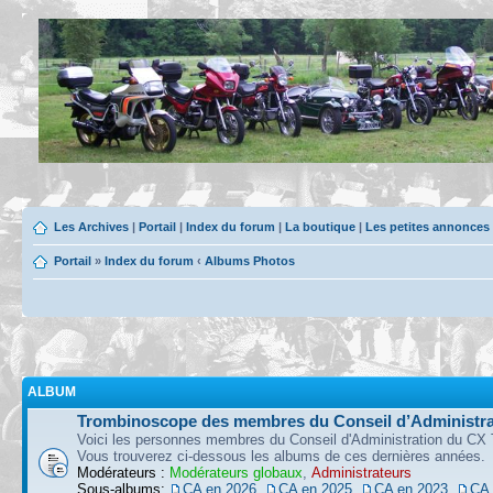
Les Archives
|
Portail
|
Index du forum
|
La boutique
|
Les petites annonces
Portail
»
Index du forum
‹
Albums Photos
ALBUM
Trombinoscope des membres du Conseil d’Administra
Voici les personnes membres du Conseil d'Administration du CX 
Vous trouverez ci-dessous les albums de ces dernières années.
Modérateurs :
Modérateurs globaux
,
Administrateurs
Sous-albums:
CA en 2026
,
CA en 2025
,
CA en 2023
,
CA 