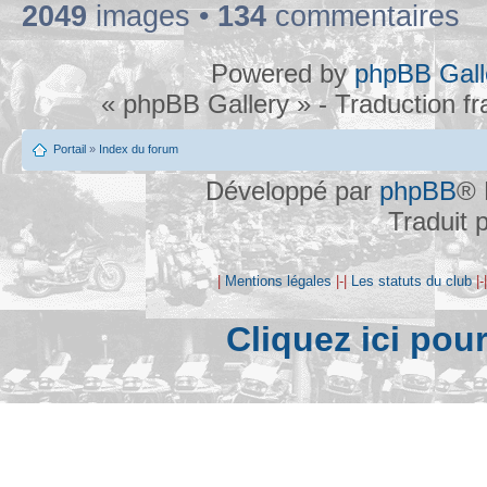
2049
images •
134
commentaires
Powered by
phpBB Gall
« phpBB Gallery » - Traduction f
Portail
»
Index du forum
Développé par
phpBB
® 
Traduit 
|
Mentions légales
|-|
Les statuts du club
|-
Cliquez ici pou