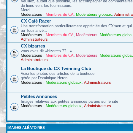
Veuillez, autant que possible, les accompagner de commentaires 
de liens vers les fournisseurs.
Merci
Modérateurs :
Membres du CA
,
Modérateurs globaux
,
Administra
CX Café Racer
Une transformation particulièrement appréciée des CXmen et qui s
au Touinanvé...
Modérateurs :
Membres du CA
,
Modérateurs
,
Modérateurs globa
Administrateurs
CX bizarres
vous avez dit «bizarres ??...»
Modérateurs :
Membres du CA
,
Modérateurs
,
Modérateurs globa
Administrateurs
La Boutique du CX Twinning Club
Voici les photos des articles de la boutique.
gérée par Dominique Heron.
Modérateurs :
Modérateurs globaux
,
Administrateurs
Petites Annonces
Images relatives aux petites annonces parues sur le site
Modérateurs :
Modérateurs globaux
,
Administrateurs
IMAGES ALÉATOIRES