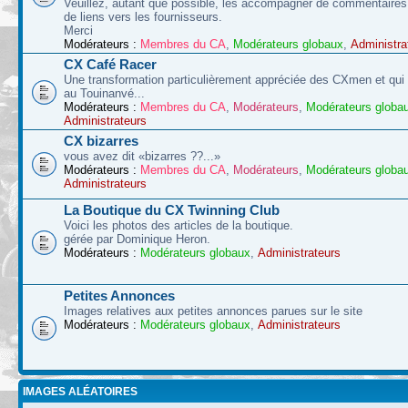
Veuillez, autant que possible, les accompagner de commentaires 
de liens vers les fournisseurs.
Merci
Modérateurs :
Membres du CA
,
Modérateurs globaux
,
Administra
CX Café Racer
Une transformation particulièrement appréciée des CXmen et qui s
au Touinanvé...
Modérateurs :
Membres du CA
,
Modérateurs
,
Modérateurs globa
Administrateurs
CX bizarres
vous avez dit «bizarres ??...»
Modérateurs :
Membres du CA
,
Modérateurs
,
Modérateurs globa
Administrateurs
La Boutique du CX Twinning Club
Voici les photos des articles de la boutique.
gérée par Dominique Heron.
Modérateurs :
Modérateurs globaux
,
Administrateurs
Petites Annonces
Images relatives aux petites annonces parues sur le site
Modérateurs :
Modérateurs globaux
,
Administrateurs
IMAGES ALÉATOIRES