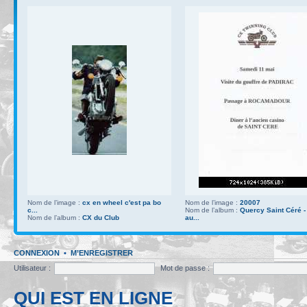
Nom de l’image :
cx en wheel c'est pa bo
Nom de l’image :
20007
c...
Nom de l’album :
Quercy Saint Céré -
Nom de l’album :
CX du Club
au...
CONNEXION
•
M’ENREGISTRER
Utilisateur :
Mot de passe :
QUI EST EN LIGNE