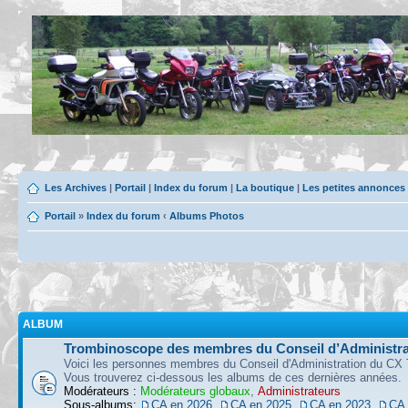
Les Archives
|
Portail
|
Index du forum
|
La boutique
|
Les petites annonces
Portail
»
Index du forum
‹
Albums Photos
ALBUM
Trombinoscope des membres du Conseil d’Administra
Voici les personnes membres du Conseil d'Administration du CX 
Vous trouverez ci-dessous les albums de ces dernières années.
Modérateurs :
Modérateurs globaux
,
Administrateurs
Sous-albums:
CA en 2026
,
CA en 2025
,
CA en 2023
,
CA 