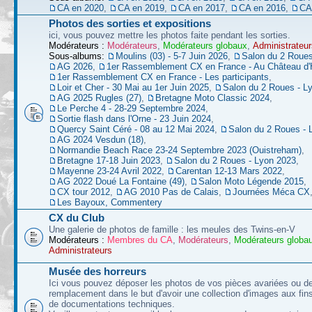
CA en 2020
,
CA en 2019
,
CA en 2017
,
CA en 2016
,
CA
Photos des sorties et expositions
ici, vous pouvez mettre les photos faite pendant les sorties.
Modérateurs :
Modérateurs
,
Modérateurs globaux
,
Administrateur
Sous-albums:
Moulins (03) - 5-7 Juin 2026
,
Salon du 2 Roues
AG 2026
,
1er Rassemblement CX en France - Au Château d'
1er Rassemblement CX en France - Les participants
,
Loir et Cher - 30 Mai au 1er Juin 2025
,
Salon du 2 Roues - L
AG 2025 Rugles (27)
,
Bretagne Moto Classic 2024
,
Le Perche 4 - 28-29 Septembre 2024
,
Sortie flash dans l'Orne - 23 Juin 2024
,
Quercy Saint Céré - 08 au 12 Mai 2024
,
Salon du 2 Roues - 
AG 2024 Vesdun (18)
,
Normandie Beach Race 23-24 Septembre 2023 (Ouistreham)
,
Bretagne 17-18 Juin 2023
,
Salon du 2 Roues - Lyon 2023
,
Mayenne 23-24 Avril 2022
,
Carentan 12-13 Mars 2022
,
AG 2022 Doué La Fontaine (49)
,
Salon Moto Légende 2015
,
CX tour 2012
,
AG 2010 Pas de Calais
,
Journées Méca CX
Les Bayoux, Commentery
CX du Club
Une galerie de photos de famille : les meules des Twins-en-V
Modérateurs :
Membres du CA
,
Modérateurs
,
Modérateurs globa
Administrateurs
Musée des horreurs
Ici vous pouvez déposer les photos de vos pièces avariées ou d
remplacement dans le but d'avoir une collection d'images aux fins 
de documentations techniques.