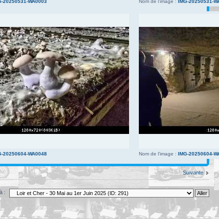
G-20250531-WA0003
Nom de l’image :
IMG-20250531-W
G-20250604-WA0048
Nom de l’image :
IMG-20250604-W
Suivante
à :