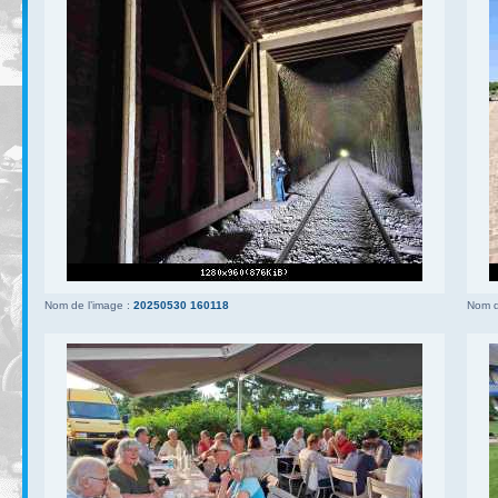
Nom de l’image :
20250530 160118
Nom d