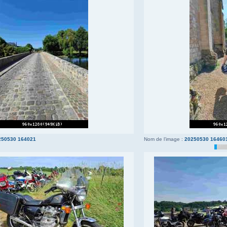
250530 164021
Nom de l’image :
20250530 16460