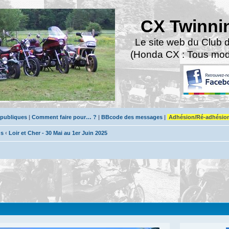
CX Twinni
Le site web du Club 
(Honda CX : Tous modè
 publiques
|
Comment faire pour… ?
|
BBcode des messages
|
Adhésion/Ré-adhésio
ns
‹
Loir et Cher - 30 Mai au 1er Juin 2025