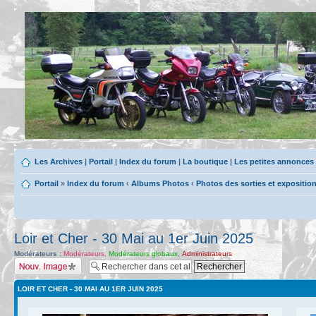
Les Archives
|
Portail
|
Index du forum
|
La boutique
|
Les petites annonces
Portail
»
Index du forum
‹
Albums Photos
‹
Photos des sorties et expositio
Loir et Cher - 30 Mai au 1er Juin 2025
Modérateurs :
Modérateurs
,
Modérateurs globaux
,
Administrateurs
Charger une image
LOIR ET CHER - 30 MAI AU 1ER JUIN 2025