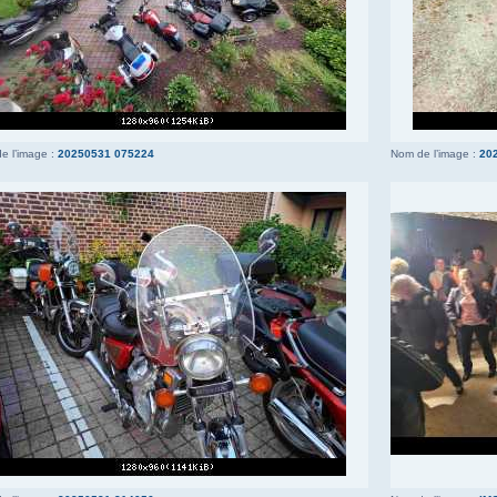
e l’image :
20250531 075224
Nom de l’image :
20