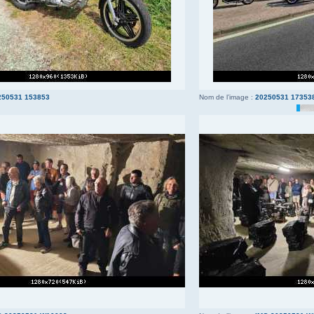
250531 153853
Nom de l’image :
20250531 17353