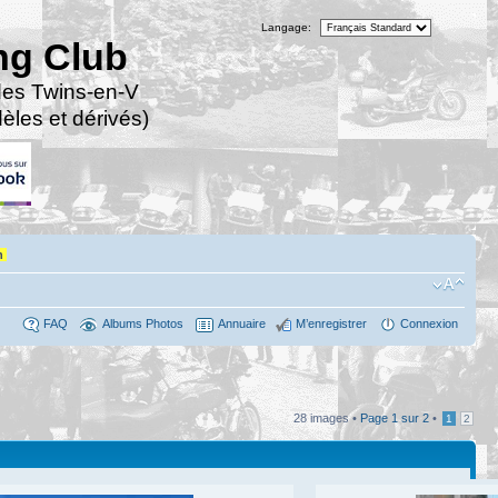
Langage:
ng Club
des Twins-en-V
les et dérivés)
n
FAQ
Albums Photos
Annuaire
M’enregistrer
Connexion
28 images •
Page
1
sur
2
•
1
2