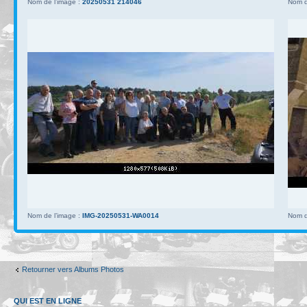
Nom de l’image :
20250531 214046
Nom d
Nom de l’image :
IMG-20250531-WA0014
Nom d
Retourner vers Albums Photos
QUI EST EN LIGNE