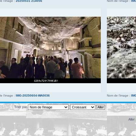
e l’image :
20250531 214056
Nom de l’image :
IM
e l’image :
IMG-20250604-WA0036
Nom de l’image :
IM
Trier par
Aller 