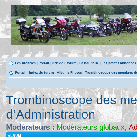
Les Archives
|
Portail
|
Index du forum
|
La boutique
|
Les petites annonces
Portail
»
Index du forum
‹
Albums Photos
‹
Trombinoscope des membres du 
Trombinoscope des me
d’Administration
Modérateurs :
Modérateurs globaux
,
Ad
ALBUM