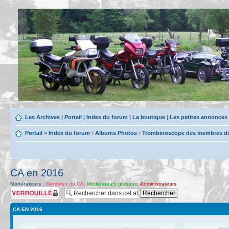
Les Archives
|
Portail
|
Index du forum
|
La boutique
|
Les petites annonces
Portail
»
Index du forum
‹
Albums Photos
‹
Trombinoscope des membres du 
CA en 2016
Modérateurs :
Membres du CA
,
Modérateurs globaux
,
Administrateurs
Verrouillé
CA EN 2016