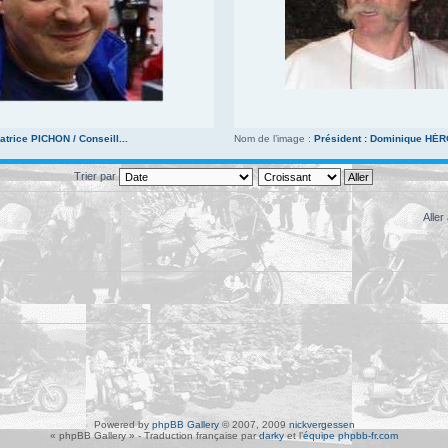
atrice PICHON / Conseill...
Nom de l’image :
Président : Dominique HÉ
Trier par
Aller 
Powered by
phpBB Gallery
© 2007, 2009
nickvergessen
« phpBB Gallery » - Traduction française par
darky
et l’
équipe phpbb-fr.com