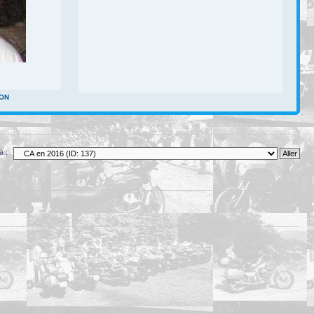
RON
à :