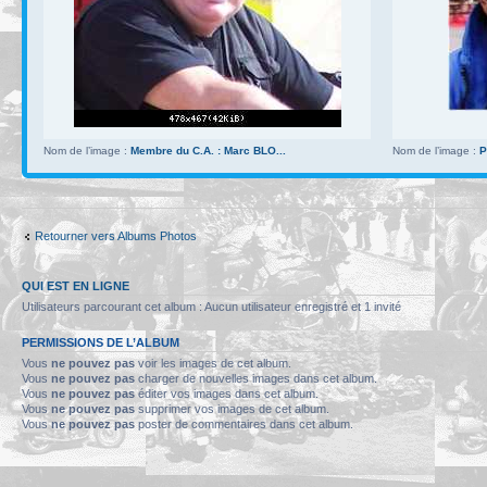
Nom de l’image :
Membre du C.A. : Marc BLO...
Nom de l’image :
P
Retourner vers Albums Photos
QUI EST EN LIGNE
Utilisateurs parcourant cet album : Aucun utilisateur enregistré et 1 invité
PERMISSIONS DE L’ALBUM
Vous
ne pouvez pas
voir les images de cet album.
Vous
ne pouvez pas
charger de nouvelles images dans cet album.
Vous
ne pouvez pas
éditer vos images dans cet album.
Vous
ne pouvez pas
supprimer vos images de cet album.
Vous
ne pouvez pas
poster de commentaires dans cet album.