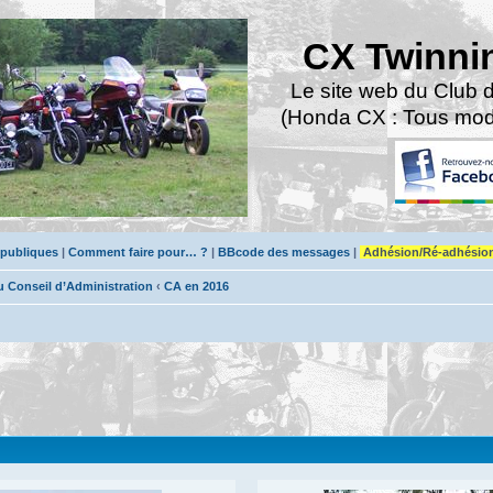
CX Twinni
Le site web du Club 
(Honda CX : Tous modè
 publiques
|
Comment faire pour… ?
|
BBcode des messages
|
Adhésion/Ré-adhésio
Conseil d’Administration
‹
CA en 2016