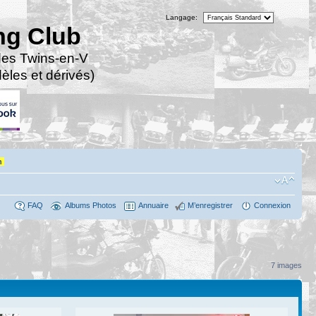
Langage:
ng Club
des Twins-en-V
les et dérivés)
n
FAQ
Albums Photos
Annuaire
M’enregistrer
Connexion
7 images