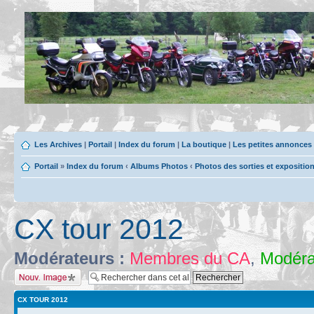
Les Archives
|
Portail
|
Index du forum
|
La boutique
|
Les petites annonces
Portail
»
Index du forum
‹
Albums Photos
‹
Photos des sorties et expositio
CX tour 2012
Modérateurs :
Membres du CA
,
Modéra
Charger une image
CX TOUR 2012