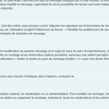
petit texte s’affichera en bas du message indiquant qu’il a été modifié, le nombre 
ur modifie le message, cependant ils ont la possibilité de laisser une note indiquan
a répondu.
r. Une fois créée, vous pouvez cocher
Attacher ma signature
sur le formulaire de ré
au de l’utilisateur (onglet
Préférences du forum --> Modifier les préférences de m
ormulaire de rédaction de message.
u la modification du premier message d’un sujet (si vous en avez les permissions), c
titre du sondage et au moins deux options possibles, saisissez une option par lig
utilisateur », limiter la durée en jours du sondage (mettre « 0 » pour une durée illimi
vous avez besoin d’indiquer plus d’options, contactez-le.
uteur original, un modérateur ou un administrateur. Pour modifier un sondage, cl
 une option ou supprimer le sondage. Autrement, seuls les modérateurs et les admin