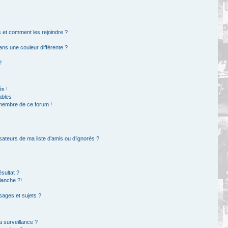
rs et comment les rejoindre ?
ns une couleur différente ?
?
s !
bles !
 membre de ce forum !
sateurs de ma liste d’amis ou d’ignorés ?
sultat ?
lanche ?!
ages et sujets ?
la surveillance ?