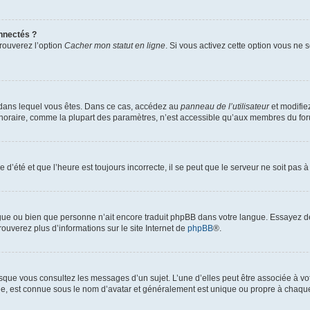
nnectés ?
trouverez l’option
Cacher mon statut en ligne
. Si vous activez cette option vous ne
lui dans lequel vous êtes. Dans ce cas, accédez au
panneau de l’utilisateur
et modifiez
 horaire, comme la plupart des paramètres, n’est accessible qu’aux membres du foru
 d’été et que l’heure est toujours incorrecte, il se peut que le serveur ne soit pas 
langue ou bien que personne n’ait encore traduit phpBB dans votre langue. Essayez d
rouverez plus d’informations sur le site Internet de
phpBB
®.
orsque vous consultez les messages d’un sujet. L’une d’elles peut être associée à v
nde, est connue sous le nom d’avatar et généralement est unique ou propre à chaq