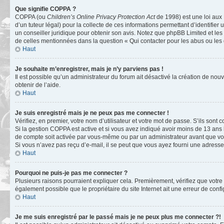
Que signifie COPPA ?
COPPA (ou
Children’s Online Privacy Protection Act
de 1998) est une loi aux 
d’un tuteur légal) pour la collecte de ces informations permettant d’identifie
un conseiller juridique pour obtenir son avis. Notez que phpBB Limited et les 
de celles mentionnées dans la question « Qui contacter pour les abus ou les
Haut
Je souhaite m’enregistrer, mais je n’y parviens pas !
Il est possible qu’un administrateur du forum ait désactivé la création de nou
obtenir de l’aide.
Haut
Je suis enregistré mais je ne peux pas me connecter !
Vérifiez, en premier, votre nom d’utilisateur et votre mot de passe. S’ils sont cor
Si la gestion COPPA est active et si vous avez indiqué avoir moins de 13 ans 
de compte soit activée par vous-même ou par un administrateur avant que vous
Si vous n’avez pas reçu d’e-mail, il se peut que vous ayez fourni une adresse in
Haut
Pourquoi ne puis-je pas me connecter ?
Plusieurs raisons pourraient expliquer cela. Premièrement, vérifiez que votre n
également possible que le propriétaire du site Internet ait une erreur de config
Haut
Je me suis enregistré par le passé mais je ne peux plus me connecter ?!