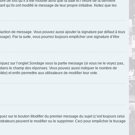
de fois qu’il a été modifié ainsi que la date et l’heure de la dernière
t qu’ils ont modifié le message de leur propre initiative. Notez que les
daction de message. Vous pouvez aussi ajouter la signature par défaut à tous
essage
). Par la suite, vous pourrez toujours empêcher une signature d’être
liquez sur l’onglet
Sondage
sous la partie message (si vous ne le voyez pas,
ne dans le champ des réponses. Vous pouvez aussi indiquer le nombre de
tée) et enfin permettre aux utilisateurs de modifier leur vote.
iquez sur le bouton
Modifier
du premier message du sujet (c’est toujours celui
istrateurs peuvent le modifier ou le supprimer. Ceci pour empêcher le trucage