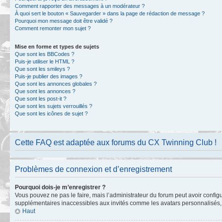
Comment rapporter des messages à un modérateur ?
À quoi sert le bouton « Sauvegarder » dans la page de rédaction de message ?
Pourquoi mon message doit être validé ?
Comment remonter mon sujet ?
Mise en forme et types de sujets
Que sont les BBCodes ?
Puis-je utiliser le HTML ?
Que sont les smileys ?
Puis-je publier des images ?
Que sont les annonces globales ?
Que sont les annonces ?
Que sont les post-it ?
Que sont les sujets verrouillés ?
Que sont les icônes de sujet ?
Cette FAQ est adaptée aux forums du CX Twinning Club !
Problèmes de connexion et d’enregistrement
Pourquoi dois-je m’enregistrer ?
Vous pouvez ne pas le faire, mais l’administrateur du forum peut avoir configu
supplémentaires inaccessibles aux invités comme les avatars personnalisés, l
Haut