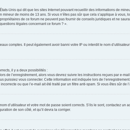
États-Unis qui dit que les sites Internet pouvant recueillir des informations de min
r un mineur de moins de 13 ans. Si vous n’êtes pas sûr que cela s’applique à vous, l
propriétaires de ce forum ne peuvent pas fournir de conseils juridiques et ne saura
 questions légales concernant ce forum ? ».
veaux comptes. Il peut également avoir banni votre IP ou interdit le nom d’utilisate
rects, il y a deux possibilités :
lors de l’enregistrement, alors vous devrez suivre les instructions reçues par e-ma
 puissiez vous connecter. Cette information est indiquée lors de l’enregistrement. 
correcte ou que l’e-mail ait été traité par un filtre anti-spam. Si vous êtes sûr de 
om d’utilisateur et votre mot de passe soient corrects. S’ils le sont, contactez un a
uration de son côté, et qu’il devra la corriger.