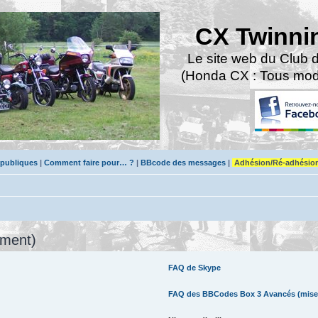
CX Twinni
Le site web du Club 
(Honda CX : Tous modè
 publiques
|
Comment faire pour… ?
|
BBcode des messages
|
Adhésion/Ré-adhésio
mment)
FAQ de Skype
FAQ des BBCodes Box 3 Avancés (mise