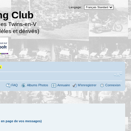
Langage:
ng Club
des Twins-en-V
les et dérivés)
n
FAQ
Albums Photos
Annuaire
M’enregistrer
Connexion
 en page de vos messages)