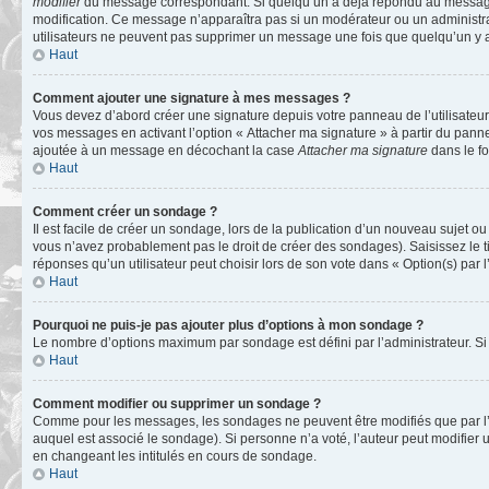
modifier
du message correspondant. Si quelqu’un a déjà répondu au message, un 
modification. Ce message n’apparaîtra pas si un modérateur ou un administrate
utilisateurs ne peuvent pas supprimer un message une fois que quelqu’un y 
Haut
Comment ajouter une signature à mes messages ?
Vous devez d’abord créer une signature depuis votre panneau de l’utilisateu
vos messages en activant l’option « Attacher ma signature » à partir du panne
ajoutée à un message en décochant la case
Attacher ma signature
dans le f
Haut
Comment créer un sondage ?
Il est facile de créer un sondage, lors de la publication d’un nouveau sujet o
vous n’avez probablement pas le droit de créer des sondages). Saisissez le 
réponses qu’un utilisateur peut choisir lors de son vote dans « Option(s) par l’
Haut
Pourquoi ne puis-je pas ajouter plus d’options à mon sondage ?
Le nombre d’options maximum par sondage est défini par l’administrateur. Si 
Haut
Comment modifier ou supprimer un sondage ?
Comme pour les messages, les sondages ne peuvent être modifiés que par l’a
auquel est associé le sondage). Si personne n’a voté, l’auteur peut modifier
en changeant les intitulés en cours de sondage.
Haut