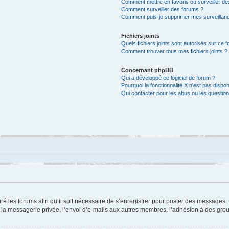
Comment mettre en favoris ou surveiller de
Comment surveiller des forums ?
Comment puis-je supprimer mes surveillanc
Fichiers joints
Quels fichiers joints sont autorisés sur ce 
Comment trouver tous mes fichiers joints ?
Concernant phpBB
Qui a développé ce logiciel de forum ?
Pourquoi la fonctionnalité X n’est pas dispon
Qui contacter pour les abus ou les questio
ré les forums afin qu’il soit nécessaire de s’enregistrer pour poster des messages. 
a messagerie privée, l’envoi d’e-mails aux autres membres, l’adhésion à des group