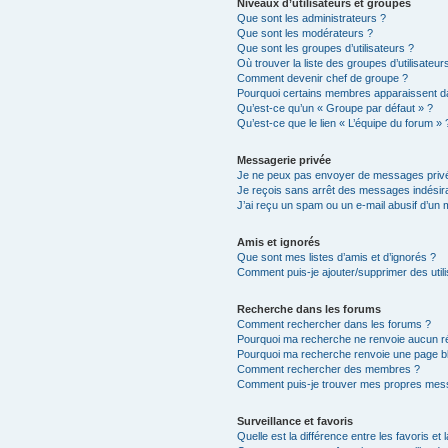
Niveaux d’utilisateurs et groupes
Que sont les administrateurs ?
Que sont les modérateurs ?
Que sont les groupes d’utilisateurs ?
Où trouver la liste des groupes d’utilisateu
Comment devenir chef de groupe ?
Pourquoi certains membres apparaissent da
Qu’est-ce qu’un « Groupe par défaut » ?
Qu’est-ce que le lien « L’équipe du forum » 
Messagerie privée
Je ne peux pas envoyer de messages privé
Je reçois sans arrêt des messages indésira
J’ai reçu un spam ou un e-mail abusif d’un
Amis et ignorés
Que sont mes listes d’amis et d’ignorés ?
Comment puis-je ajouter/supprimer des utili
Recherche dans les forums
Comment rechercher dans les forums ?
Pourquoi ma recherche ne renvoie aucun ré
Pourquoi ma recherche renvoie une page b
Comment rechercher des membres ?
Comment puis-je trouver mes propres mess
Surveillance et favoris
Quelle est la différence entre les favoris et 