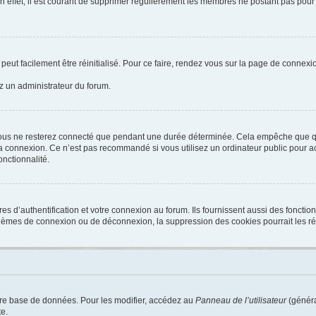
n effet, il est courant de supprimer régulièrement les membres ne postant pas pour 
peut facilement être réinitialisé. Pour ce faire, rendez vous sur la page de connexi
ez un administrateur du forum.
ous ne resterez connecté que pendant une durée déterminée. Cela empêche que quel
a connexion. Ce n’est pas recommandé si vous utilisez un ordinateur public pour acc
onctionnalité.
d’authentification et votre connexion au forum. Ils fournissent aussi des fonctionn
oblèmes de connexion ou de déconnexion, la suppression des cookies pourrait les r
tre base de données. Pour les modifier, accédez au
Panneau de l’utilisateur
(généra
e.