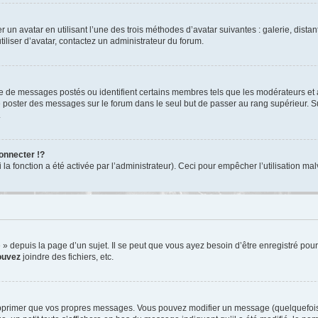
r un avatar en utilisant l’une des trois méthodes d’avatar suivantes : galerie, dista
tiliser d’avatar, contactez un administrateur du forum.
re de messages postés ou identifient certains membres tels que les modérateurs et
z de poster des messages sur le forum dans le seul but de passer au rang supérieur. S
.
nnecter !?
 fonction a été activée par l’administrateur). Ceci pour empêcher l’utilisation malve
depuis la page d’un sujet. Il se peut que vous ayez besoin d’être enregistré pour
ouvez
joindre des fichiers, etc.
pprimer que vos propres messages. Vous pouvez modifier un message (quelquefois d