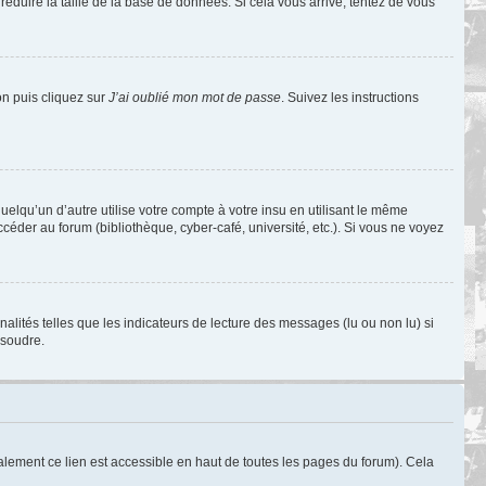
réduire la taille de la base de données. Si cela vous arrive, tentez de vous
on puis cliquez sur
J’ai oublié mon mot de passe
. Suivez les instructions
qu’un d’autre utilise votre compte à votre insu en utilisant le même
éder au forum (bibliothèque, cyber-café, université, etc.). Si vous ne voyez
alités telles que les indicateurs de lecture des messages (lu ou non lu) si
ésoudre.
lement ce lien est accessible en haut de toutes les pages du forum). Cela