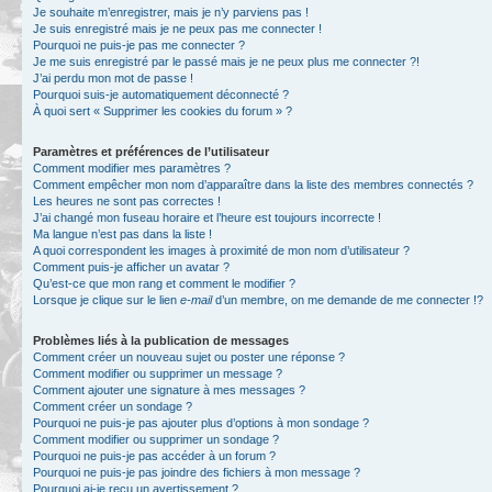
Je souhaite m’enregistrer, mais je n’y parviens pas !
Je suis enregistré mais je ne peux pas me connecter !
Pourquoi ne puis-je pas me connecter ?
Je me suis enregistré par le passé mais je ne peux plus me connecter ?!
J’ai perdu mon mot de passe !
Pourquoi suis-je automatiquement déconnecté ?
À quoi sert « Supprimer les cookies du forum » ?
Paramètres et préférences de l’utilisateur
Comment modifier mes paramètres ?
Comment empêcher mon nom d’apparaître dans la liste des membres connectés ?
Les heures ne sont pas correctes !
J’ai changé mon fuseau horaire et l’heure est toujours incorrecte !
Ma langue n’est pas dans la liste !
A quoi correspondent les images à proximité de mon nom d’utilisateur ?
Comment puis-je afficher un avatar ?
Qu’est-ce que mon rang et comment le modifier ?
Lorsque je clique sur le lien
e-mail
d’un membre, on me demande de me connecter !?
Problèmes liés à la publication de messages
Comment créer un nouveau sujet ou poster une réponse ?
Comment modifier ou supprimer un message ?
Comment ajouter une signature à mes messages ?
Comment créer un sondage ?
Pourquoi ne puis-je pas ajouter plus d’options à mon sondage ?
Comment modifier ou supprimer un sondage ?
Pourquoi ne puis-je pas accéder à un forum ?
Pourquoi ne puis-je pas joindre des fichiers à mon message ?
Pourquoi ai-je reçu un avertissement ?