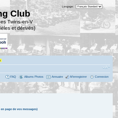
Langage:
ng Club
des Twins-en-V
les et dérivés)
n
FAQ
Albums Photos
Annuaire
M’enregistrer
Connexion
 en page de vos messages)