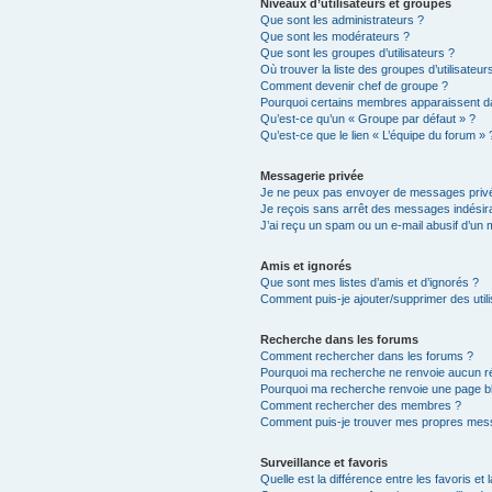
Niveaux d’utilisateurs et groupes
Que sont les administrateurs ?
Que sont les modérateurs ?
Que sont les groupes d’utilisateurs ?
Où trouver la liste des groupes d’utilisateu
Comment devenir chef de groupe ?
Pourquoi certains membres apparaissent da
Qu’est-ce qu’un « Groupe par défaut » ?
Qu’est-ce que le lien « L’équipe du forum » 
Messagerie privée
Je ne peux pas envoyer de messages privé
Je reçois sans arrêt des messages indésira
J’ai reçu un spam ou un e-mail abusif d’un
Amis et ignorés
Que sont mes listes d’amis et d’ignorés ?
Comment puis-je ajouter/supprimer des utili
Recherche dans les forums
Comment rechercher dans les forums ?
Pourquoi ma recherche ne renvoie aucun ré
Pourquoi ma recherche renvoie une page b
Comment rechercher des membres ?
Comment puis-je trouver mes propres mess
Surveillance et favoris
Quelle est la différence entre les favoris et 