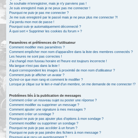
Je souhaite m’enregistrer, mais je n’y parviens pas !
Je suis enregistré mais je ne peux pas me connecter !
Pourquoi ne puis-je pas me connecter ?
Je me suis enregistré par le passé mais je ne peux plus me connecter ?!
J’ai perdu mon mot de passe !
Pourquoi suis-je automatiquement déconnecté ?
À quoi sert « Supprimer les cookies du forum » ?
Paramètres et préférences de l’utilisateur
Comment modifier mes paramètres ?
Comment empêcher mon nom d’apparaître dans la liste des membres connectés ?
Les heures ne sont pas correctes !
J’ai changé mon fuseau horaire et l’heure est toujours incorrecte !
Ma langue n’est pas dans la liste !
A quoi correspondent les images à proximité de mon nom d’utilisateur ?
Comment puis-je afficher un avatar ?
Qu’est-ce que mon rang et comment le modifier ?
Lorsque je clique sur le lien
e-mail
d’un membre, on me demande de me connecter !?
Problèmes liés à la publication de messages
Comment créer un nouveau sujet ou poster une réponse ?
Comment modifier ou supprimer un message ?
Comment ajouter une signature à mes messages ?
Comment créer un sondage ?
Pourquoi ne puis-je pas ajouter plus d’options à mon sondage ?
Comment modifier ou supprimer un sondage ?
Pourquoi ne puis-je pas accéder à un forum ?
Pourquoi ne puis-je pas joindre des fichiers à mon message ?
Pourquoi ai-je reçu un avertissement ?