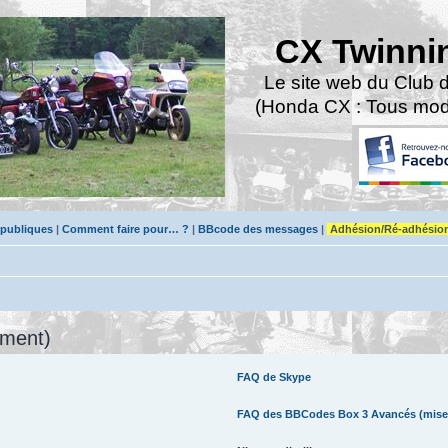
CX Twinni
Le site web du Club 
(Honda CX : Tous modè
 publiques
|
Comment faire pour… ?
|
BBcode des messages
|
Adhésion/Ré-adhésio
mment)
FAQ de Skype
FAQ des BBCodes Box 3 Avancés (mise