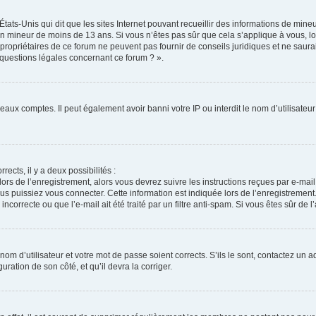
États-Unis qui dit que les sites Internet pouvant recueillir des informations de min
r un mineur de moins de 13 ans. Si vous n’êtes pas sûr que cela s’applique à vous, l
propriétaires de ce forum ne peuvent pas fournir de conseils juridiques et ne saura
 questions légales concernant ce forum ? ».
veaux comptes. Il peut également avoir banni votre IP ou interdit le nom d’utilisate
rects, il y a deux possibilités :
lors de l’enregistrement, alors vous devrez suivre les instructions reçues par e-ma
 puissiez vous connecter. Cette information est indiquée lors de l’enregistrement. 
correcte ou que l’e-mail ait été traité par un filtre anti-spam. Si vous êtes sûr de 
om d’utilisateur et votre mot de passe soient corrects. S’ils le sont, contactez un a
uration de son côté, et qu’il devra la corriger.