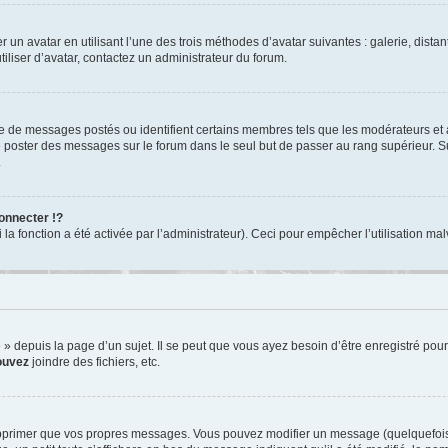
r un avatar en utilisant l’une des trois méthodes d’avatar suivantes : galerie, dista
tiliser d’avatar, contactez un administrateur du forum.
re de messages postés ou identifient certains membres tels que les modérateurs et
z de poster des messages sur le forum dans le seul but de passer au rang supérieur. S
.
nnecter !?
 fonction a été activée par l’administrateur). Ceci pour empêcher l’utilisation malve
depuis la page d’un sujet. Il se peut que vous ayez besoin d’être enregistré pour
ouvez
joindre des fichiers, etc.
pprimer que vos propres messages. Vous pouvez modifier un message (quelquefois d