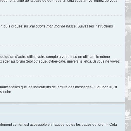
réduire la taille de la base de données. Si cela vous arrive, tentez de vous
on puis cliquez sur
J’ai oublié mon mot de passe
. Suivez les instructions
qu’un d’autre utilise votre compte à votre insu en utilisant le même
éder au forum (bibliothèque, cyber-café, université, etc.). Si vous ne voyez
alités telles que les indicateurs de lecture des messages (lu ou non lu) si
ésoudre.
lement ce lien est accessible en haut de toutes les pages du forum). Cela