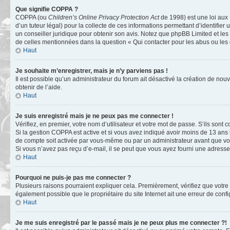
Que signifie COPPA ?
COPPA (ou
Children’s Online Privacy Protection Act
de 1998) est une loi aux 
d’un tuteur légal) pour la collecte de ces informations permettant d’identifie
un conseiller juridique pour obtenir son avis. Notez que phpBB Limited et les 
de celles mentionnées dans la question « Qui contacter pour les abus ou les
Haut
Je souhaite m’enregistrer, mais je n’y parviens pas !
Il est possible qu’un administrateur du forum ait désactivé la création de nou
obtenir de l’aide.
Haut
Je suis enregistré mais je ne peux pas me connecter !
Vérifiez, en premier, votre nom d’utilisateur et votre mot de passe. S’ils sont cor
Si la gestion COPPA est active et si vous avez indiqué avoir moins de 13 ans 
de compte soit activée par vous-même ou par un administrateur avant que vous
Si vous n’avez pas reçu d’e-mail, il se peut que vous ayez fourni une adresse in
Haut
Pourquoi ne puis-je pas me connecter ?
Plusieurs raisons pourraient expliquer cela. Premièrement, vérifiez que votre n
également possible que le propriétaire du site Internet ait une erreur de config
Haut
Je me suis enregistré par le passé mais je ne peux plus me connecter ?!