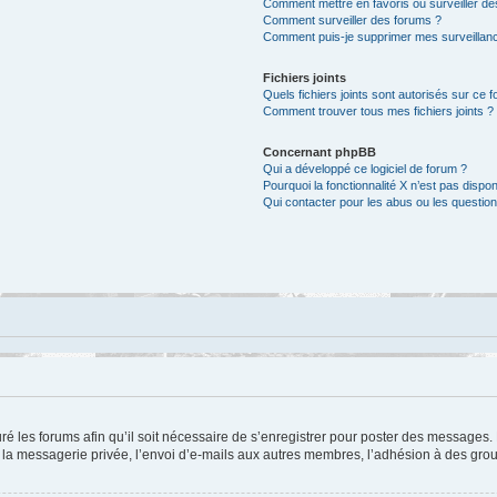
Comment mettre en favoris ou surveiller de
Comment surveiller des forums ?
Comment puis-je supprimer mes surveillanc
Fichiers joints
Quels fichiers joints sont autorisés sur ce 
Comment trouver tous mes fichiers joints ?
Concernant phpBB
Qui a développé ce logiciel de forum ?
Pourquoi la fonctionnalité X n’est pas dispon
Qui contacter pour les abus ou les questio
ré les forums afin qu’il soit nécessaire de s’enregistrer pour poster des messages. 
a messagerie privée, l’envoi d’e-mails aux autres membres, l’adhésion à des group