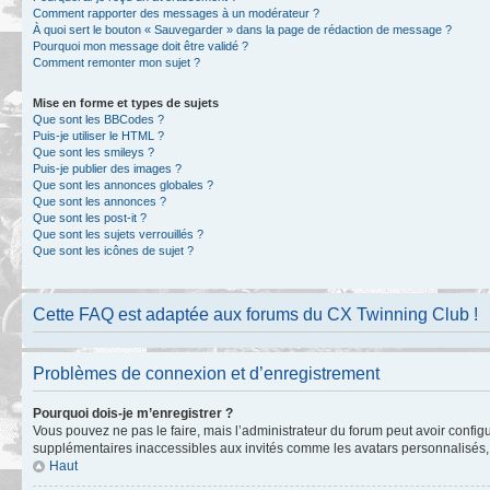
Comment rapporter des messages à un modérateur ?
À quoi sert le bouton « Sauvegarder » dans la page de rédaction de message ?
Pourquoi mon message doit être validé ?
Comment remonter mon sujet ?
Mise en forme et types de sujets
Que sont les BBCodes ?
Puis-je utiliser le HTML ?
Que sont les smileys ?
Puis-je publier des images ?
Que sont les annonces globales ?
Que sont les annonces ?
Que sont les post-it ?
Que sont les sujets verrouillés ?
Que sont les icônes de sujet ?
Cette FAQ est adaptée aux forums du CX Twinning Club !
Problèmes de connexion et d’enregistrement
Pourquoi dois-je m’enregistrer ?
Vous pouvez ne pas le faire, mais l’administrateur du forum peut avoir configu
supplémentaires inaccessibles aux invités comme les avatars personnalisés, l
Haut