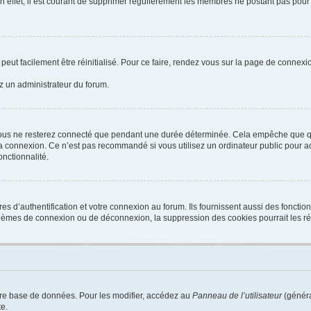
n effet, il est courant de supprimer régulièrement les membres ne postant pas pour 
peut facilement être réinitialisé. Pour ce faire, rendez vous sur la page de connexi
ez un administrateur du forum.
ous ne resterez connecté que pendant une durée déterminée. Cela empêche que quel
a connexion. Ce n’est pas recommandé si vous utilisez un ordinateur public pour acc
onctionnalité.
d’authentification et votre connexion au forum. Ils fournissent aussi des fonctionn
oblèmes de connexion ou de déconnexion, la suppression des cookies pourrait les r
tre base de données. Pour les modifier, accédez au
Panneau de l’utilisateur
(généra
e.