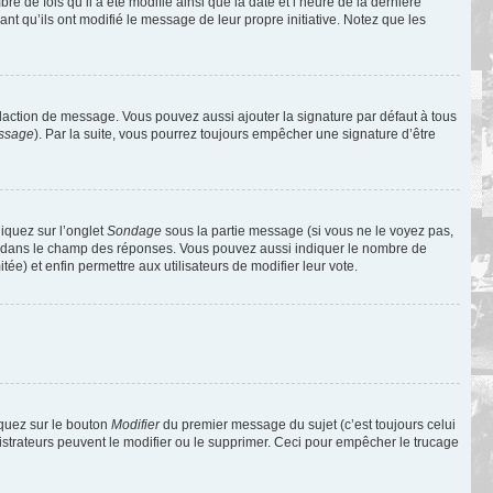
de fois qu’il a été modifié ainsi que la date et l’heure de la dernière
t qu’ils ont modifié le message de leur propre initiative. Notez que les
daction de message. Vous pouvez aussi ajouter la signature par défaut à tous
essage
). Par la suite, vous pourrez toujours empêcher une signature d’être
liquez sur l’onglet
Sondage
sous la partie message (si vous ne le voyez pas,
ne dans le champ des réponses. Vous pouvez aussi indiquer le nombre de
tée) et enfin permettre aux utilisateurs de modifier leur vote.
iquez sur le bouton
Modifier
du premier message du sujet (c’est toujours celui
istrateurs peuvent le modifier ou le supprimer. Ceci pour empêcher le trucage