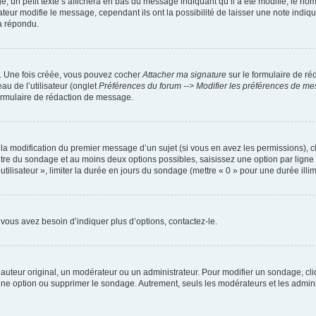
petit texte s’affichera en bas du message indiquant qu’il a été modifié, le nombre 
ur modifie le message, cependant ils ont la possibilité de laisser une note indiquan
a répondu.
r. Une fois créée, vous pouvez cocher
Attacher ma signature
sur le formulaire de ré
au de l’utilisateur (onglet
Préférences du forum --> Modifier les préférences de m
ormulaire de rédaction de message.
u la modification du premier message d’un sujet (si vous en avez les permissions), c
titre du sondage et au moins deux options possibles, saisissez une option par lig
utilisateur », limiter la durée en jours du sondage (mettre « 0 » pour une durée illimi
vous avez besoin d’indiquer plus d’options, contactez-le.
uteur original, un modérateur ou un administrateur. Pour modifier un sondage, cl
 une option ou supprimer le sondage. Autrement, seuls les modérateurs et les admin