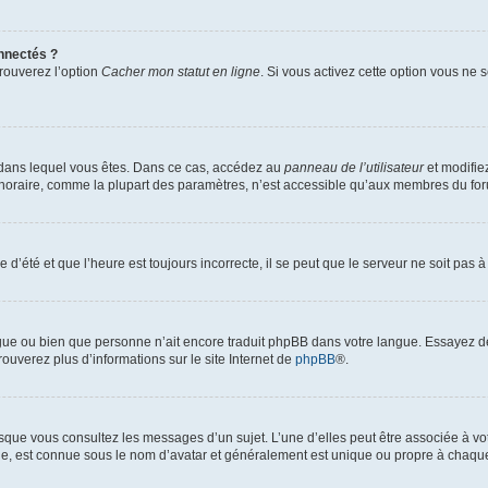
nnectés ?
trouverez l’option
Cacher mon statut en ligne
. Si vous activez cette option vous ne
lui dans lequel vous êtes. Dans ce cas, accédez au
panneau de l’utilisateur
et modifiez
 horaire, comme la plupart des paramètres, n’est accessible qu’aux membres du foru
 d’été et que l’heure est toujours incorrecte, il se peut que le serveur ne soit pas 
langue ou bien que personne n’ait encore traduit phpBB dans votre langue. Essayez d
rouverez plus d’informations sur le site Internet de
phpBB
®.
orsque vous consultez les messages d’un sujet. L’une d’elles peut être associée à v
nde, est connue sous le nom d’avatar et généralement est unique ou propre à chaq