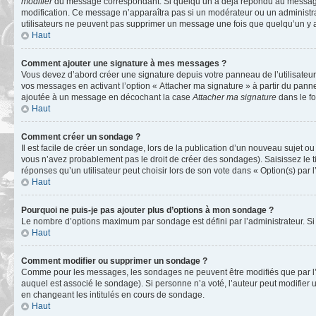
modifier
du message correspondant. Si quelqu’un a déjà répondu au message, un 
modification. Ce message n’apparaîtra pas si un modérateur ou un administrate
utilisateurs ne peuvent pas supprimer un message une fois que quelqu’un y 
Haut
Comment ajouter une signature à mes messages ?
Vous devez d’abord créer une signature depuis votre panneau de l’utilisateu
vos messages en activant l’option « Attacher ma signature » à partir du panne
ajoutée à un message en décochant la case
Attacher ma signature
dans le f
Haut
Comment créer un sondage ?
Il est facile de créer un sondage, lors de la publication d’un nouveau sujet o
vous n’avez probablement pas le droit de créer des sondages). Saisissez le 
réponses qu’un utilisateur peut choisir lors de son vote dans « Option(s) par l’
Haut
Pourquoi ne puis-je pas ajouter plus d’options à mon sondage ?
Le nombre d’options maximum par sondage est défini par l’administrateur. Si 
Haut
Comment modifier ou supprimer un sondage ?
Comme pour les messages, les sondages ne peuvent être modifiés que par l’a
auquel est associé le sondage). Si personne n’a voté, l’auteur peut modifier
en changeant les intitulés en cours de sondage.
Haut