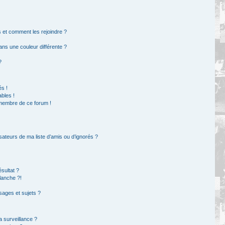
rs et comment les rejoindre ?
ns une couleur différente ?
?
s !
bles !
 membre de ce forum !
sateurs de ma liste d’amis ou d’ignorés ?
sultat ?
lanche ?!
ages et sujets ?
la surveillance ?