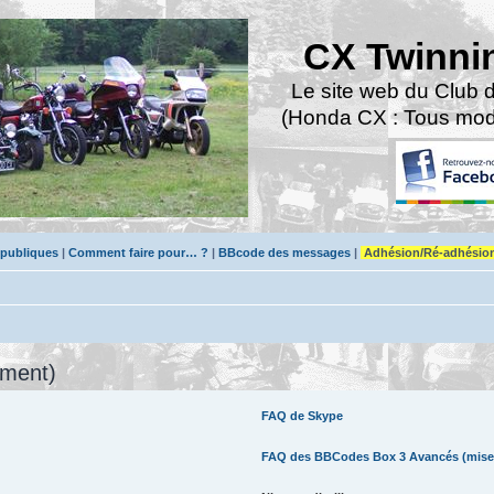
CX Twinni
Le site web du Club 
(Honda CX : Tous modè
 publiques
|
Comment faire pour… ?
|
BBcode des messages
|
Adhésion/Ré-adhésio
mment)
FAQ de Skype
FAQ des BBCodes Box 3 Avancés (mise