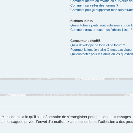
Comment mettre en favoris ou surveiller de
Comment surveiller des forums ?
Comment puis-je supprimer mes surveillanc
Fichiers joints
Quels fichiers joints sont autorisés sur ce 
Comment trouver tous mes fichiers joints ?
Concernant phpBB
Qui a développé ce logiciel de forum ?
Pourquoi la fonctionnalité X n’est pas dispon
Qui contacter pour les abus ou les questio
ré les forums afin qu’il soit nécessaire de s’enregistrer pour poster des messages. 
a messagerie privée, l’envoi d’e-mails aux autres membres, l’adhésion à des group