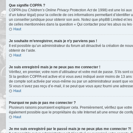
Que signifie COPPA ?
COPPA (ou
Children’s Online Privacy Protection Act
de 1998) est une loi aux 
d’un tuteur légal) pour la collecte de ces informations permettant d’identifie
un conseiller juridique pour obtenir son avis. Notez que phpBB Limited et les 
de celles mentionnées dans la question « Qui contacter pour les abus ou les
Haut
Je souhaite m’enregistrer, mais je n’y parviens pas !
Il est possible qu’un administrateur du forum ait désactivé la création de nou
obtenir de l’aide.
Haut
Je suis enregistré mais je ne peux pas me connecter !
Vérifiez, en premier, votre nom d’utilisateur et votre mot de passe. S’ils sont cor
Si la gestion COPPA est active et si vous avez indiqué avoir moins de 13 ans 
de compte soit activée par vous-même ou par un administrateur avant que vous
Si vous n’avez pas reçu d’e-mail, il se peut que vous ayez fourni une adresse in
Haut
Pourquoi ne puis-je pas me connecter ?
Plusieurs raisons pourraient expliquer cela. Premièrement, vérifiez que votre n
également possible que le propriétaire du site Internet ait une erreur de config
Haut
Je me suis enregistré par le passé mais je ne peux plus me connecter ?!