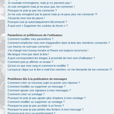
Je souhaite m’enregistrer, mais je n’y parviens pas !
Je suis enregistré mais je ne peux pas me connecter !
Pourquoi ne puis-je pas me connecter ?
Je me suis enregistré par le passé mais je ne peux plus me connecter ?!
J’ai perdu mon mot de passe !
Pourquoi suis-je automatiquement déconnecté ?
À quoi sert « Supprimer les cookies du forum » ?
Paramètres et préférences de l’utilisateur
Comment modifier mes paramètres ?
Comment empêcher mon nom d’apparaître dans la liste des membres connectés ?
Les heures ne sont pas correctes !
J’ai changé mon fuseau horaire et l’heure est toujours incorrecte !
Ma langue n’est pas dans la liste !
A quoi correspondent les images à proximité de mon nom d’utilisateur ?
Comment puis-je afficher un avatar ?
Qu’est-ce que mon rang et comment le modifier ?
Lorsque je clique sur le lien
e-mail
d’un membre, on me demande de me connecter !?
Problèmes liés à la publication de messages
Comment créer un nouveau sujet ou poster une réponse ?
Comment modifier ou supprimer un message ?
Comment ajouter une signature à mes messages ?
Comment créer un sondage ?
Pourquoi ne puis-je pas ajouter plus d’options à mon sondage ?
Comment modifier ou supprimer un sondage ?
Pourquoi ne puis-je pas accéder à un forum ?
Pourquoi ne puis-je pas joindre des fichiers à mon message ?
Pourquoi ai-je reçu un avertissement ?