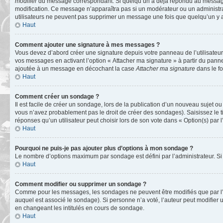
modifier
du message correspondant. Si quelqu’un a déjà répondu au message, un 
modification. Ce message n’apparaîtra pas si un modérateur ou un administrate
utilisateurs ne peuvent pas supprimer un message une fois que quelqu’un y 
Haut
Comment ajouter une signature à mes messages ?
Vous devez d’abord créer une signature depuis votre panneau de l’utilisateu
vos messages en activant l’option « Attacher ma signature » à partir du panne
ajoutée à un message en décochant la case
Attacher ma signature
dans le f
Haut
Comment créer un sondage ?
Il est facile de créer un sondage, lors de la publication d’un nouveau sujet o
vous n’avez probablement pas le droit de créer des sondages). Saisissez le 
réponses qu’un utilisateur peut choisir lors de son vote dans « Option(s) par l’
Haut
Pourquoi ne puis-je pas ajouter plus d’options à mon sondage ?
Le nombre d’options maximum par sondage est défini par l’administrateur. Si 
Haut
Comment modifier ou supprimer un sondage ?
Comme pour les messages, les sondages ne peuvent être modifiés que par l’a
auquel est associé le sondage). Si personne n’a voté, l’auteur peut modifier
en changeant les intitulés en cours de sondage.
Haut