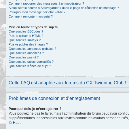
Comment rapporter des messages à un modérateur ?
À quoi sert le bouton « Sauvegarder » dans la page de rédaction de message ?
Pourquoi mon message doit être validé ?
Comment remonter mon sujet ?
Mise en forme et types de sujets
Que sont les BBCodes ?
Puis-je utiliser le HTML ?
Que sont les smileys ?
Puis-je publier des images ?
Que sont les annonces globales ?
Que sont les annonces ?
Que sont les post-it ?
Que sont les sujets verrouillés ?
Que sont les icônes de sujet ?
Cette FAQ est adaptée aux forums du CX Twinning Club !
Problèmes de connexion et d’enregistrement
Pourquoi dois-je m’enregistrer ?
Vous pouvez ne pas le faire, mais l’administrateur du forum peut avoir configu
supplémentaires inaccessibles aux invités comme les avatars personnalisés, l
Haut