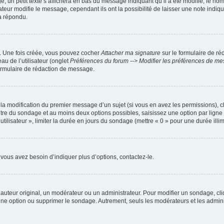
petit texte s’affichera en bas du message indiquant qu’il a été modifié, le nombre 
ur modifie le message, cependant ils ont la possibilité de laisser une note indiquan
a répondu.
r. Une fois créée, vous pouvez cocher
Attacher ma signature
sur le formulaire de ré
au de l’utilisateur (onglet
Préférences du forum --> Modifier les préférences de m
ormulaire de rédaction de message.
u la modification du premier message d’un sujet (si vous en avez les permissions), c
titre du sondage et au moins deux options possibles, saisissez une option par lig
utilisateur », limiter la durée en jours du sondage (mettre « 0 » pour une durée illimi
vous avez besoin d’indiquer plus d’options, contactez-le.
uteur original, un modérateur ou un administrateur. Pour modifier un sondage, cl
 une option ou supprimer le sondage. Autrement, seuls les modérateurs et les admin