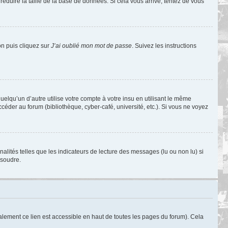
réduire la taille de la base de données. Si cela vous arrive, tentez de vous
on puis cliquez sur
J’ai oublié mon mot de passe
. Suivez les instructions
qu’un d’autre utilise votre compte à votre insu en utilisant le même
éder au forum (bibliothèque, cyber-café, université, etc.). Si vous ne voyez
alités telles que les indicateurs de lecture des messages (lu ou non lu) si
ésoudre.
lement ce lien est accessible en haut de toutes les pages du forum). Cela