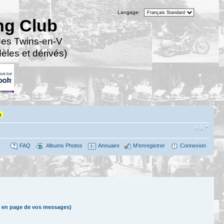
Langage:
ng Club
des Twins-en-V
les et dérivés)
n
FAQ
Albums Photos
Annuaire
M’enregistrer
Connexion
 en page de vos messages)