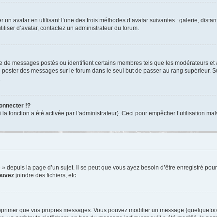
r un avatar en utilisant l’une des trois méthodes d’avatar suivantes : galerie, dista
tiliser d’avatar, contactez un administrateur du forum.
re de messages postés ou identifient certains membres tels que les modérateurs et
z de poster des messages sur le forum dans le seul but de passer au rang supérieur. S
.
nnecter !?
 fonction a été activée par l’administrateur). Ceci pour empêcher l’utilisation malve
depuis la page d’un sujet. Il se peut que vous ayez besoin d’être enregistré pour
ouvez
joindre des fichiers, etc.
pprimer que vos propres messages. Vous pouvez modifier un message (quelquefois d