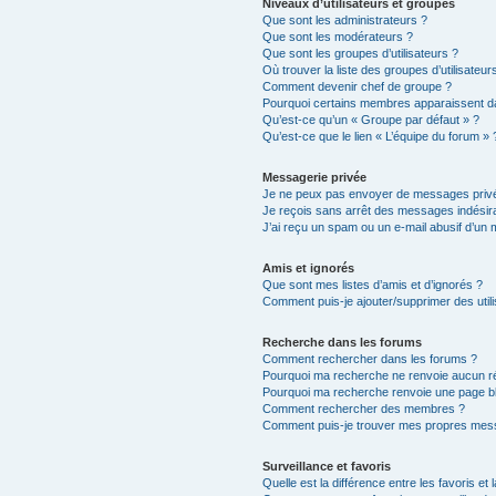
Niveaux d’utilisateurs et groupes
Que sont les administrateurs ?
Que sont les modérateurs ?
Que sont les groupes d’utilisateurs ?
Où trouver la liste des groupes d’utilisateu
Comment devenir chef de groupe ?
Pourquoi certains membres apparaissent da
Qu’est-ce qu’un « Groupe par défaut » ?
Qu’est-ce que le lien « L’équipe du forum » 
Messagerie privée
Je ne peux pas envoyer de messages privé
Je reçois sans arrêt des messages indésira
J’ai reçu un spam ou un e-mail abusif d’un
Amis et ignorés
Que sont mes listes d’amis et d’ignorés ?
Comment puis-je ajouter/supprimer des utili
Recherche dans les forums
Comment rechercher dans les forums ?
Pourquoi ma recherche ne renvoie aucun ré
Pourquoi ma recherche renvoie une page b
Comment rechercher des membres ?
Comment puis-je trouver mes propres mess
Surveillance et favoris
Quelle est la différence entre les favoris et 