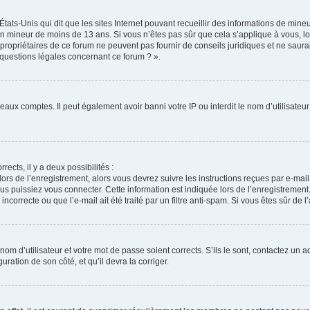
États-Unis qui dit que les sites Internet pouvant recueillir des informations de min
r un mineur de moins de 13 ans. Si vous n’êtes pas sûr que cela s’applique à vous, l
propriétaires de ce forum ne peuvent pas fournir de conseils juridiques et ne saura
 questions légales concernant ce forum ? ».
veaux comptes. Il peut également avoir banni votre IP ou interdit le nom d’utilisate
rects, il y a deux possibilités :
lors de l’enregistrement, alors vous devrez suivre les instructions reçues par e-ma
 puissiez vous connecter. Cette information est indiquée lors de l’enregistrement. 
correcte ou que l’e-mail ait été traité par un filtre anti-spam. Si vous êtes sûr de 
om d’utilisateur et votre mot de passe soient corrects. S’ils le sont, contactez un a
uration de son côté, et qu’il devra la corriger.