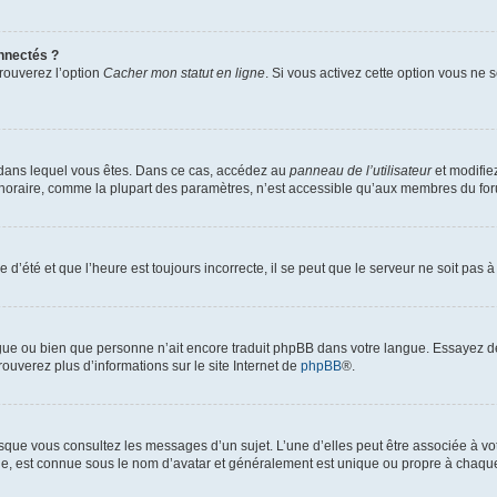
nnectés ?
trouverez l’option
Cacher mon statut en ligne
. Si vous activez cette option vous ne
lui dans lequel vous êtes. Dans ce cas, accédez au
panneau de l’utilisateur
et modifiez
 horaire, comme la plupart des paramètres, n’est accessible qu’aux membres du foru
 d’été et que l’heure est toujours incorrecte, il se peut que le serveur ne soit pas 
langue ou bien que personne n’ait encore traduit phpBB dans votre langue. Essayez d
rouverez plus d’informations sur le site Internet de
phpBB
®.
orsque vous consultez les messages d’un sujet. L’une d’elles peut être associée à v
nde, est connue sous le nom d’avatar et généralement est unique ou propre à chaq