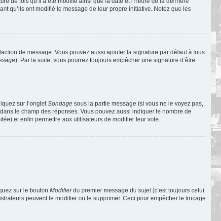
de fois qu’il a été modifié ainsi que la date et l’heure de la dernière
t qu’ils ont modifié le message de leur propre initiative. Notez que les
daction de message. Vous pouvez aussi ajouter la signature par défaut à tous
essage
). Par la suite, vous pourrez toujours empêcher une signature d’être
liquez sur l’onglet
Sondage
sous la partie message (si vous ne le voyez pas,
ne dans le champ des réponses. Vous pouvez aussi indiquer le nombre de
tée) et enfin permettre aux utilisateurs de modifier leur vote.
iquez sur le bouton
Modifier
du premier message du sujet (c’est toujours celui
istrateurs peuvent le modifier ou le supprimer. Ceci pour empêcher le trucage