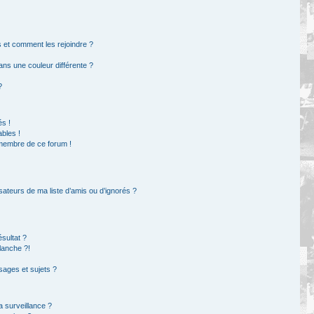
rs et comment les rejoindre ?
ns une couleur différente ?
?
s !
bles !
 membre de ce forum !
sateurs de ma liste d’amis ou d’ignorés ?
sultat ?
lanche ?!
ages et sujets ?
la surveillance ?