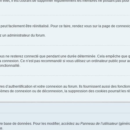
n effet, il est courant de supprimer régulièrement les membres ne postant pas pour 
peut facilement être réinitialisé. Pour ce faire, rendez vous sur la page de connexi
ez un administrateur du forum.
ous ne resterez connecté que pendant une durée déterminée. Cela empêche que quel
a connexion. Ce n’est pas recommandé si vous utilisez un ordinateur public pour acc
onctionnalité.
d’authentification et votre connexion au forum. Ils fournissent aussi des fonctionn
oblèmes de connexion ou de déconnexion, la suppression des cookies pourrait les r
tre base de données. Pour les modifier, accédez au
Panneau de l’utilisateur
(généra
e.