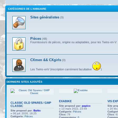
CATÉGORIES DE L’ANNUAIRE
Sites généralistes
(9)
Pièces
(48)
Fournisseurs de pièces, origine ou adaptables, pour les Twins-en-V
CXmen && CXgirls
(0)
Les Twins-enV (inscription carrément facultative
)
DERNIERS SITES AJOUTÉS
EXABIKE
VIS EX
CLASSIC OLD SPARES ∕ GMP
CLASSIC
Site proposé par:
papicx
Site pro
»
13 mars 2022, 23:59
»
20 fév
Site proposé par:
Baltic
Catégorie:
Pièces
Catégori
»
06 juil. 2026, 18:25
Clics:
79
Clics:
6
Catégorie:
Pièces
Commentaire:
0
Comment