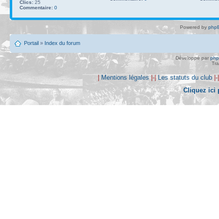
Clics:
25
Commentaire:
0
Powered by
phpB
Portail
»
Index du forum
Développé par
ph
Tra
|
Mentions légales
|-|
Les statuts du club
|-
Cliquez ici