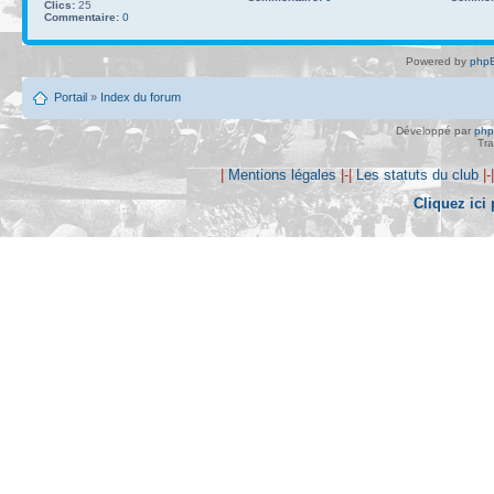
Clics:
25
Commentaire:
0
Powered by
phpB
Portail
»
Index du forum
Développé par
ph
Tra
|
Mentions légales
|-|
Les statuts du club
|-
Cliquez ici