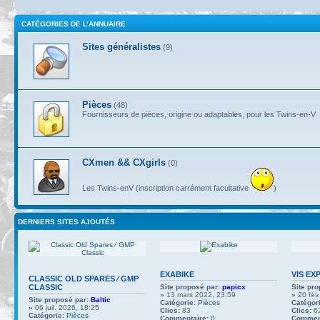
CATÉGORIES DE L’ANNUAIRE
Sites généralistes
(9)
Pièces
(48)
Fournisseurs de pièces, origine ou adaptables, pour les Twins-en-V
CXmen && CXgirls
(0)
Les Twins-enV (inscription carrément facultative
)
DERNIERS SITES AJOUTÉS
EXABIKE
VIS EX
CLASSIC OLD SPARES ∕ GMP
CLASSIC
Site proposé par:
papicx
Site pro
»
13 mars 2022, 23:59
»
20 fév
Site proposé par:
Baltic
Catégorie:
Pièces
Catégori
»
06 juil. 2026, 18:25
Clics:
83
Clics:
6
Catégorie:
Pièces
Commentaire:
0
Comment