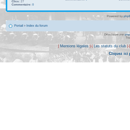
Clics:
27
Commentaire:
0
Powered by
phpB
Portail
»
Index du forum
Développé par
ph
Tra
|
Mentions légales
|-|
Les statuts du club
|-
Cliquez ici