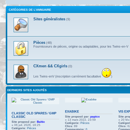
CATÉGORIES DE L’ANNUAIRE
Sites généralistes
(9)
Pièces
(48)
Fournisseurs de pièces, origine ou adaptables, pour les Twins-en-V
CXmen && CXgirls
(0)
Les Twins-enV (inscription carrément facultative
)
DERNIERS SITES AJOUTÉS
EXABIKE
VIS EX
CLASSIC OLD SPARES ∕ GMP
CLASSIC
Site proposé par:
papicx
Site pro
»
13 mars 2022, 23:59
»
20 fév
Site proposé par:
Baltic
Catégorie:
Pièces
Catégori
»
06 juil. 2026, 18:25
Clics:
89
Clics:
6
Catégorie:
Pièces
Commentaire:
0
Comment